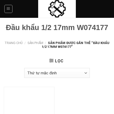
Skip
to
content
Đầu khẩu 1/2 17mm W074177
TRANG CHỦ
/
SẢN PHẨM
/
SẢN PHẨM ĐƯỢC GẮN THẺ “ĐẦU KHẨU
1/2 17MM W074177”
LỌC