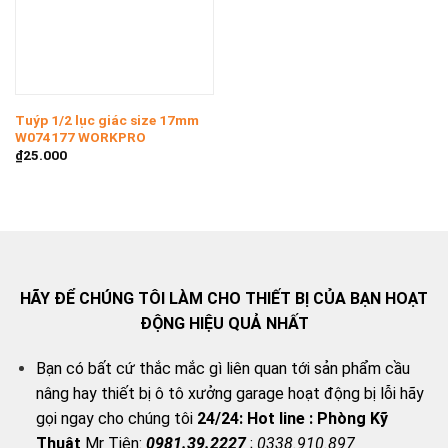
Tuýp 1/2 lục giác size 17mm
W074177 WORKPRO
₫
25.000
HÃY ĐỂ CHÚNG TÔI LÀM CHO THIẾT BỊ CỦA BẠN HOẠT
ĐỘNG HIỆU QUẢ NHẤT
Bạn có bất cứ thắc mắc gì liên quan tới sản phẩm cầu
nâng hay thiết bị ô tô xưởng garage hoạt động bị lỗi hãy
gọi ngay cho chúng tôi
24/24:
Hot line : Phòng Kỹ
Thuật
Mr Tiên:
0981.39.2227
;
0338.910.897