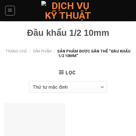
Skip
to
content
Đầu khẩu 1/2 10mm
TRANG CHỦ
/
SẢN PHẨM
/
SẢN PHẨM ĐƯỢC GẮN THẺ “ĐẦU KHẨU
1/2 10MM”
LỌC