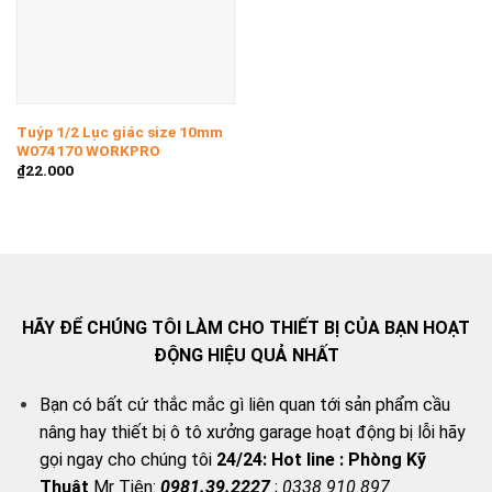
Tuýp 1/2 Lục giác size 10mm
W074170 WORKPRO
₫
22.000
HÃY ĐỂ CHÚNG TÔI LÀM CHO THIẾT BỊ CỦA BẠN HOẠT
ĐỘNG HIỆU QUẢ NHẤT
Bạn có bất cứ thắc mắc gì liên quan tới sản phẩm cầu
nâng hay thiết bị ô tô xưởng garage hoạt động bị lỗi hãy
gọi ngay cho chúng tôi
24/24:
Hot line : Phòng Kỹ
Thuật
Mr Tiên:
0981.39.2227
;
0338.910.897