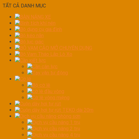
TẤT CẢ DANH MỤC
BÀN NÁNG XE
Bình tích khí nén
Bộ dụng cụ gia đình
Bộ kéo nắn
Bộ lục giác
BỘ VAM CẢO MỞ CHUYÊN DỤNG
Bộ Vam Tháo Lắp Lò Xo
Cần xiết lực
Cần cân lực
Tay vặn tự động
Cờ lê
Bộ cờ lê
cờ lê đầu vòng
Cờ lê vòng miệng
Cuộn dây hơi tự rút
Cuộn dây hơi tự rút TEKO dài 20m
Dịch vụ cầu nâng-phòng sơn
Dịch vụ cầu nâng 1 trụ
Dịch vụ cầu nâng 2 trụ
Dịch vụ cầu nâng 4 trụ