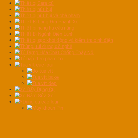
Thiết bị Gara cũ
Thiết bị hút bụi
Thiết bị hút bụi và chà nhám
Thiết Bị Láng Đĩa Phanh Xe
Thiết bị nâng hạ cầu nâng
Thiết Bị Ngành Điện Lạnh
Thiết bị sạc khởi động và kiểm tra bình điện
Thùng, túi đựng đồ nghề
Tủ Đựng Hóa Chất Chống Cháy Nổ
Tủ hấp đèn pha ô tô
Tua vít các loại
Bộ tua vít
Tua vít bake
Tua vít dẹp
Xe Đẩy Dụng Cụ
Xe Nằm Sửa Xe
YDụng cụ các loại
Máy khoan Pin