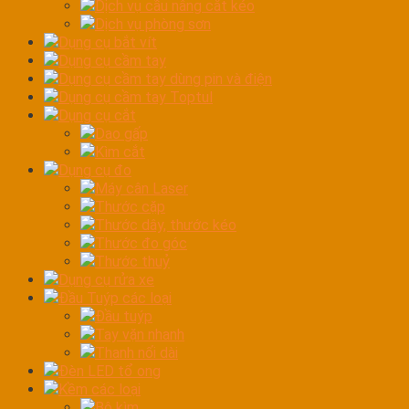
Dịch vụ cầu nâng cắt kéo
Dịch vụ phòng sơn
Dụng cụ bắt vít
Dụng cụ cầm tay
Dụng cụ cầm tay dùng pin và điện
Dụng cụ cầm tay Toptul
Dụng cụ cắt
Dao gấp
Kìm cắt
Dụng cụ đo
Máy cân Laser
Thước cặp
Thước dây, thước kéo
Thước đo góc
Thước thuỷ
Dụng cụ rửa xe
Đầu Tuýp các loại
Đầu tuýp
Tay vặn nhanh
Thanh nối dài
Đèn LED tổ ong
Kềm các loại
Bộ kìm