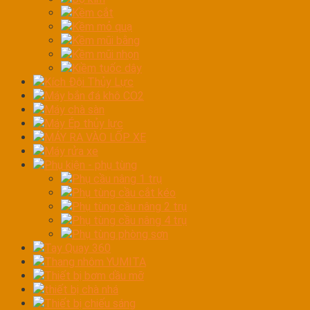
Kềm cắt
Kềm mỏ quạ
Kềm mũi bằng
Kềm mũi nhọn
Kiềm tuốc dây
Kích Đội Thủy Lực
Máy bắn đá khô CO2
Máy chà sàn
Máy Ép thủy lực
MÁY RA VÀO LỐP XE
Máy rửa xe
Phụ kiện - phụ tùng
Phụ cầu nâng 1 trụ
Phụ tùng cầu cắt kéo
Phụ tùng cầu nâng 2 trụ
Phụ tùng cầu nâng 4 trụ
Phụ tùng phòng sơn
Tay Quay 360
Thang nhôm YUMITA
Thiết bị bơm dầu mỡ
thiết bị chà nhá
Thiết bị chiếu sáng