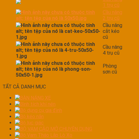
1 trụ cũ
Cầu nâng
2 trụ cũ
Cầu nâng
cắt kéo
cũ
Cầu nâng
4 trụ cũ
Phòng
sơn cũ
TẤT CẢ DANH MỤC
BÀN NÁNG XE
Bình tích khí nén
Bộ dụng cụ gia đình
Bộ kéo nắn
Bộ lục giác
BỘ VAM CẢO MỞ CHUYÊN DỤNG
Bộ Vam Tháo Lắp Lò Xo