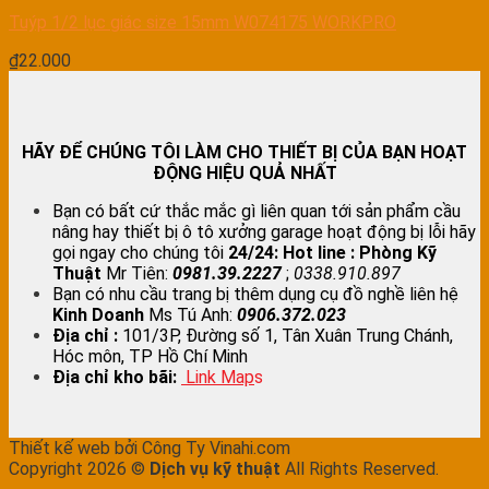
Tuýp 1/2 lục giác size 15mm W074175 WORKPRO
₫
22.000
HÃY ĐỂ CHÚNG TÔI LÀM CHO THIẾT BỊ CỦA BẠN HOẠT
ĐỘNG HIỆU QUẢ NHẤT
Bạn có bất cứ thắc mắc gì liên quan tới sản phẩm cầu
nâng hay thiết bị ô tô xưởng garage hoạt động bị lỗi hãy
gọi ngay cho chúng tôi
24/24:
Hot line : Phòng Kỹ
Thuật
Mr Tiên:
0981.39.2227
;
0338.910.897
Bạn có nhu cầu trang bị thêm dụng cụ đồ nghề liên hệ
Kinh Doanh
Ms Tú Anh:
0906.372.023
Địa chỉ :
101/3P, Đường số 1, Tân Xuân Trung Chánh,
Hóc môn, TP Hồ Chí Minh
Địa chỉ kho bãi:
Link Map
s
Thiết kế web bởi Công Ty Vinahi.com
Copyright 2026 ©
Dịch vụ kỹ thuật
All Rights Reserved.