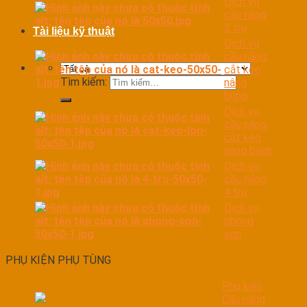
Dịch vụ
cầu nâng
2 trụ
Tài liệu kỹ thuật
Dịch vụ
cầu nâng
cắt kéo
Tìm kiếm:
nâng
bụng
Dịch vụ
cầu nâng
cắt kéo
nâng bánh
Dịch vụ
cầu nâng
4 trụ
Dịch vụ
phòng
sơn
PHỤ KIỆN PHỤ TÙNG
Phụ kiện
Cầu nâng