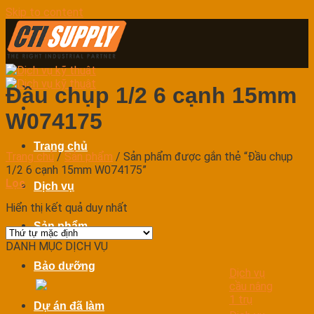
Skip to content
Đầu chụp 1/2 6 cạnh 15mm
W074175
Trang chủ
Trang chủ
/
Sản phẩm
/
Sản phẩm được gắn thẻ “Đầu chụp
1/2 6 cạnh 15mm W074175”
Lọc
Dịch vụ
Hiển thị kết quả duy nhất
Sản phẩm
DANH MỤC DỊCH VỤ
Bảo dưỡng
Dịch vụ
cầu nâng
1 trụ
Dự án đã làm