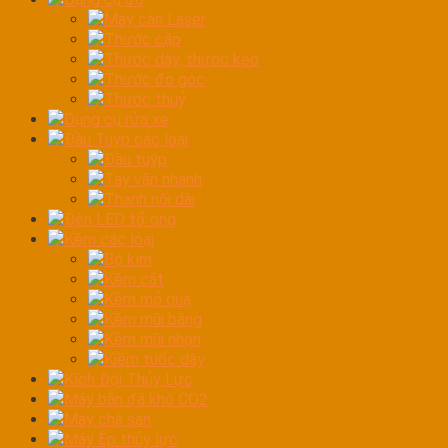
Máy cân Laser
Thước cặp
Thước dây, thước kéo
Thước đo góc
Thước thuỷ
Dụng cụ rửa xe
Đầu Tuýp các loại
Đầu tuýp
Tay vặn nhanh
Thanh nối dài
Đèn LED tổ ong
Kềm các loại
Bộ kìm
Kềm cắt
Kềm mỏ quạ
Kềm mũi bằng
Kềm mũi nhọn
Kiềm tuốc dây
Kích Đội Thủy Lực
Máy bắn đá khô CO2
Máy chà sàn
Máy Ép thủy lực