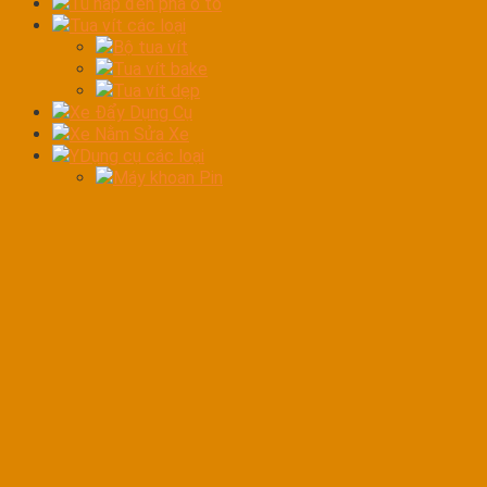
Tủ hấp đèn pha ô tô
Tua vít các loại
Bộ tua vít
Tua vít bake
Tua vít dẹp
Xe Đẩy Dụng Cụ
Xe Nằm Sửa Xe
YDụng cụ các loại
Máy khoan Pin