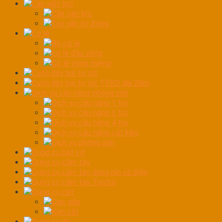
Cần xiết lực
Cần cân lực
Tay vặn tự động
Cờ lê
Bộ cờ lê
cờ lê đầu vòng
Cờ lê vòng miệng
Cuộn dây hơi tự rút
Cuộn dây hơi tự rút TEKO dài 20m
Dịch vụ cầu nâng-phòng sơn
Dịch vụ cầu nâng 1 trụ
Dịch vụ cầu nâng 2 trụ
Dịch vụ cầu nâng 4 trụ
Dịch vụ cầu nâng cắt kéo
Dịch vụ phòng sơn
Dụng cụ bắt vít
Dụng cụ cầm tay
Dụng cụ cầm tay dùng pin và điện
Dụng cụ cầm tay Toptul
Dụng cụ cắt
Dao gấp
Kìm cắt
Dụng cụ đo