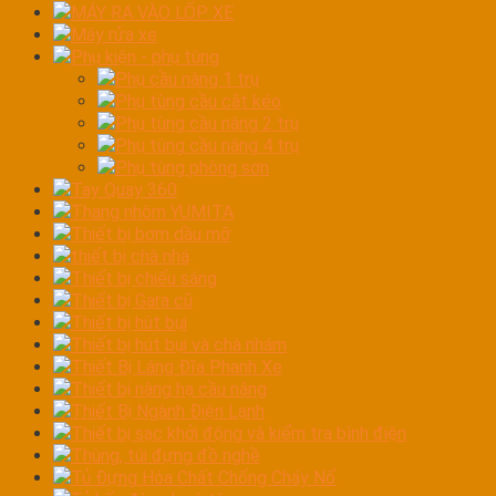
MÁY RA VÀO LỐP XE
Máy rửa xe
Phụ kiện - phụ tùng
Phụ cầu nâng 1 trụ
Phụ tùng cầu cắt kéo
Phụ tùng cầu nâng 2 trụ
Phụ tùng cầu nâng 4 trụ
Phụ tùng phòng sơn
Tay Quay 360
Thang nhôm YUMITA
Thiết bị bơm dầu mỡ
thiết bị chà nhá
Thiết bị chiếu sáng
Thiết bị Gara cũ
Thiết bị hút bụi
Thiết bị hút bụi và chà nhám
Thiết Bị Láng Đĩa Phanh Xe
Thiết bị nâng hạ cầu nâng
Thiết Bị Ngành Điện Lạnh
Thiết bị sạc khởi động và kiểm tra bình điện
Thùng, túi đựng đồ nghề
Tủ Đựng Hóa Chất Chống Cháy Nổ