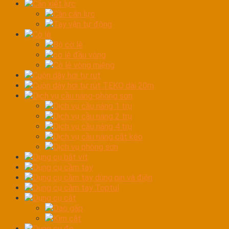
Cần xiết lực
Cần cân lực
Tay vặn tự động
Cờ lê
Bộ cờ lê
cờ lê đầu vòng
Cờ lê vòng miệng
Cuộn dây hơi tự rút
Cuộn dây hơi tự rút TEKO dài 20m
Dịch vụ cầu nâng-phòng sơn
Dịch vụ cầu nâng 1 trụ
Dịch vụ cầu nâng 2 trụ
Dịch vụ cầu nâng 4 trụ
Dịch vụ cầu nâng cắt kéo
Dịch vụ phòng sơn
Dụng cụ bắt vít
Dụng cụ cầm tay
Dụng cụ cầm tay dùng pin và điện
Dụng cụ cầm tay Toptul
Dụng cụ cắt
Dao gấp
Kìm cắt
Dụng cụ đo