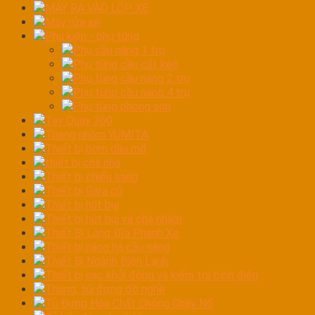
MÁY RA VÀO LỐP XE
Máy rửa xe
Phụ kiện - phụ tùng
Phụ cầu nâng 1 trụ
Phụ tùng cầu cắt kéo
Phụ tùng cầu nâng 2 trụ
Phụ tùng cầu nâng 4 trụ
Phụ tùng phòng sơn
Tay Quay 360
Thang nhôm YUMITA
Thiết bị bơm dầu mỡ
thiết bị chà nhá
Thiết bị chiếu sáng
Thiết bị Gara cũ
Thiết bị hút bụi
Thiết bị hút bụi và chà nhám
Thiết Bị Láng Đĩa Phanh Xe
Thiết bị nâng hạ cầu nâng
Thiết Bị Ngành Điện Lạnh
Thiết bị sạc khởi động và kiểm tra bình điện
Thùng, túi đựng đồ nghề
Tủ Đựng Hóa Chất Chống Cháy Nổ