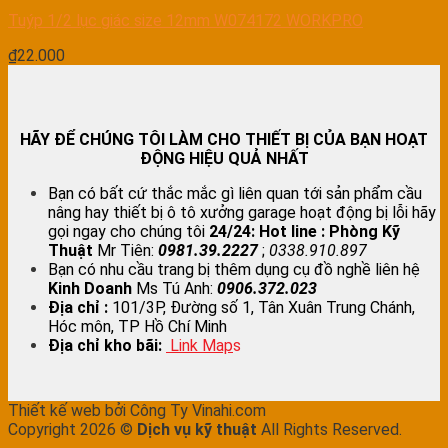
Tuýp 1/2 lục giác size 12mm W074172 WORKPRO
₫
22.000
HÃY ĐỂ CHÚNG TÔI LÀM CHO THIẾT BỊ CỦA BẠN HOẠT
ĐỘNG HIỆU QUẢ NHẤT
Bạn có bất cứ thắc mắc gì liên quan tới sản phẩm cầu
nâng hay thiết bị ô tô xưởng garage hoạt động bị lỗi hãy
gọi ngay cho chúng tôi
24/24:
Hot line : Phòng Kỹ
Thuật
Mr Tiên:
0981.39.2227
;
0338.910.897
Bạn có nhu cầu trang bị thêm dụng cụ đồ nghề liên hệ
Kinh Doanh
Ms Tú Anh:
0906.372.023
Địa chỉ :
101/3P, Đường số 1, Tân Xuân Trung Chánh,
Hóc môn, TP Hồ Chí Minh
Địa chỉ kho bãi:
Link Map
s
Thiết kế web bởi Công Ty Vinahi.com
Copyright 2026 ©
Dịch vụ kỹ thuật
All Rights Reserved.