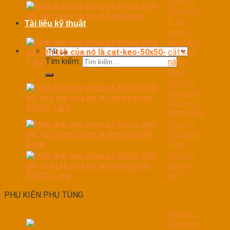
Dịch vụ
cầu nâng
2 trụ
Tài liệu kỹ thuật
Dịch vụ
cầu nâng
cắt kéo
Tìm kiếm:
nâng
bụng
Dịch vụ
cầu nâng
cắt kéo
nâng bánh
Dịch vụ
cầu nâng
4 trụ
Dịch vụ
phòng
sơn
PHỤ KIỆN PHỤ TÙNG
Phụ kiện
Cầu nâng