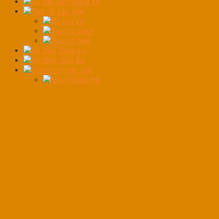
Tủ hấp đèn pha ô tô
Tua vít các loại
Bộ tua vít
Tua vít bake
Tua vít dẹp
Xe Đẩy Dụng Cụ
Xe Nằm Sửa Xe
YDụng cụ các loại
Máy khoan Pin