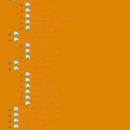
Máy cân Laser
Thước cặp
Thước dây, thước kéo
Thước đo góc
Thước thuỷ
Dụng cụ rửa xe
Đầu Tuýp các loại
Đầu tuýp
Tay vặn nhanh
Thanh nối dài
Đèn LED tổ ong
Kềm các loại
Bộ kìm
Kềm cắt
Kềm mỏ quạ
Kềm mũi bằng
Kềm mũi nhọn
Kiềm tuốc dây
Kích Đội Thủy Lực
Máy bắn đá khô CO2
Máy chà sàn
Máy Ép thủy lực