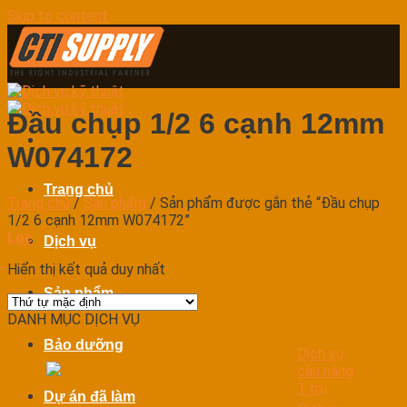
Skip to content
Đầu chụp 1/2 6 cạnh 12mm
W074172
Trang chủ
Trang chủ
/
Sản phẩm
/
Sản phẩm được gắn thẻ “Đầu chụp
1/2 6 cạnh 12mm W074172”
Lọc
Dịch vụ
Hiển thị kết quả duy nhất
Sản phẩm
DANH MỤC DỊCH VỤ
Bảo dưỡng
Dịch vụ
cầu nâng
1 trụ
Dự án đã làm