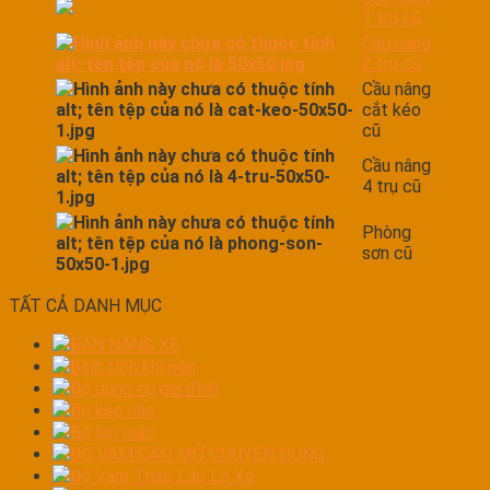
1 trụ cũ
Cầu nâng
2 trụ cũ
Cầu nâng
cắt kéo
cũ
Cầu nâng
4 trụ cũ
Phòng
sơn cũ
TẤT CẢ DANH MỤC
BÀN NÁNG XE
Bình tích khí nén
Bộ dụng cụ gia đình
Bộ kéo nắn
Bộ lục giác
BỘ VAM CẢO MỞ CHUYÊN DỤNG
Bộ Vam Tháo Lắp Lò Xo