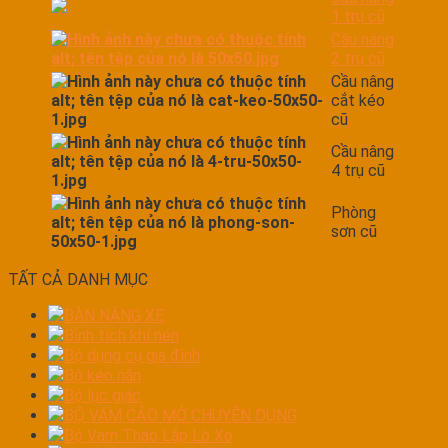
1 trụ cũ
Cầu nâng
2 trụ cũ
Cầu nâng
cắt kéo
cũ
Cầu nâng
4 trụ cũ
Phòng
sơn cũ
TẤT CẢ DANH MỤC
BÀN NÁNG XE
Bình tích khí nén
Bộ dụng cụ gia đình
Bộ kéo nắn
Bộ lục giác
BỘ VAM CẢO MỞ CHUYÊN DỤNG
Bộ Vam Tháo Lắp Lò Xo