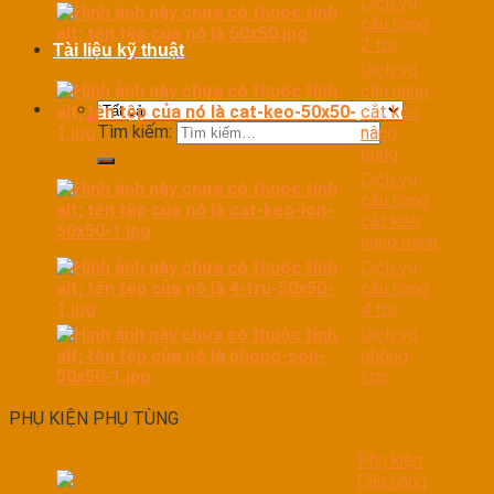
Dịch vụ
cầu nâng
2 trụ
Tài liệu kỹ thuật
Dịch vụ
cầu nâng
cắt kéo
Tìm kiếm:
nâng
bụng
Dịch vụ
cầu nâng
cắt kéo
nâng bánh
Dịch vụ
cầu nâng
4 trụ
Dịch vụ
phòng
sơn
PHỤ KIỆN PHỤ TÙNG
Phụ kiện
Cầu nâng