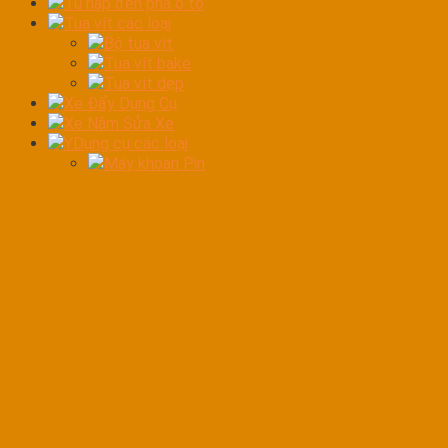
Tủ hấp đèn pha ô tô
Tua vít các loại
Bộ tua vít
Tua vít bake
Tua vít dẹp
Xe Đẩy Dụng Cụ
Xe Nằm Sửa Xe
YDụng cụ các loại
Máy khoan Pin