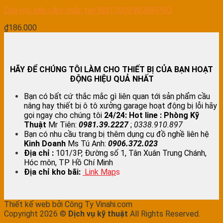
Dao rọc xếp cầm chắc tay W011009 WORKPRO
₫
186.000
HÃY ĐỂ CHÚNG TÔI LÀM CHO THIẾT BỊ CỦA BẠN HOẠT
ĐỘNG HIỆU QUẢ NHẤT
Bạn có bất cứ thắc mắc gì liên quan tới sản phẩm cầu
nâng hay thiết bị ô tô xưởng garage hoạt động bị lỗi hãy
gọi ngay cho chúng tôi
24/24:
Hot line : Phòng Kỹ
Thuật
Mr Tiên:
0981.39.2227
;
0338.910.897
Bạn có nhu cầu trang bị thêm dụng cụ đồ nghề liên hệ
Kinh Doanh
Ms Tú Anh:
0906.372.023
Địa chỉ :
101/3P, Đường số 1, Tân Xuân Trung Chánh,
Hóc môn, TP Hồ Chí Minh
Địa chỉ kho bãi:
Link Map
s
Thiết kế web bởi Công Ty Vinahi.com
Copyright 2026 ©
Dịch vụ kỹ thuật
All Rights Reserved.