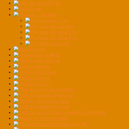
MÁY RA VÀO LỐP XE
Máy rửa xe
Phụ kiện - phụ tùng
Phụ cầu nâng 1 trụ
Phụ tùng cầu cắt kéo
Phụ tùng cầu nâng 2 trụ
Phụ tùng cầu nâng 4 trụ
Phụ tùng phòng sơn
Tay Quay 360
Thang nhôm YUMITA
Thiết bị bơm dầu mỡ
thiết bị chà nhá
Thiết bị chiếu sáng
Thiết bị Gara cũ
Thiết bị hút bụi
Thiết bị hút bụi và chà nhám
Thiết Bị Láng Đĩa Phanh Xe
Thiết bị nâng hạ cầu nâng
Thiết Bị Ngành Điện Lạnh
Thiết bị sạc khởi động và kiểm tra bình điện
Thùng, túi đựng đồ nghề
Tủ Đựng Hóa Chất Chống Cháy Nổ