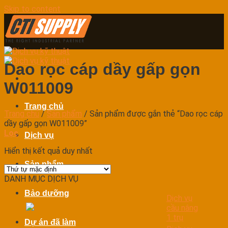
Skip to content
Dao rọc cáp dầy gấp gọn
W011009
Trang chủ
Trang chủ
/
Sản phẩm
/
Sản phẩm được gắn thẻ “Dao rọc cáp
dầy gấp gọn W011009”
Lọc
Dịch vụ
Hiển thị kết quả duy nhất
Sản phẩm
DANH MỤC DỊCH VỤ
Bảo dưỡng
Dịch vụ
cầu nâng
1 trụ
Dự án đã làm