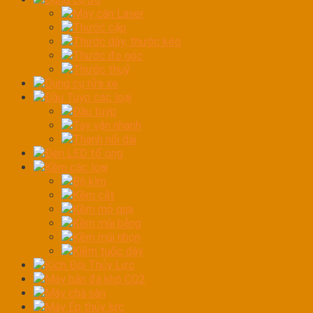
Máy cân Laser
Thước cặp
Thước dây, thước kéo
Thước đo góc
Thước thuỷ
Dụng cụ rửa xe
Đầu Tuýp các loại
Đầu tuýp
Tay vặn nhanh
Thanh nối dài
Đèn LED tổ ong
Kềm các loại
Bộ kìm
Kềm cắt
Kềm mỏ quạ
Kềm mũi bằng
Kềm mũi nhọn
Kiềm tuốc dây
Kích Đội Thủy Lực
Máy bắn đá khô CO2
Máy chà sàn
Máy Ép thủy lực