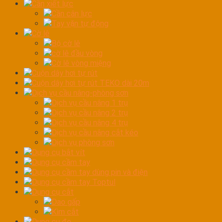
Cần xiết lực
Cần cân lực
Tay vặn tự động
Cờ lê
Bộ cờ lê
cờ lê đầu vòng
Cờ lê vòng miệng
Cuộn dây hơi tự rút
Cuộn dây hơi tự rút TEKO dài 20m
Dịch vụ cầu nâng-phòng sơn
Dịch vụ cầu nâng 1 trụ
Dịch vụ cầu nâng 2 trụ
Dịch vụ cầu nâng 4 trụ
Dịch vụ cầu nâng cắt kéo
Dịch vụ phòng sơn
Dụng cụ bắt vít
Dụng cụ cầm tay
Dụng cụ cầm tay dùng pin và điện
Dụng cụ cầm tay Toptul
Dụng cụ cắt
Dao gấp
Kìm cắt
Dụng cụ đo