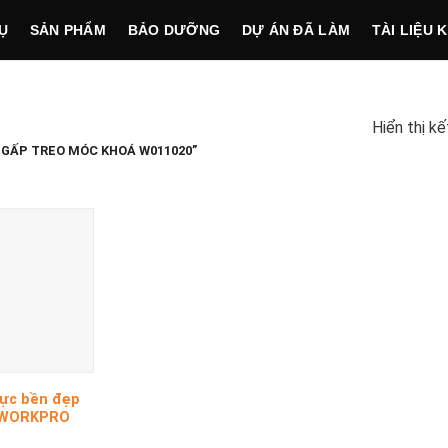
Ụ
SẢN PHẨM
BẢO DƯỠNG
DỰ ÁN ĐÃ LÀM
TÀI LIỆU 
Hiển thị k
GẤP TREO MÓC KHOÁ W011020”
cực bền đẹp
 WORKPRO