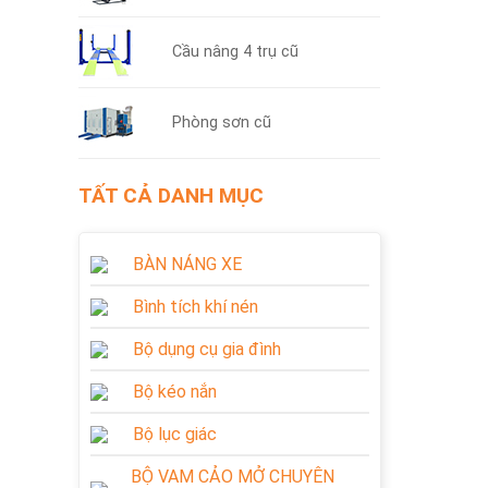
Cầu nâng 4 trụ cũ
Phòng sơn cũ
TẤT CẢ DANH MỤC
BÀN NÁNG XE
Bình tích khí nén
Bộ dụng cụ gia đình
Bộ kéo nắn
Bộ lục giác
BỘ VAM CẢO MỞ CHUYÊN