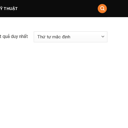
KỸ THUẬT
ết quả duy nhất