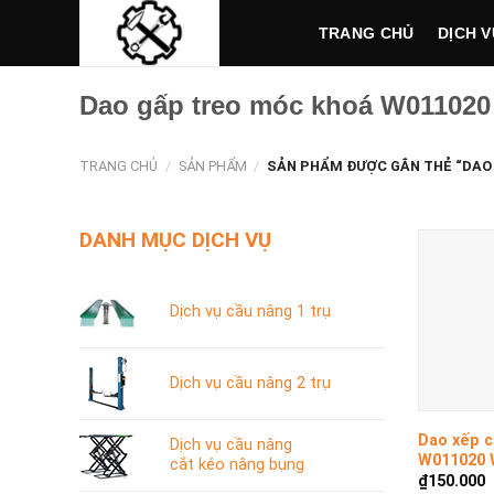
Skip
TRANG CHỦ
DỊCH V
to
content
Dao gấp treo móc khoá W011020
TRANG CHỦ
/
SẢN PHẨM
/
SẢN PHẨM ĐƯỢC GẮN THẺ “DAO 
DANH MỤC DỊCH VỤ
Dịch vụ cầu nâng 1 trụ
Dịch vụ cầu nâng 2 trụ
+
Dao xếp 
Dịch vụ cầu nâng
W011020
cắt kéo nâng bụng
₫
150.000