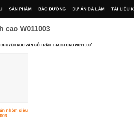
Ụ
SẢN PHẨM
BẢO DƯỠNG
DỰ ÁN ĐÃ LÀM
TÀI LIỆU 
ch cao W011003
CHUYÊN RỌC VÁN GỖ TRẦN THẠCH CAO W011003”
cán nhôm siêu
003
O