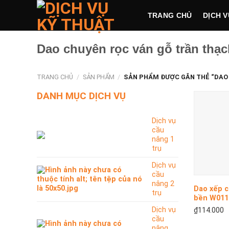
Skip
TRANG CHỦ
DỊCH V
to
content
Dao chuyên rọc ván gỗ trần thạ
TRANG CHỦ
/
SẢN PHẨM
/
SẢN PHẨM ĐƯỢC GẮN THẺ “DAO 
DANH MỤC DỊCH VỤ
Dịch vụ
cầu
nâng 1
trụ
Dịch vụ
+
cầu
nâng 2
Dao xếp 
trụ
bền W011
WORKPR
Dịch vụ
₫
114.000
cầu
nâng