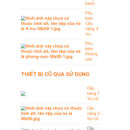
bánh
Phụ
kiện
Cầu
nâng 4
trụ
Phụ
kiện
Phòng
sơn
THIẾT BỊ CŨ QUA SỬ DỤNG
Cầu
nâng 1
trụ cũ
Cầu
nâng 2
trụ cũ
Cầu