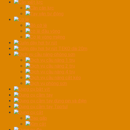
Cần xiết lực
Cần cân lực
Tay vặn tự động
Cờ lê
Bộ cờ lê
cờ lê đầu vòng
Cờ lê vòng miệng
Cuộn dây hơi tự rút
Cuộn dây hơi tự rút TEKO dài 20m
Dịch vụ cầu nâng-phòng sơn
Dịch vụ cầu nâng 1 trụ
Dịch vụ cầu nâng 2 trụ
Dịch vụ cầu nâng 4 trụ
Dịch vụ cầu nâng cắt kéo
Dịch vụ phòng sơn
Dụng cụ bắt vít
Dụng cụ cầm tay
Dụng cụ cầm tay dùng pin và điện
Dụng cụ cầm tay Toptul
Dụng cụ cắt
Dao gấp
Kìm cắt
Dụng cụ đo