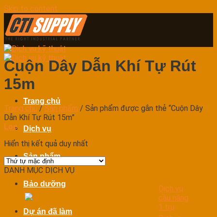
Skip to content
Cuộn Dây Dẫn Khí Tự Rút
15m
Trang chủ
Trang chủ
/
Sản phẩm
/
Sản phẩm được gắn thẻ “Cuộn Dây
Dẫn Khí Tự Rút 15m”
Lọc
Dịch vụ
Hiển thị kết quả duy nhất
Sản phẩm
DANH MỤC DỊCH VỤ
Bảo dưỡng
Dịch vụ
cầu nâng
1 trụ
Dự án đã làm