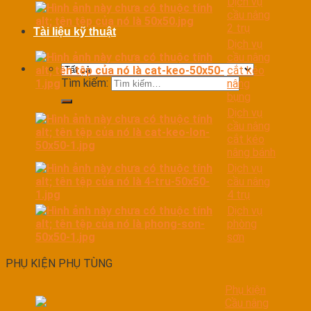
Dịch vụ
cầu nâng
2 trụ
Tài liệu kỹ thuật
Dịch vụ
cầu nâng
cắt kéo
Tìm kiếm:
nâng
bụng
Dịch vụ
cầu nâng
cắt kéo
nâng bánh
Dịch vụ
cầu nâng
4 trụ
Dịch vụ
phòng
sơn
PHỤ KIỆN PHỤ TÙNG
Phụ kiện
Cầu nâng