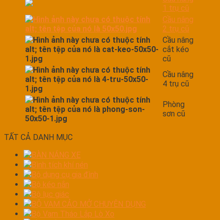
1 trụ cũ
Cầu nâng
2 trụ cũ
Cầu nâng
cắt kéo
cũ
Cầu nâng
4 trụ cũ
Phòng
sơn cũ
TẤT CẢ DANH MỤC
BÀN NÁNG XE
Bình tích khí nén
Bộ dụng cụ gia đình
Bộ kéo nắn
Bộ lục giác
BỘ VAM CẢO MỞ CHUYÊN DỤNG
Bộ Vam Tháo Lắp Lò Xo