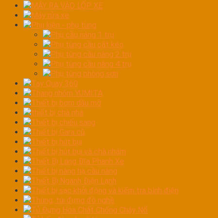
MÁY RA VÀO LỐP XE
Máy rửa xe
Phụ kiện - phụ tùng
Phụ cầu nâng 1 trụ
Phụ tùng cầu cắt kéo
Phụ tùng cầu nâng 2 trụ
Phụ tùng cầu nâng 4 trụ
Phụ tùng phòng sơn
Tay Quay 360
Thang nhôm YUMITA
Thiết bị bơm dầu mỡ
thiết bị chà nhá
Thiết bị chiếu sáng
Thiết bị Gara cũ
Thiết bị hút bụi
Thiết bị hút bụi và chà nhám
Thiết Bị Láng Đĩa Phanh Xe
Thiết bị nâng hạ cầu nâng
Thiết Bị Ngành Điện Lạnh
Thiết bị sạc khởi động và kiểm tra bình điện
Thùng, túi đựng đồ nghề
Tủ Đựng Hóa Chất Chống Cháy Nổ