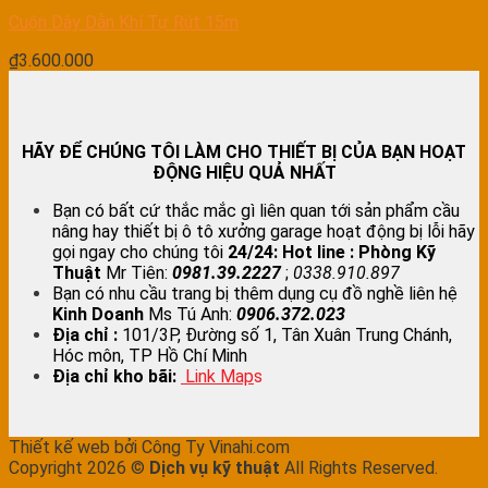
Cuộn Dây Dẫn Khí Tự Rút 15m
₫
3.600.000
HÃY ĐỂ CHÚNG TÔI LÀM CHO THIẾT BỊ CỦA BẠN HOẠT
ĐỘNG HIỆU QUẢ NHẤT
Bạn có bất cứ thắc mắc gì liên quan tới sản phẩm cầu
nâng hay thiết bị ô tô xưởng garage hoạt động bị lỗi hãy
gọi ngay cho chúng tôi
24/24:
Hot line : Phòng Kỹ
Thuật
Mr Tiên:
0981.39.2227
;
0338.910.897
Bạn có nhu cầu trang bị thêm dụng cụ đồ nghề liên hệ
Kinh Doanh
Ms Tú Anh:
0906.372.023
Địa chỉ :
101/3P, Đường số 1, Tân Xuân Trung Chánh,
Hóc môn, TP Hồ Chí Minh
Địa chỉ kho bãi:
Link Map
s
Thiết kế web bởi Công Ty Vinahi.com
Copyright 2026 ©
Dịch vụ kỹ thuật
All Rights Reserved.