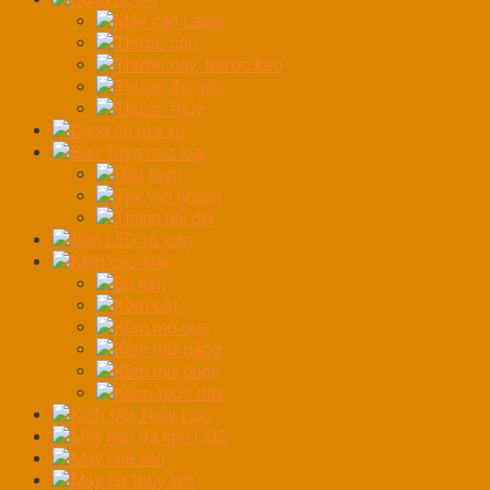
Máy cân Laser
Thước cặp
Thước dây, thước kéo
Thước đo góc
Thước thuỷ
Dụng cụ rửa xe
Đầu Tuýp các loại
Đầu tuýp
Tay vặn nhanh
Thanh nối dài
Đèn LED tổ ong
Kềm các loại
Bộ kìm
Kềm cắt
Kềm mỏ quạ
Kềm mũi bằng
Kềm mũi nhọn
Kiềm tuốc dây
Kích Đội Thủy Lực
Máy bắn đá khô CO2
Máy chà sàn
Máy Ép thủy lực