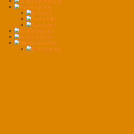
Tủ hấp đèn pha ô tô
Tua vít các loại
Bộ tua vít
Tua vít bake
Tua vít dẹp
Xe Đẩy Dụng Cụ
Xe Nằm Sửa Xe
YDụng cụ các loại
Máy khoan Pin