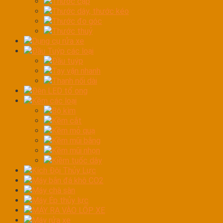
Thước cặp
Thước dây, thước kéo
Thước đo góc
Thước thuỷ
Dụng cụ rửa xe
Đầu Tuýp các loại
Đầu tuýp
Tay vặn nhanh
Thanh nối dài
Đèn LED tổ ong
Kềm các loại
Bộ kìm
Kềm cắt
Kềm mỏ quạ
Kềm mũi bằng
Kềm mũi nhọn
Kiềm tuốc dây
Kích Đội Thủy Lực
Máy bắn đá khô CO2
Máy chà sàn
Máy Ép thủy lực
MÁY RA VÀO LỐP XE
Máy rửa xe