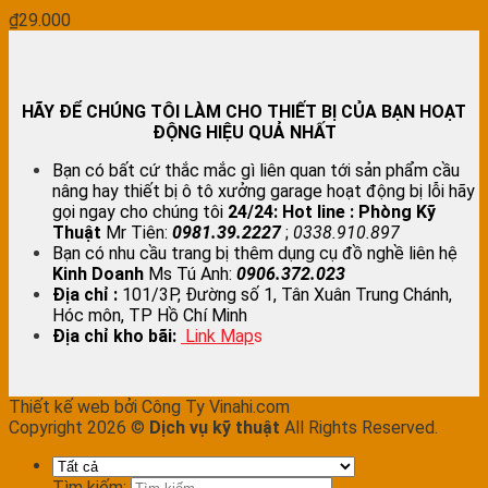
₫
29.000
HÃY ĐỂ CHÚNG TÔI LÀM CHO THIẾT BỊ CỦA BẠN HOẠT
ĐỘNG HIỆU QUẢ NHẤT
Bạn có bất cứ thắc mắc gì liên quan tới sản phẩm cầu
nâng hay thiết bị ô tô xưởng garage hoạt động bị lỗi hãy
gọi ngay cho chúng tôi
24/24:
Hot line : Phòng Kỹ
Thuật
Mr Tiên:
0981.39.2227
;
0338.910.897
Bạn có nhu cầu trang bị thêm dụng cụ đồ nghề liên hệ
Kinh Doanh
Ms Tú Anh:
0906.372.023
Địa chỉ :
101/3P, Đường số 1, Tân Xuân Trung Chánh,
Hóc môn, TP Hồ Chí Minh
Địa chỉ kho bãi:
Link Map
s
Thiết kế web bởi Công Ty Vinahi.com
Copyright 2026 ©
Dịch vụ kỹ thuật
All Rights Reserved.
Tìm kiếm: