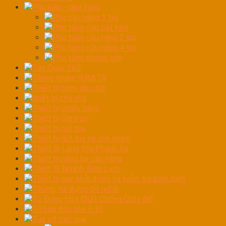
Phụ kiện - phụ tùng
Phụ cầu nâng 1 trụ
Phụ tùng cầu cắt kéo
Phụ tùng cầu nâng 2 trụ
Phụ tùng cầu nâng 4 trụ
Phụ tùng phòng sơn
Tay Quay 360
Thang nhôm YUMITA
Thiết bị bơm dầu mỡ
thiết bị chà nhá
Thiết bị chiếu sáng
Thiết bị Gara cũ
Thiết bị hút bụi
Thiết bị hút bụi và chà nhám
Thiết Bị Láng Đĩa Phanh Xe
Thiết bị nâng hạ cầu nâng
Thiết Bị Ngành Điện Lạnh
Thiết bị sạc khởi động và kiểm tra bình điện
Thùng, túi đựng đồ nghề
Tủ Đựng Hóa Chất Chống Cháy Nổ
Tủ hấp đèn pha ô tô
Tua vít các loại