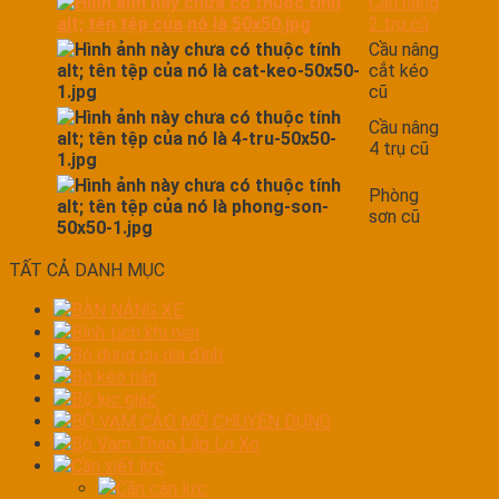
Cầu nâng
2 trụ cũ
Cầu nâng
cắt kéo
cũ
Cầu nâng
4 trụ cũ
Phòng
sơn cũ
TẤT CẢ DANH MỤC
BÀN NÁNG XE
Bình tích khí nén
Bộ dụng cụ gia đình
Bộ kéo nắn
Bộ lục giác
BỘ VAM CẢO MỞ CHUYÊN DỤNG
Bộ Vam Tháo Lắp Lò Xo
Cần xiết lực
Cần cân lực