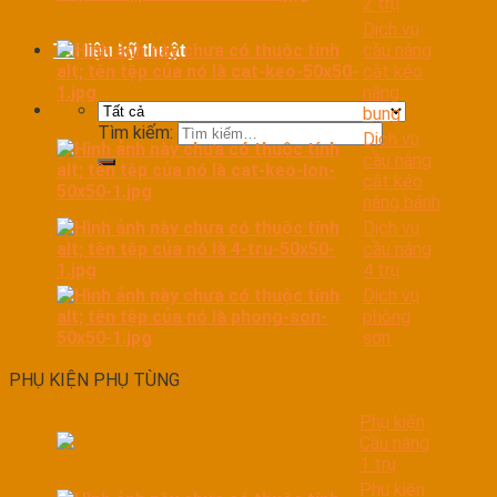
2 trụ
Dịch vụ
cầu nâng
Tài liệu kỹ thuật
cắt kéo
nâng
bụng
Tìm kiếm:
Dịch vụ
cầu nâng
cắt kéo
nâng bánh
Dịch vụ
cầu nâng
4 trụ
Dịch vụ
phòng
sơn
PHỤ KIỆN PHỤ TÙNG
Phụ kiện
Cầu nâng
1 trụ
Phụ kiện