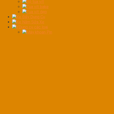
Bộ tua vít
Tua vít bake
Tua vít dẹp
Xe Đẩy Dụng Cụ
Xe Nằm Sửa Xe
YDụng cụ các loại
Máy khoan Pin