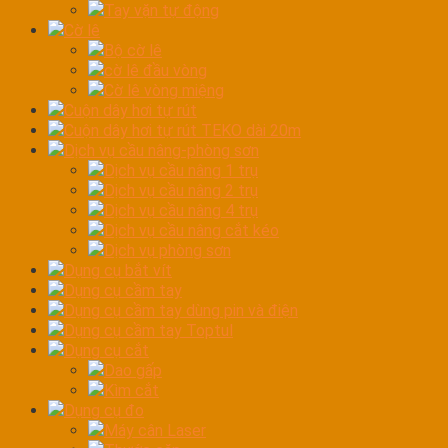
Tay vặn tự động
Cờ lê
Bộ cờ lê
cờ lê đầu vòng
Cờ lê vòng miệng
Cuộn dây hơi tự rút
Cuộn dây hơi tự rút TEKO dài 20m
Dịch vụ cầu nâng-phòng sơn
Dịch vụ cầu nâng 1 trụ
Dịch vụ cầu nâng 2 trụ
Dịch vụ cầu nâng 4 trụ
Dịch vụ cầu nâng cắt kéo
Dịch vụ phòng sơn
Dụng cụ bắt vít
Dụng cụ cầm tay
Dụng cụ cầm tay dùng pin và điện
Dụng cụ cầm tay Toptul
Dụng cụ cắt
Dao gấp
Kìm cắt
Dụng cụ đo
Máy cân Laser