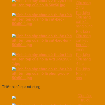
Cầu nâng
2 trụ
Phụ kiện
Cầu nâng
cắt kéo
nâng bụng
Phụ kiện
Cầu nâng
cắt kéo
lớn nâng
bánh
Phụ kiện
Cầu nâng
4 trụ
Phụ kiện
Phòng
sơn
Thiết bị cũ qua sử dụng
Cầu nâng
1 trụ cũ