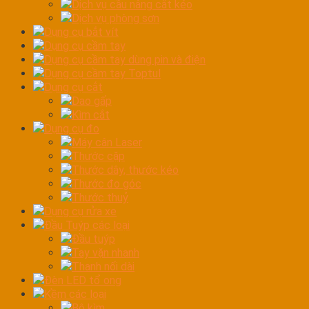
Dịch vụ cầu nâng cắt kéo
Dịch vụ phòng sơn
Dụng cụ bắt vít
Dụng cụ cầm tay
Dụng cụ cầm tay dùng pin và điện
Dụng cụ cầm tay Toptul
Dụng cụ cắt
Dao gấp
Kìm cắt
Dụng cụ đo
Máy cân Laser
Thước cặp
Thước dây, thước kéo
Thước đo góc
Thước thuỷ
Dụng cụ rửa xe
Đầu Tuýp các loại
Đầu tuýp
Tay vặn nhanh
Thanh nối dài
Đèn LED tổ ong
Kềm các loại
Bộ kìm