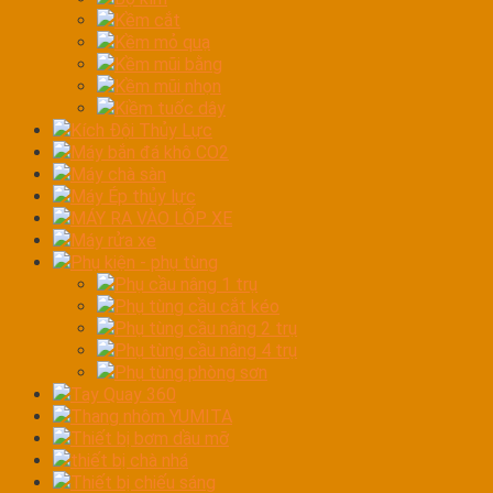
Kềm cắt
Kềm mỏ quạ
Kềm mũi bằng
Kềm mũi nhọn
Kiềm tuốc dây
Kích Đội Thủy Lực
Máy bắn đá khô CO2
Máy chà sàn
Máy Ép thủy lực
MÁY RA VÀO LỐP XE
Máy rửa xe
Phụ kiện - phụ tùng
Phụ cầu nâng 1 trụ
Phụ tùng cầu cắt kéo
Phụ tùng cầu nâng 2 trụ
Phụ tùng cầu nâng 4 trụ
Phụ tùng phòng sơn
Tay Quay 360
Thang nhôm YUMITA
Thiết bị bơm dầu mỡ
thiết bị chà nhá
Thiết bị chiếu sáng