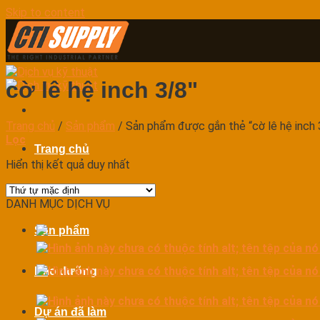
Skip to content
cờ lê hệ inch 3/8"
Trang chủ
/
Sản phẩm
/
Sản phẩm được gắn thẻ “cờ lê hệ inch 
Lọc
Trang chủ
Hiển thị kết quả duy nhất
Dịch vụ
DANH MỤC DỊCH VỤ
Sản phẩm
Bảo dưỡng
Dự án đã làm