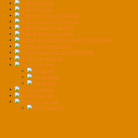
Thiết bị Gara cũ
Thiết bị hút bụi
Thiết bị hút bụi và chà nhám
Thiết Bị Láng Đĩa Phanh Xe
Thiết bị nâng hạ cầu nâng
Thiết Bị Ngành Điện Lạnh
Thiết bị sạc khởi động và kiểm tra bình điện
Thùng, túi đựng đồ nghề
Tủ Đựng Hóa Chất Chống Cháy Nổ
Tủ hấp đèn pha ô tô
Tua vít các loại
Bộ tua vít
Tua vít bake
Tua vít dẹp
Xe Đẩy Dụng Cụ
Xe Nằm Sửa Xe
YDụng cụ các loại
Máy khoan Pin