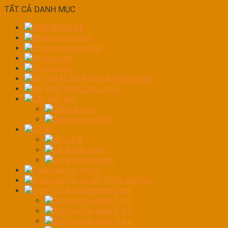
TẤT CẢ DANH MỤC
BÀN NÁNG XE
Bình tích khí nén
Bộ dụng cụ gia đình
Bộ kéo nắn
Bộ lục giác
BỘ VAM CẢO MỞ CHUYÊN DỤNG
Bộ Vam Tháo Lắp Lò Xo
Cần xiết lực
Cần cân lực
Tay vặn tự động
Cờ lê
Bộ cờ lê
cờ lê đầu vòng
Cờ lê vòng miệng
Cuộn dây hơi tự rút
Cuộn dây hơi tự rút TEKO dài 20m
Dịch vụ cầu nâng-phòng sơn
Dịch vụ cầu nâng 1 trụ
Dịch vụ cầu nâng 2 trụ
Dịch vụ cầu nâng 4 trụ