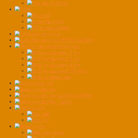
Tay vặn tự động
Cờ lê
Bộ cờ lê
cờ lê đầu vòng
Cờ lê vòng miệng
Cuộn dây hơi tự rút
Cuộn dây hơi tự rút TEKO dài 20m
Dịch vụ cầu nâng-phòng sơn
Dịch vụ cầu nâng 1 trụ
Dịch vụ cầu nâng 2 trụ
Dịch vụ cầu nâng 4 trụ
Dịch vụ cầu nâng cắt kéo
Dịch vụ phòng sơn
Dụng cụ bắt vít
Dụng cụ cầm tay
Dụng cụ cầm tay dùng pin và điện
Dụng cụ cầm tay Toptul
Dụng cụ cắt
Dao gấp
Kìm cắt
Dụng cụ đo
Máy cân Laser