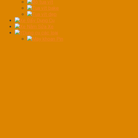
Bộ tua vít
Tua vít bake
Tua vít dẹp
Xe Đẩy Dụng Cụ
Xe Nằm Sửa Xe
YDụng cụ các loại
Máy khoan Pin