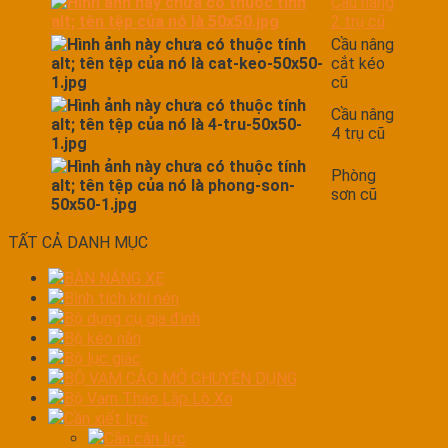
Cầu nâng
2 trụ cũ
Cầu nâng
cắt kéo
cũ
Cầu nâng
4 trụ cũ
Phòng
sơn cũ
TẤT CẢ DANH MỤC
BÀN NÁNG XE
Bình tích khí nén
Bộ dụng cụ gia đình
Bộ kéo nắn
Bộ lục giác
BỘ VAM CẢO MỞ CHUYÊN DỤNG
Bộ Vam Tháo Lắp Lò Xo
Cần xiết lực
Cần cân lực