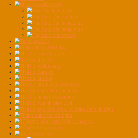
Phụ kiện - phụ tùng
Phụ cầu nâng 1 trụ
Phụ tùng cầu cắt kéo
Phụ tùng cầu nâng 2 trụ
Phụ tùng cầu nâng 4 trụ
Phụ tùng phòng sơn
Tay Quay 360
Thang nhôm YUMITA
Thiết bị bơm dầu mỡ
thiết bị chà nhá
Thiết bị chiếu sáng
Thiết bị Gara cũ
Thiết bị hút bụi
Thiết bị hút bụi và chà nhám
Thiết Bị Láng Đĩa Phanh Xe
Thiết bị nâng hạ cầu nâng
Thiết Bị Ngành Điện Lạnh
Thiết bị sạc khởi động và kiểm tra bình điện
Thùng, túi đựng đồ nghề
Tủ Đựng Hóa Chất Chống Cháy Nổ
Tủ hấp đèn pha ô tô
Tua vít các loại