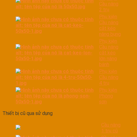
Cầu nâng
2 trụ
Phụ kiện
Cầu nâng
cắt kéo
nâng bụng
Phụ kiện
Cầu nâng
cắt kéo
lớn nâng
bánh
Phụ kiện
Cầu nâng
4 trụ
Phụ kiện
Phòng
sơn
Thiết bị cũ qua sử dụng
Cầu nâng
1 trụ cũ