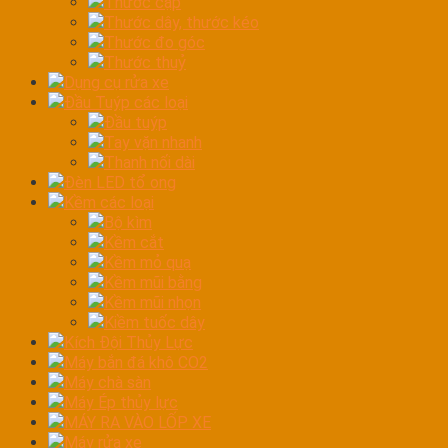
Thước cặp
Thước dây, thước kéo
Thước đo góc
Thước thuỷ
Dụng cụ rửa xe
Đầu Tuýp các loại
Đầu tuýp
Tay vặn nhanh
Thanh nối dài
Đèn LED tổ ong
Kềm các loại
Bộ kìm
Kềm cắt
Kềm mỏ quạ
Kềm mũi bằng
Kềm mũi nhọn
Kiềm tuốc dây
Kích Đội Thủy Lực
Máy bắn đá khô CO2
Máy chà sàn
Máy Ép thủy lực
MÁY RA VÀO LỐP XE
Máy rửa xe