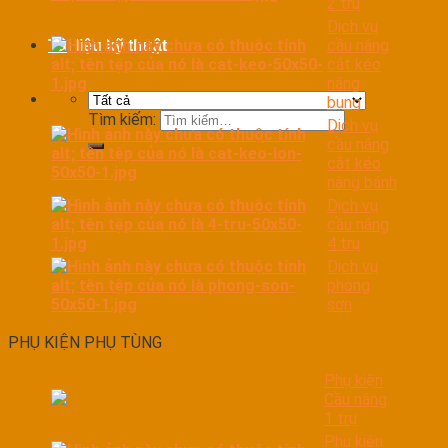
2 trụ
Dịch vụ
cầu nâng
Tài liệu kỹ thuật
cắt kéo
nâng
bụng
Tìm kiếm:
Dịch vụ
cầu nâng
cắt kéo
nâng bánh
Dịch vụ
cầu nâng
4 trụ
Dịch vụ
phòng
sơn
PHỤ KIỆN PHỤ TÙNG
Phụ kiện
Cầu nâng
1 trụ
Phụ kiện