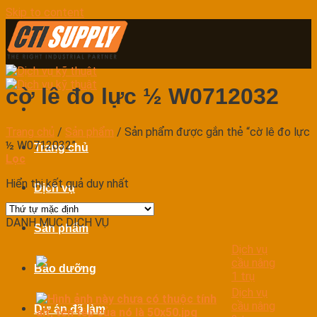
Skip to content
cờ lê đo lực ½ W0712032
Trang chủ
/
Sản phẩm
/
Sản phẩm được gắn thẻ “cờ lê đo lực
½ W0712032”
Trang chủ
Lọc
Hiển thị kết quả duy nhất
Dịch vụ
DANH MỤC DỊCH VỤ
Sản phẩm
Dịch vụ
cầu nâng
Bảo dưỡng
1 trụ
Dịch vụ
cầu nâng
Dự án đã làm