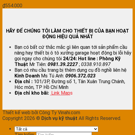
₫
554.000
HÃY ĐỂ CHÚNG TÔI LÀM CHO THIẾT BỊ CỦA BẠN HOẠT
ĐỘNG HIỆU QUẢ NHẤT
Bạn có bất cứ thắc mắc gì liên quan tới sản phẩm cầu
nâng hay thiết bị ô tô xưởng garage hoạt động bị lỗi hãy
gọi ngay cho chúng tôi
24/24:
Hot line : Phòng Kỹ
Thuật
Mr Tiên:
0981.39.2227
;
0338.910.897
Bạn có nhu cầu trang bị thêm dụng cụ đồ nghề liên hệ
Kinh Doanh
Ms Tú Anh:
0906.372.023
Địa chỉ :
101/3P, Đường số 1, Tân Xuân Trung Chánh,
Hóc môn, TP Hồ Chí Minh
Địa chỉ kho bãi:
Link Map
s
Thiết kế web bởi Công Ty Vinahi.com
Copyright 2026 ©
Dịch vụ kỹ thuật
All Rights Reserved.
Tìm kiếm: