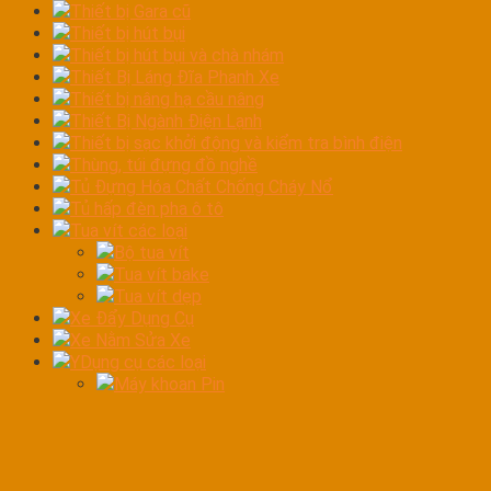
Thiết bị Gara cũ
Thiết bị hút bụi
Thiết bị hút bụi và chà nhám
Thiết Bị Láng Đĩa Phanh Xe
Thiết bị nâng hạ cầu nâng
Thiết Bị Ngành Điện Lạnh
Thiết bị sạc khởi động và kiểm tra bình điện
Thùng, túi đựng đồ nghề
Tủ Đựng Hóa Chất Chống Cháy Nổ
Tủ hấp đèn pha ô tô
Tua vít các loại
Bộ tua vít
Tua vít bake
Tua vít dẹp
Xe Đẩy Dụng Cụ
Xe Nằm Sửa Xe
YDụng cụ các loại
Máy khoan Pin