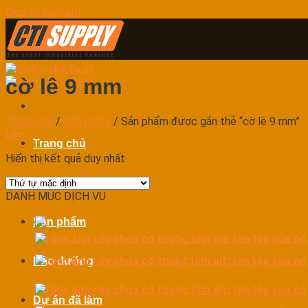
Skip to content
cờ lê 9 mm
Trang chủ
/
Sản phẩm
/
Sản phẩm được gắn thẻ “cờ lê 9 mm”
Lọc
Trang chủ
Hiển thị kết quả duy nhất
Dịch vụ
DANH MỤC DỊCH VỤ
Sản phẩm
Bảo dưỡng
Dự án đã làm