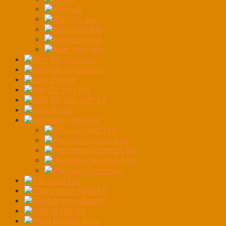
Kềm cắt
Kềm mỏ quạ
Kềm mũi bằng
Kềm mũi nhọn
Kiềm tuốc dây
Kích Đội Thủy Lực
Máy bắn đá khô CO2
Máy chà sàn
Máy Ép thủy lực
MÁY RA VÀO LỐP XE
Máy rửa xe
Phụ kiện - phụ tùng
Phụ cầu nâng 1 trụ
Phụ tùng cầu cắt kéo
Phụ tùng cầu nâng 2 trụ
Phụ tùng cầu nâng 4 trụ
Phụ tùng phòng sơn
Tay Quay 360
Thang nhôm YUMITA
Thiết bị bơm dầu mỡ
thiết bị chà nhá
Thiết bị chiếu sáng