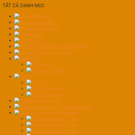
TẤT CẢ DANH MỤC
BÀN NÁNG XE
Bình tích khí nén
Bộ dụng cụ gia đình
Bộ kéo nắn
Bộ lục giác
BỘ VAM CẢO MỞ CHUYÊN DỤNG
Bộ Vam Tháo Lắp Lò Xo
Cần xiết lực
Cần cân lực
Tay vặn tự động
Cờ lê
Bộ cờ lê
cờ lê đầu vòng
Cờ lê vòng miệng
Cuộn dây hơi tự rút
Cuộn dây hơi tự rút TEKO dài 20m
Dịch vụ cầu nâng-phòng sơn
Dịch vụ cầu nâng 1 trụ
Dịch vụ cầu nâng 2 trụ
Dịch vụ cầu nâng 4 trụ