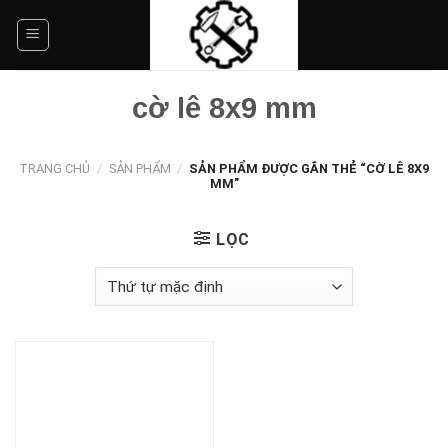
Skip
to
content
cờ lê 8x9 mm
TRANG CHỦ
/
SẢN PHẨM
/
SẢN PHẨM ĐƯỢC GẮN THẺ “CỜ LÊ 8X9
MM”
LỌC