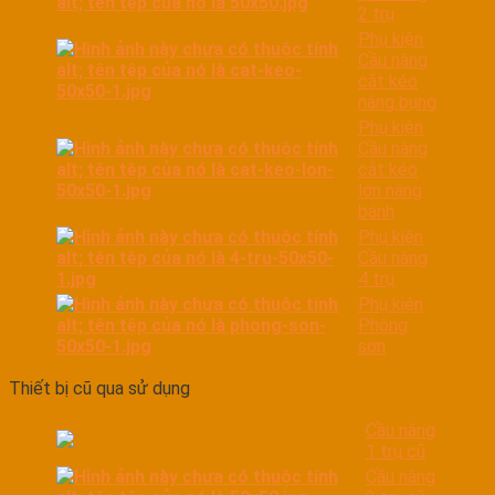
2 trụ
Phụ kiện
Cầu nâng
cắt kéo
nâng bụng
Phụ kiện
Cầu nâng
cắt kéo
lớn nâng
bánh
Phụ kiện
Cầu nâng
4 trụ
Phụ kiện
Phòng
sơn
Thiết bị cũ qua sử dụng
Cầu nâng
1 trụ cũ
Cầu nâng