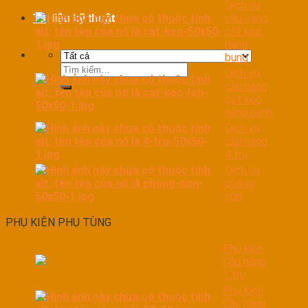
Dịch vụ
cầu nâng
Tài liệu kỹ thuật
cắt kéo
nâng
bụng
Tìm
Dịch vụ
kiếm:
cầu nâng
cắt kéo
nâng bánh
Dịch vụ
cầu nâng
4 trụ
Dịch vụ
phòng
sơn
PHỤ KIỆN PHỤ TÙNG
Phụ kiện
Cầu nâng
1 trụ
Phụ kiện
Cầu nâng