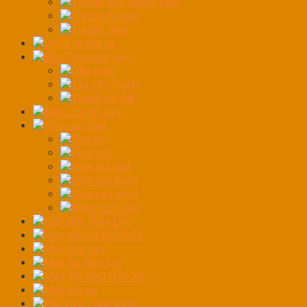
Thước dây, thước kéo
Thước đo góc
Thước thuỷ
Dụng cụ rửa xe
Đầu Tuýp các loại
Đầu tuýp
Tay vặn nhanh
Thanh nối dài
Đèn LED tổ ong
Kềm các loại
Bộ kìm
Kềm cắt
Kềm mỏ quạ
Kềm mũi bằng
Kềm mũi nhọn
Kiềm tuốc dây
Kích Đội Thủy Lực
Máy bắn đá khô CO2
Máy chà sàn
Máy Ép thủy lực
MÁY RA VÀO LỐP XE
Máy rửa xe
Phụ kiện - phụ tùng