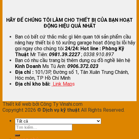
HÃY ĐỂ CHÚNG TÔI LÀM CHO THIẾT BỊ CỦA BẠN HOẠT
ĐỘNG HIỆU QUẢ NHẤT
Bạn có bất cứ thắc mắc gì liên quan tới sản phẩm cầu
nâng hay thiết bị ô tô xưởng garage hoạt động bị lỗi hãy
gọi ngay cho chúng tôi
24/24:
Hot line : Phòng Kỹ
Thuật
Mr Tiên:
0981.39.2227
;
0338.910.897
Bạn có nhu cầu trang bị thêm dụng cụ đồ nghề liên hệ
Kinh Doanh
Ms Tú Anh:
0906.372.023
Địa chỉ :
101/3P, Đường số 1, Tân Xuân Trung Chánh,
Hóc môn, TP Hồ Chí Minh
Địa chỉ kho bãi:
Link Map
s
Thiết kế web bởi Công Ty Vinahi.com
Copyright 2026 ©
Dịch vụ kỹ thuật
All Rights Reserved.
Tìm
kiếm: