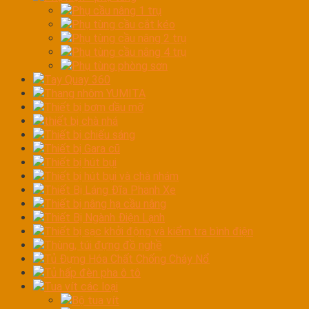
Phụ cầu nâng 1 trụ
Phụ tùng cầu cắt kéo
Phụ tùng cầu nâng 2 trụ
Phụ tùng cầu nâng 4 trụ
Phụ tùng phòng sơn
Tay Quay 360
Thang nhôm YUMITA
Thiết bị bơm dầu mỡ
thiết bị chà nhá
Thiết bị chiếu sáng
Thiết bị Gara cũ
Thiết bị hút bụi
Thiết bị hút bụi và chà nhám
Thiết Bị Láng Đĩa Phanh Xe
Thiết bị nâng hạ cầu nâng
Thiết Bị Ngành Điện Lạnh
Thiết bị sạc khởi động và kiểm tra bình điện
Thùng, túi đựng đồ nghề
Tủ Đựng Hóa Chất Chống Cháy Nổ
Tủ hấp đèn pha ô tô
Tua vít các loại
Bộ tua vít