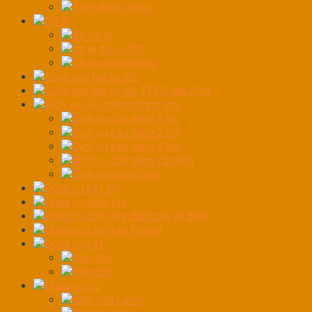
Tay vặn tự động
Cờ lê
Bộ cờ lê
cờ lê đầu vòng
Cờ lê vòng miệng
Cuộn dây hơi tự rút
Cuộn dây hơi tự rút TEKO dài 20m
Dịch vụ cầu nâng-phòng sơn
Dịch vụ cầu nâng 1 trụ
Dịch vụ cầu nâng 2 trụ
Dịch vụ cầu nâng 4 trụ
Dịch vụ cầu nâng cắt kéo
Dịch vụ phòng sơn
Dụng cụ bắt vít
Dụng cụ cầm tay
Dụng cụ cầm tay dùng pin và điện
Dụng cụ cầm tay Toptul
Dụng cụ cắt
Dao gấp
Kìm cắt
Dụng cụ đo
Máy cân Laser