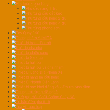
Phụ kiện - phụ tùng
Phụ cầu nâng 1 trụ
Phụ tùng cầu cắt kéo
Phụ tùng cầu nâng 2 trụ
Phụ tùng cầu nâng 4 trụ
Phụ tùng phòng sơn
Tay Quay 360
Thang nhôm YUMITA
Thiết bị bơm dầu mỡ
thiết bị chà nhá
Thiết bị chiếu sáng
Thiết bị Gara cũ
Thiết bị hút bụi
Thiết bị hút bụi và chà nhám
Thiết Bị Láng Đĩa Phanh Xe
Thiết bị nâng hạ cầu nâng
Thiết Bị Ngành Điện Lạnh
Thiết bị sạc khởi động và kiểm tra bình điện
Thùng, túi đựng đồ nghề
Tủ Đựng Hóa Chất Chống Cháy Nổ
Tủ hấp đèn pha ô tô
Tua vít các loại