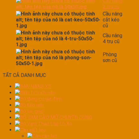
Cầu nâng
2 trụ cũ
Cầu nâng
cắt kéo
cũ
Cầu nâng
4 trụ cũ
Phòng
sơn cũ
TẤT CẢ DANH MỤC
BÀN NÁNG XE
Bình tích khí nén
Bộ dụng cụ gia đình
Bộ kéo nắn
Bộ lục giác
BỘ VAM CẢO MỞ CHUYÊN DỤNG
Bộ Vam Tháo Lắp Lò Xo
Cần xiết lực
Cần cân lực