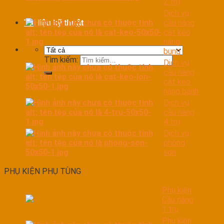
2 trụ
Dịch vụ
cầu nâng
Tài liệu kỹ thuật
cắt kéo
nâng
bụng
Tìm kiếm:
Dịch vụ
cầu nâng
cắt kéo
nâng bánh
Dịch vụ
cầu nâng
4 trụ
Dịch vụ
phòng
sơn
PHỤ KIỆN PHỤ TÙNG
Phụ kiện
Cầu nâng
1 trụ
Phụ kiện