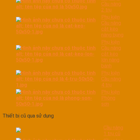
Cầu nâng
2 trụ
Phụ kiện
Cầu nâng
cắt kéo
nâng bụng
Phụ kiện
Cầu nâng
cắt kéo
lớn nâng
bánh
Phụ kiện
Cầu nâng
4 trụ
Phụ kiện
Phòng
sơn
Thiết bị cũ qua sử dụng
Cầu nâng
1 trụ cũ