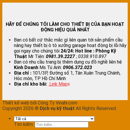
HÃY ĐỂ CHÚNG TÔI LÀM CHO THIẾT BỊ CỦA BẠN HOẠT
ĐỘNG HIỆU QUẢ NHẤT
Bạn có bất cứ thắc mắc gì liên quan tới sản phẩm cầu
nâng hay thiết bị ô tô xưởng garage hoạt động bị lỗi hãy
gọi ngay cho chúng tôi
24/24:
Hot line : Phòng Kỹ
Thuật
Mr Tiên:
0981.39.2227
;
0338.910.897
Bạn có nhu cầu trang bị thêm dụng cụ đồ nghề liên hệ
Kinh Doanh
Ms Tú Anh:
0906.372.023
Địa chỉ :
101/3P, Đường số 1, Tân Xuân Trung Chánh,
Hóc môn, TP Hồ Chí Minh
Địa chỉ kho bãi:
Link Map
s
Thiết kế web bởi Công Ty Vinahi.com
Copyright 2026 ©
Dịch vụ kỹ thuật
All Rights Reserved.
Tìm kiếm: