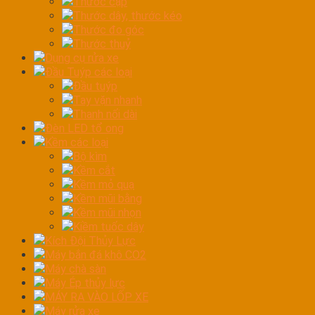
Thước cặp
Thước dây, thước kéo
Thước đo góc
Thước thuỷ
Dụng cụ rửa xe
Đầu Tuýp các loại
Đầu tuýp
Tay vặn nhanh
Thanh nối dài
Đèn LED tổ ong
Kềm các loại
Bộ kìm
Kềm cắt
Kềm mỏ quạ
Kềm mũi bằng
Kềm mũi nhọn
Kiềm tuốc dây
Kích Đội Thủy Lực
Máy bắn đá khô CO2
Máy chà sàn
Máy Ép thủy lực
MÁY RA VÀO LỐP XE
Máy rửa xe