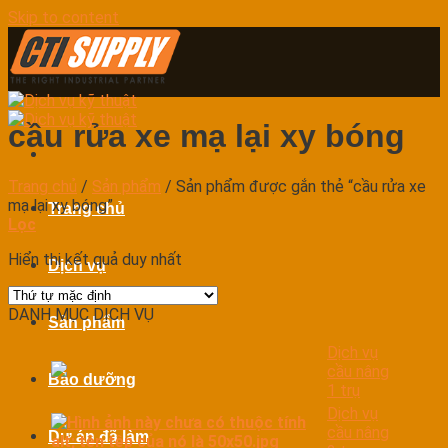
Skip to content
cầu rửa xe mạ lại xy bóng
Trang chủ
/
Sản phẩm
/
Sản phẩm được gắn thẻ “cầu rửa xe
mạ lại xy bóng”
Trang chủ
Lọc
Hiển thị kết quả duy nhất
Dịch vụ
DANH MỤC DỊCH VỤ
Sản phẩm
Dịch vụ
cầu nâng
Bảo dưỡng
1 trụ
Dịch vụ
cầu nâng
Dự án đã làm