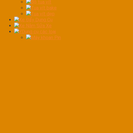
Bộ tua vít
Tua vít bake
Tua vít dẹp
Xe Đẩy Dụng Cụ
Xe Nằm Sửa Xe
YDụng cụ các loại
Máy khoan Pin