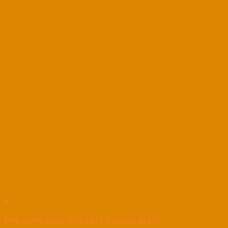
+
Dịch vụ mạ crom lại ty cầu 1 trụ xước gỉ sét