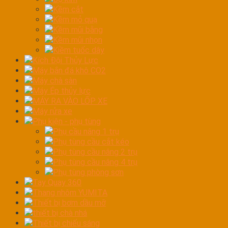
Kềm cắt
Kềm mỏ quạ
Kềm mũi bằng
Kềm mũi nhọn
Kiềm tuốc dây
Kích Đội Thủy Lực
Máy bắn đá khô CO2
Máy chà sàn
Máy Ép thủy lực
MÁY RA VÀO LỐP XE
Máy rửa xe
Phụ kiện - phụ tùng
Phụ cầu nâng 1 trụ
Phụ tùng cầu cắt kéo
Phụ tùng cầu nâng 2 trụ
Phụ tùng cầu nâng 4 trụ
Phụ tùng phòng sơn
Tay Quay 360
Thang nhôm YUMITA
Thiết bị bơm dầu mỡ
thiết bị chà nhá
Thiết bị chiếu sáng