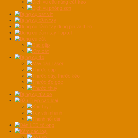
Dịch vụ cầu nâng cắt kéo
Dịch vụ phòng sơn
Dụng cụ bắt vít
Dụng cụ cầm tay
Dụng cụ cầm tay dùng pin và điện
Dụng cụ cầm tay Toptul
Dụng cụ cắt
Dao gấp
Kìm cắt
Dụng cụ đo
Máy cân Laser
Thước cặp
Thước dây, thước kéo
Thước đo góc
Thước thuỷ
Dụng cụ rửa xe
Đầu Tuýp các loại
Đầu tuýp
Tay vặn nhanh
Thanh nối dài
Đèn LED tổ ong
Kềm các loại
Bộ kìm