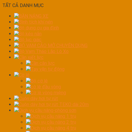
TẤT CẢ DANH MỤC
BÀN NÁNG XE
Bình tích khí nén
Bộ dụng cụ gia đình
Bộ kéo nắn
Bộ lục giác
BỘ VAM CẢO MỞ CHUYÊN DỤNG
Bộ Vam Tháo Lắp Lò Xo
Cần xiết lực
Cần cân lực
Tay vặn tự động
Cờ lê
Bộ cờ lê
cờ lê đầu vòng
Cờ lê vòng miệng
Cuộn dây hơi tự rút
Cuộn dây hơi tự rút TEKO dài 20m
Dịch vụ cầu nâng-phòng sơn
Dịch vụ cầu nâng 1 trụ
Dịch vụ cầu nâng 2 trụ
Dịch vụ cầu nâng 4 trụ