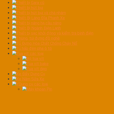
Thiết bị Gara cũ
Thiết bị hút bụi
Thiết bị hút bụi và chà nhám
Thiết Bị Láng Đĩa Phanh Xe
Thiết bị nâng hạ cầu nâng
Thiết Bị Ngành Điện Lạnh
Thiết bị sạc khởi động và kiểm tra bình điện
Thùng, túi đựng đồ nghề
Tủ Đựng Hóa Chất Chống Cháy Nổ
Tủ hấp đèn pha ô tô
Tua vít các loại
Bộ tua vít
Tua vít bake
Tua vít dẹp
Xe Đẩy Dụng Cụ
Xe Nằm Sửa Xe
YDụng cụ các loại
Máy khoan Pin