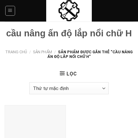
Skip
to
content
cầu nâng ấn độ lắp nổi chữ H
TRANG CHỦ
/
SẢN PHẨM
/
SẢN PHẨM ĐƯỢC GẮN THẺ “CẦU NÂNG
ẤN ĐỘ LẮP NỔI CHỮ H”
LỌC