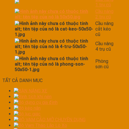
1 trụ cũ
Cầu nâng
2 trụ cũ
Cầu nâng
cắt kéo
cũ
Cầu nâng
4 trụ cũ
Phòng
sơn cũ
TẤT CẢ DANH MỤC
BÀN NÁNG XE
Bình tích khí nén
Bộ dụng cụ gia đình
Bộ kéo nắn
Bộ lục giác
BỘ VAM CẢO MỞ CHUYÊN DỤNG
Bộ Vam Tháo Lắp Lò Xo