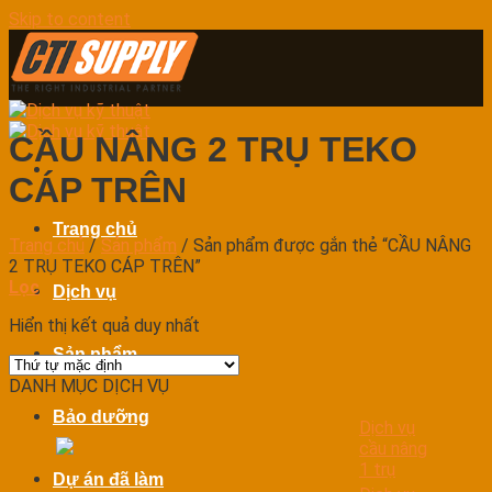
Skip to content
CẦU NÂNG 2 TRỤ TEKO
CÁP TRÊN
Trang chủ
Trang chủ
/
Sản phẩm
/
Sản phẩm được gắn thẻ “CẦU NÂNG
2 TRỤ TEKO CÁP TRÊN”
Lọc
Dịch vụ
Hiển thị kết quả duy nhất
Sản phẩm
DANH MỤC DỊCH VỤ
Bảo dưỡng
Dịch vụ
cầu nâng
1 trụ
Dự án đã làm