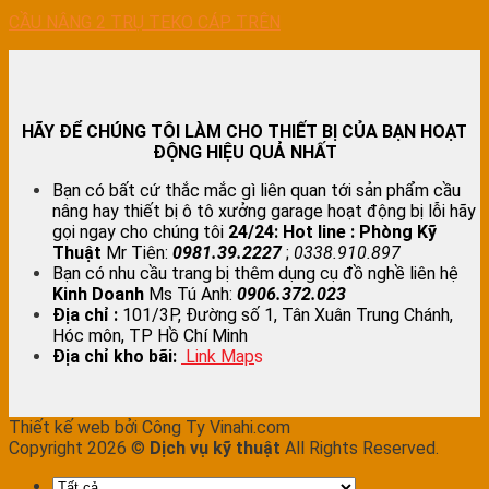
CẦU NÂNG 2 TRỤ TEKO CÁP TRÊN
HÃY ĐỂ CHÚNG TÔI LÀM CHO THIẾT BỊ CỦA BẠN HOẠT
ĐỘNG HIỆU QUẢ NHẤT
Bạn có bất cứ thắc mắc gì liên quan tới sản phẩm cầu
nâng hay thiết bị ô tô xưởng garage hoạt động bị lỗi hãy
gọi ngay cho chúng tôi
24/24:
Hot line : Phòng Kỹ
Thuật
Mr Tiên:
0981.39.2227
;
0338.910.897
Bạn có nhu cầu trang bị thêm dụng cụ đồ nghề liên hệ
Kinh Doanh
Ms Tú Anh:
0906.372.023
Địa chỉ :
101/3P, Đường số 1, Tân Xuân Trung Chánh,
Hóc môn, TP Hồ Chí Minh
Địa chỉ kho bãi:
Link Map
s
Thiết kế web bởi Công Ty Vinahi.com
Copyright 2026 ©
Dịch vụ kỹ thuật
All Rights Reserved.