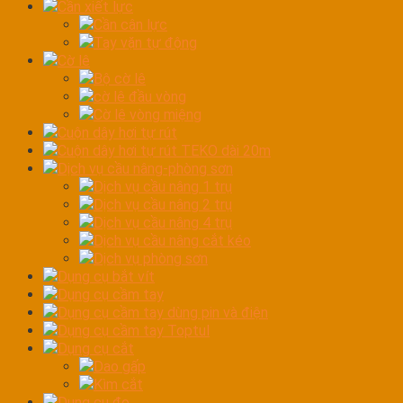
Cần xiết lực
Cần cân lực
Tay vặn tự động
Cờ lê
Bộ cờ lê
cờ lê đầu vòng
Cờ lê vòng miệng
Cuộn dây hơi tự rút
Cuộn dây hơi tự rút TEKO dài 20m
Dịch vụ cầu nâng-phòng sơn
Dịch vụ cầu nâng 1 trụ
Dịch vụ cầu nâng 2 trụ
Dịch vụ cầu nâng 4 trụ
Dịch vụ cầu nâng cắt kéo
Dịch vụ phòng sơn
Dụng cụ bắt vít
Dụng cụ cầm tay
Dụng cụ cầm tay dùng pin và điện
Dụng cụ cầm tay Toptul
Dụng cụ cắt
Dao gấp
Kìm cắt
Dụng cụ đo