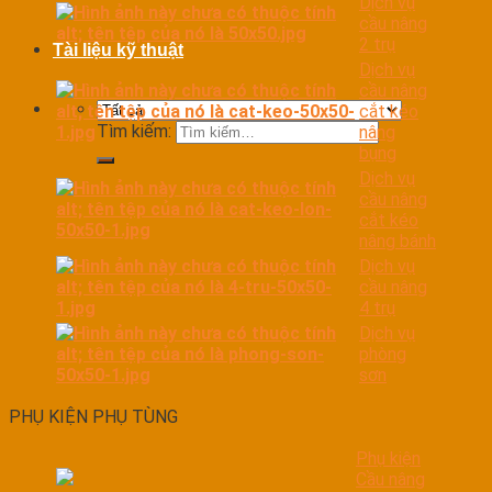
Dịch vụ
cầu nâng
2 trụ
Tài liệu kỹ thuật
Dịch vụ
cầu nâng
cắt kéo
Tìm kiếm:
nâng
bụng
Dịch vụ
cầu nâng
cắt kéo
nâng bánh
Dịch vụ
cầu nâng
4 trụ
Dịch vụ
phòng
sơn
PHỤ KIỆN PHỤ TÙNG
Phụ kiện
Cầu nâng