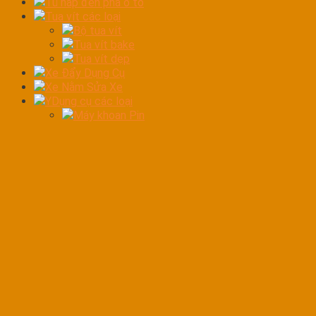
Tủ hấp đèn pha ô tô
Tua vít các loại
Bộ tua vít
Tua vít bake
Tua vít dẹp
Xe Đẩy Dụng Cụ
Xe Nằm Sửa Xe
YDụng cụ các loại
Máy khoan Pin