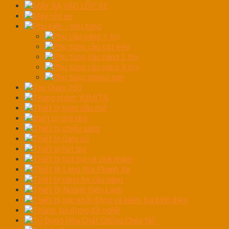
MÁY RA VÀO LỐP XE
Máy rửa xe
Phụ kiện - phụ tùng
Phụ cầu nâng 1 trụ
Phụ tùng cầu cắt kéo
Phụ tùng cầu nâng 2 trụ
Phụ tùng cầu nâng 4 trụ
Phụ tùng phòng sơn
Tay Quay 360
Thang nhôm YUMITA
Thiết bị bơm dầu mỡ
thiết bị chà nhá
Thiết bị chiếu sáng
Thiết bị Gara cũ
Thiết bị hút bụi
Thiết bị hút bụi và chà nhám
Thiết Bị Láng Đĩa Phanh Xe
Thiết bị nâng hạ cầu nâng
Thiết Bị Ngành Điện Lạnh
Thiết bị sạc khởi động và kiểm tra bình điện
Thùng, túi đựng đồ nghề
Tủ Đựng Hóa Chất Chống Cháy Nổ