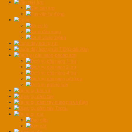
Cần xiết lực
Cần cân lực
Tay vặn tự động
Cờ lê
Bộ cờ lê
cờ lê đầu vòng
Cờ lê vòng miệng
Cuộn dây hơi tự rút
Cuộn dây hơi tự rút TEKO dài 20m
Dịch vụ cầu nâng-phòng sơn
Dịch vụ cầu nâng 1 trụ
Dịch vụ cầu nâng 2 trụ
Dịch vụ cầu nâng 4 trụ
Dịch vụ cầu nâng cắt kéo
Dịch vụ phòng sơn
Dụng cụ bắt vít
Dụng cụ cầm tay
Dụng cụ cầm tay dùng pin và điện
Dụng cụ cầm tay Toptul
Dụng cụ cắt
Dao gấp
Kìm cắt
Dụng cụ đo