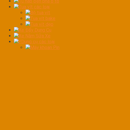
Tủ hấp đèn pha ô tô
Tua vít các loại
Bộ tua vít
Tua vít bake
Tua vít dẹp
Xe Đẩy Dụng Cụ
Xe Nằm Sửa Xe
YDụng cụ các loại
Máy khoan Pin