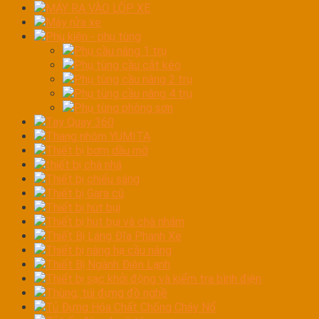
MÁY RA VÀO LỐP XE
Máy rửa xe
Phụ kiện - phụ tùng
Phụ cầu nâng 1 trụ
Phụ tùng cầu cắt kéo
Phụ tùng cầu nâng 2 trụ
Phụ tùng cầu nâng 4 trụ
Phụ tùng phòng sơn
Tay Quay 360
Thang nhôm YUMITA
Thiết bị bơm dầu mỡ
thiết bị chà nhá
Thiết bị chiếu sáng
Thiết bị Gara cũ
Thiết bị hút bụi
Thiết bị hút bụi và chà nhám
Thiết Bị Láng Đĩa Phanh Xe
Thiết bị nâng hạ cầu nâng
Thiết Bị Ngành Điện Lạnh
Thiết bị sạc khởi động và kiểm tra bình điện
Thùng, túi đựng đồ nghề
Tủ Đựng Hóa Chất Chống Cháy Nổ