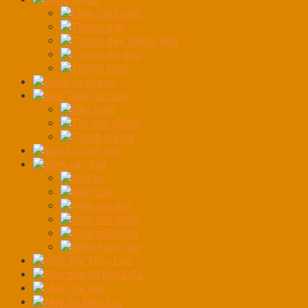
Máy cân Laser
Thước cặp
Thước dây, thước kéo
Thước đo góc
Thước thuỷ
Dụng cụ rửa xe
Đầu Tuýp các loại
Đầu tuýp
Tay vặn nhanh
Thanh nối dài
Đèn LED tổ ong
Kềm các loại
Bộ kìm
Kềm cắt
Kềm mỏ quạ
Kềm mũi bằng
Kềm mũi nhọn
Kiềm tuốc dây
Kích Đội Thủy Lực
Máy bắn đá khô CO2
Máy chà sàn
Máy Ép thủy lực