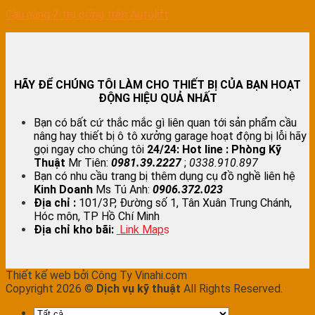
Cầu nâng 2 trụ cổng trên Autolift
HÃY ĐỂ CHÚNG TÔI LÀM CHO THIẾT BỊ CỦA BẠN HOẠT
ĐỘNG HIỆU QUẢ NHẤT
Bạn có bất cứ thắc mắc gì liên quan tới sản phẩm cầu
nâng hay thiết bị ô tô xưởng garage hoạt động bị lỗi hãy
gọi ngay cho chúng tôi
24/24:
Hot line : Phòng Kỹ
Thuật
Mr Tiên:
0981.39.2227
;
0338.910.897
Bạn có nhu cầu trang bị thêm dụng cụ đồ nghề liên hệ
Kinh Doanh
Ms Tú Anh:
0906.372.023
Địa chỉ :
101/3P, Đường số 1, Tân Xuân Trung Chánh,
Hóc môn, TP Hồ Chí Minh
Địa chỉ kho bãi:
Link Map
s
Thiết kế web bởi Công Ty Vinahi.com
Copyright 2026 ©
Dịch vụ kỹ thuật
All Rights Reserved.