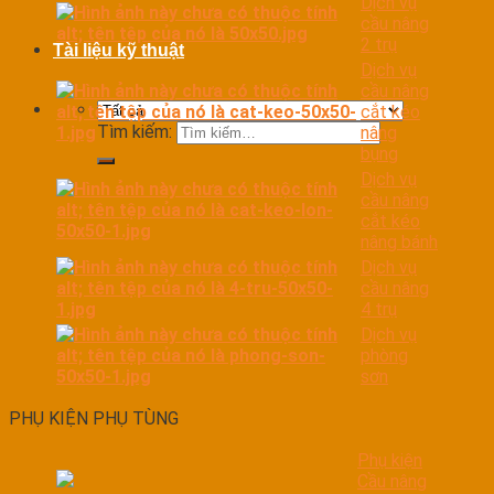
Dịch vụ
cầu nâng
2 trụ
Tài liệu kỹ thuật
Dịch vụ
cầu nâng
cắt kéo
Tìm kiếm:
nâng
bụng
Dịch vụ
cầu nâng
cắt kéo
nâng bánh
Dịch vụ
cầu nâng
4 trụ
Dịch vụ
phòng
sơn
PHỤ KIỆN PHỤ TÙNG
Phụ kiện
Cầu nâng