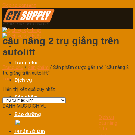
Skip to content
cầu nâng 2 trụ giằng trên
autolift
Trang chủ
Trang chủ
/
Sản phẩm
/
Sản phẩm được gắn thẻ “cầu nâng 2
trụ giằng trên autolift”
Lọc
Dịch vụ
Hiển thị kết quả duy nhất
Sản phẩm
DANH MỤC DỊCH VỤ
Bảo dưỡng
Dịch vụ
cầu nâng
1 trụ
Dự án đã làm