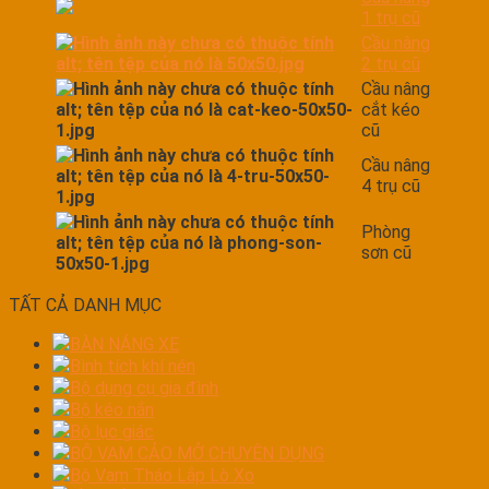
1 trụ cũ
Cầu nâng
2 trụ cũ
Cầu nâng
cắt kéo
cũ
Cầu nâng
4 trụ cũ
Phòng
sơn cũ
TẤT CẢ DANH MỤC
BÀN NÁNG XE
Bình tích khí nén
Bộ dụng cụ gia đình
Bộ kéo nắn
Bộ lục giác
BỘ VAM CẢO MỞ CHUYÊN DỤNG
Bộ Vam Tháo Lắp Lò Xo