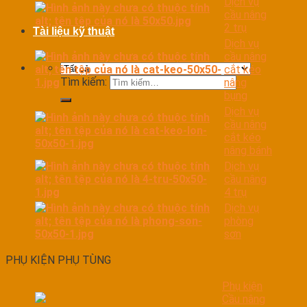
Dịch vụ
cầu nâng
2 trụ
Tài liệu kỹ thuật
Dịch vụ
cầu nâng
cắt kéo
Tìm kiếm:
nâng
bụng
Dịch vụ
cầu nâng
cắt kéo
nâng bánh
Dịch vụ
cầu nâng
4 trụ
Dịch vụ
phòng
sơn
PHỤ KIỆN PHỤ TÙNG
Phụ kiện
Cầu nâng