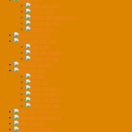
Máy cân Laser
Thước cặp
Thước dây, thước kéo
Thước đo góc
Thước thuỷ
Dụng cụ rửa xe
Đầu Tuýp các loại
Đầu tuýp
Tay vặn nhanh
Thanh nối dài
Đèn LED tổ ong
Kềm các loại
Bộ kìm
Kềm cắt
Kềm mỏ quạ
Kềm mũi bằng
Kềm mũi nhọn
Kiềm tuốc dây
Kích Đội Thủy Lực
Máy bắn đá khô CO2
Máy chà sàn
Máy Ép thủy lực