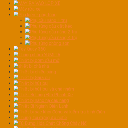
MÁY RA VÀO LỐP XE
Máy rửa xe
Phụ kiện - phụ tùng
Phụ cầu nâng 1 trụ
Phụ tùng cầu cắt kéo
Phụ tùng cầu nâng 2 trụ
Phụ tùng cầu nâng 4 trụ
Phụ tùng phòng sơn
Tay Quay 360
Thang nhôm YUMITA
Thiết bị bơm dầu mỡ
thiết bị chà nhá
Thiết bị chiếu sáng
Thiết bị Gara cũ
Thiết bị hút bụi
Thiết bị hút bụi và chà nhám
Thiết Bị Láng Đĩa Phanh Xe
Thiết bị nâng hạ cầu nâng
Thiết Bị Ngành Điện Lạnh
Thiết bị sạc khởi động và kiểm tra bình điện
Thùng, túi đựng đồ nghề
Tủ Đựng Hóa Chất Chống Cháy Nổ