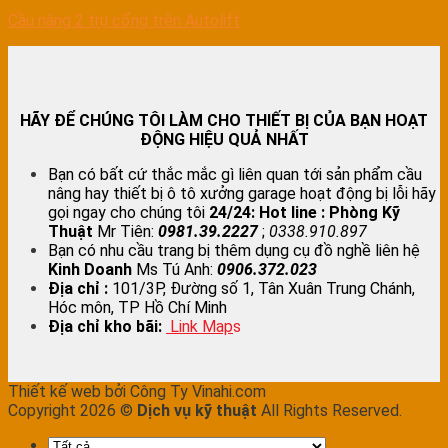
Cầu nâng 2 trụ cổng trên Autolift
HÃY ĐỂ CHÚNG TÔI LÀM CHO THIẾT BỊ CỦA BẠN HOẠT
ĐỘNG HIỆU QUẢ NHẤT
Bạn có bất cứ thắc mắc gì liên quan tới sản phẩm cầu
nâng hay thiết bị ô tô xưởng garage hoạt động bị lỗi hãy
gọi ngay cho chúng tôi
24/24:
Hot line : Phòng Kỹ
Thuật
Mr Tiên:
0981.39.2227
;
0338.910.897
Bạn có nhu cầu trang bị thêm dụng cụ đồ nghề liên hệ
Kinh Doanh
Ms Tú Anh:
0906.372.023
Địa chỉ :
101/3P, Đường số 1, Tân Xuân Trung Chánh,
Hóc môn, TP Hồ Chí Minh
Địa chỉ kho bãi:
Link Map
s
Thiết kế web bởi Công Ty Vinahi.com
Copyright 2026 ©
Dịch vụ kỹ thuật
All Rights Reserved.