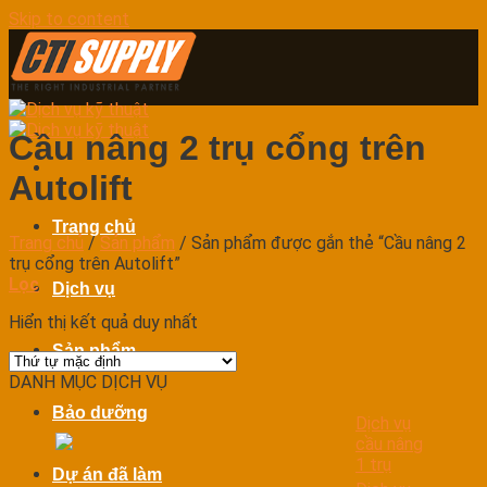
Skip to content
Cầu nâng 2 trụ cổng trên
Autolift
Trang chủ
Trang chủ
/
Sản phẩm
/
Sản phẩm được gắn thẻ “Cầu nâng 2
trụ cổng trên Autolift”
Lọc
Dịch vụ
Hiển thị kết quả duy nhất
Sản phẩm
DANH MỤC DỊCH VỤ
Bảo dưỡng
Dịch vụ
cầu nâng
1 trụ
Dự án đã làm