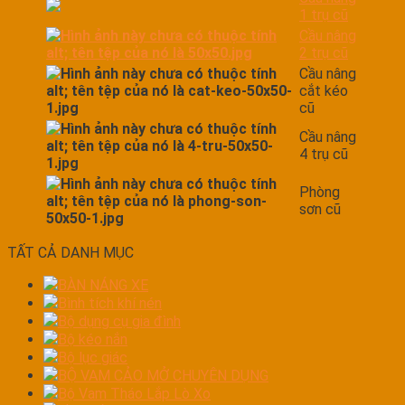
1 trụ cũ
Cầu nâng
2 trụ cũ
Cầu nâng
cắt kéo
cũ
Cầu nâng
4 trụ cũ
Phòng
sơn cũ
TẤT CẢ DANH MỤC
BÀN NÁNG XE
Bình tích khí nén
Bộ dụng cụ gia đình
Bộ kéo nắn
Bộ lục giác
BỘ VAM CẢO MỞ CHUYÊN DỤNG
Bộ Vam Tháo Lắp Lò Xo