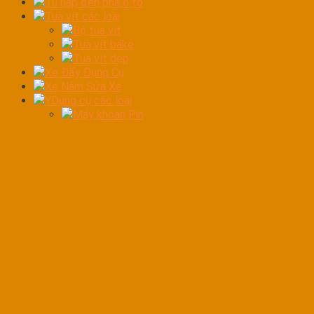
Tủ hấp đèn pha ô tô
Tua vít các loại
Bộ tua vít
Tua vít bake
Tua vít dẹp
Xe Đẩy Dụng Cụ
Xe Nằm Sửa Xe
YDụng cụ các loại
Máy khoan Pin