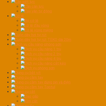
Cần xiết lực
Cần cân lực
Tay vặn tự động
Cờ lê
Bộ cờ lê
cờ lê đầu vòng
Cờ lê vòng miệng
Cuộn dây hơi tự rút
Cuộn dây hơi tự rút TEKO dài 20m
Dịch vụ cầu nâng-phòng sơn
Dịch vụ cầu nâng 1 trụ
Dịch vụ cầu nâng 2 trụ
Dịch vụ cầu nâng 4 trụ
Dịch vụ cầu nâng cắt kéo
Dịch vụ phòng sơn
Dụng cụ bắt vít
Dụng cụ cầm tay
Dụng cụ cầm tay dùng pin và điện
Dụng cụ cầm tay Toptul
Dụng cụ cắt
Dao gấp
Kìm cắt
Dụng cụ đo