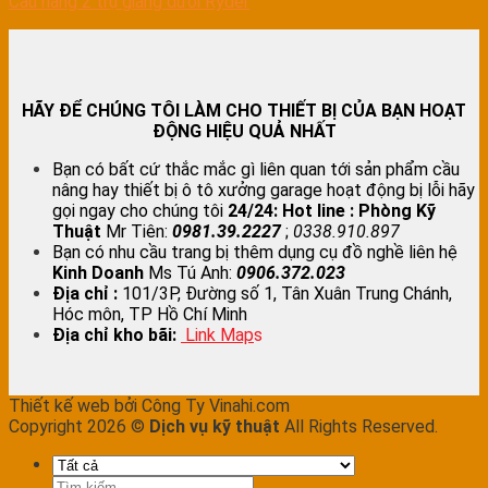
Cầu nâng 2 trụ giằng dưới Ryder
HÃY ĐỂ CHÚNG TÔI LÀM CHO THIẾT BỊ CỦA BẠN HOẠT
ĐỘNG HIỆU QUẢ NHẤT
Bạn có bất cứ thắc mắc gì liên quan tới sản phẩm cầu
nâng hay thiết bị ô tô xưởng garage hoạt động bị lỗi hãy
gọi ngay cho chúng tôi
24/24:
Hot line : Phòng Kỹ
Thuật
Mr Tiên:
0981.39.2227
;
0338.910.897
Bạn có nhu cầu trang bị thêm dụng cụ đồ nghề liên hệ
Kinh Doanh
Ms Tú Anh:
0906.372.023
Địa chỉ :
101/3P, Đường số 1, Tân Xuân Trung Chánh,
Hóc môn, TP Hồ Chí Minh
Địa chỉ kho bãi:
Link Map
s
Thiết kế web bởi Công Ty Vinahi.com
Copyright 2026 ©
Dịch vụ kỹ thuật
All Rights Reserved.
Tìm