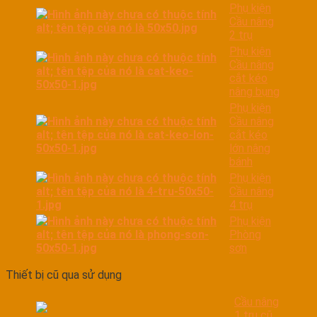
Phụ kiện
Cầu nâng
2 trụ
Phụ kiện
Cầu nâng
cắt kéo
nâng bụng
Phụ kiện
Cầu nâng
cắt kéo
lớn nâng
bánh
Phụ kiện
Cầu nâng
4 trụ
Phụ kiện
Phòng
sơn
Thiết bị cũ qua sử dụng
Cầu nâng
1 trụ cũ