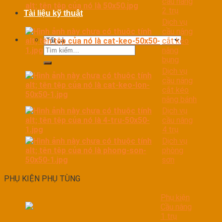
cầu nâng
2 trụ
Tài liệu kỹ thuật
Dịch vụ
cầu nâng
cắt kéo
Tìm
nâng
kiếm:
bụng
Dịch vụ
cầu nâng
cắt kéo
nâng bánh
Dịch vụ
cầu nâng
4 trụ
Dịch vụ
phòng
sơn
PHỤ KIỆN PHỤ TÙNG
Phụ kiện
Cầu nâng
1 trụ