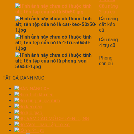
Cầu nâng
2 trụ cũ
Cầu nâng
cắt kéo
cũ
Cầu nâng
4 trụ cũ
Phòng
sơn cũ
TẤT CẢ DANH MỤC
BÀN NÁNG XE
Bình tích khí nén
Bộ dụng cụ gia đình
Bộ kéo nắn
Bộ lục giác
BỘ VAM CẢO MỞ CHUYÊN DỤNG
Bộ Vam Tháo Lắp Lò Xo
Cần xiết lực