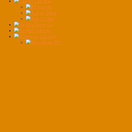
Tua vít các loại
Bộ tua vít
Tua vít bake
Tua vít dẹp
Xe Đẩy Dụng Cụ
Xe Nằm Sửa Xe
YDụng cụ các loại
Máy khoan Pin