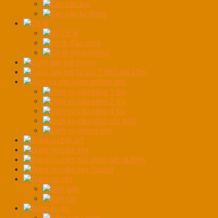
Cần cân lực
Tay vặn tự động
Cờ lê
Bộ cờ lê
cờ lê đầu vòng
Cờ lê vòng miệng
Cuộn dây hơi tự rút
Cuộn dây hơi tự rút TEKO dài 20m
Dịch vụ cầu nâng-phòng sơn
Dịch vụ cầu nâng 1 trụ
Dịch vụ cầu nâng 2 trụ
Dịch vụ cầu nâng 4 trụ
Dịch vụ cầu nâng cắt kéo
Dịch vụ phòng sơn
Dụng cụ bắt vít
Dụng cụ cầm tay
Dụng cụ cầm tay dùng pin và điện
Dụng cụ cầm tay Toptul
Dụng cụ cắt
Dao gấp
Kìm cắt
Dụng cụ đo