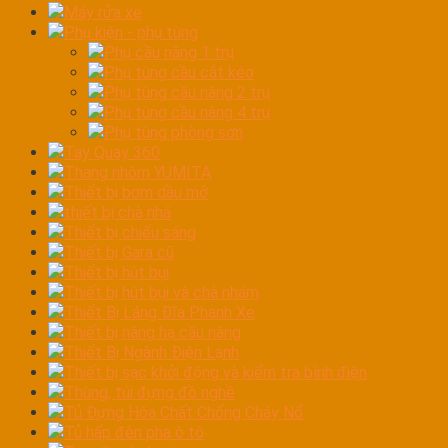
Máy rửa xe
Phụ kiện - phụ tùng
Phụ cầu nâng 1 trụ
Phụ tùng cầu cắt kéo
Phụ tùng cầu nâng 2 trụ
Phụ tùng cầu nâng 4 trụ
Phụ tùng phòng sơn
Tay Quay 360
Thang nhôm YUMITA
Thiết bị bơm dầu mỡ
thiết bị chà nhá
Thiết bị chiếu sáng
Thiết bị Gara cũ
Thiết bị hút bụi
Thiết bị hút bụi và chà nhám
Thiết Bị Láng Đĩa Phanh Xe
Thiết bị nâng hạ cầu nâng
Thiết Bị Ngành Điện Lạnh
Thiết bị sạc khởi động và kiểm tra bình điện
Thùng, túi đựng đồ nghề
Tủ Đựng Hóa Chất Chống Cháy Nổ
Tủ hấp đèn pha ô tô