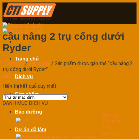
Skip
to
content
cầu nâng 2 trụ cổng dưới
Ryder
Trang chủ
Trang chủ
/
Sản phẩm
/
Sản phẩm được gắn thẻ “cầu nâng 2
trụ cổng dưới Ryder”
Lọc
Dịch vụ
Hiển thị kết quả duy nhất
Sản phẩm
DANH MỤC DỊCH VỤ
Bảo dưỡng
Dịch vụ
cầu nâng
1 trụ
Dự án đã làm
Dịch vụ