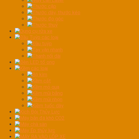
Máy cân Laser
Thước cặp
Thước dây, thước kéo
Thước đo góc
Thước thuỷ
Dụng cụ rửa xe
Đầu Tuýp các loại
Đầu tuýp
Tay vặn nhanh
Thanh nối dài
Đèn LED tổ ong
Kềm các loại
Bộ kìm
Kềm cắt
Kềm mỏ quạ
Kềm mũi bằng
Kềm mũi nhọn
Kiềm tuốc dây
Kích Đội Thủy Lực
Máy bắn đá khô CO2
Máy chà sàn
Máy Ép thủy lực
MÁY RA VÀO LỐP XE