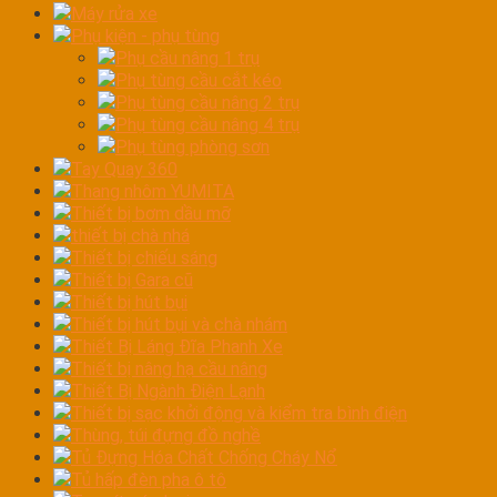
Máy rửa xe
Phụ kiện - phụ tùng
Phụ cầu nâng 1 trụ
Phụ tùng cầu cắt kéo
Phụ tùng cầu nâng 2 trụ
Phụ tùng cầu nâng 4 trụ
Phụ tùng phòng sơn
Tay Quay 360
Thang nhôm YUMITA
Thiết bị bơm dầu mỡ
thiết bị chà nhá
Thiết bị chiếu sáng
Thiết bị Gara cũ
Thiết bị hút bụi
Thiết bị hút bụi và chà nhám
Thiết Bị Láng Đĩa Phanh Xe
Thiết bị nâng hạ cầu nâng
Thiết Bị Ngành Điện Lạnh
Thiết bị sạc khởi động và kiểm tra bình điện
Thùng, túi đựng đồ nghề
Tủ Đựng Hóa Chất Chống Cháy Nổ
Tủ hấp đèn pha ô tô