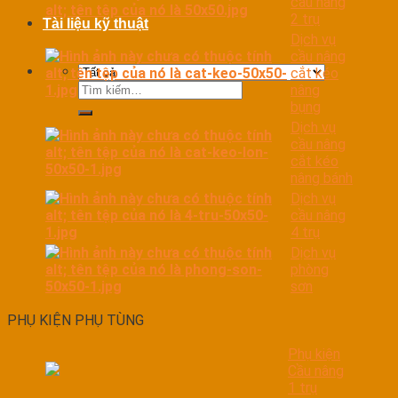
cầu nâng
2 trụ
Tài liệu kỹ thuật
Dịch vụ
cầu nâng
cắt kéo
Tìm
nâng
kiếm:
bụng
Dịch vụ
cầu nâng
cắt kéo
nâng bánh
Dịch vụ
cầu nâng
4 trụ
Dịch vụ
phòng
sơn
PHỤ KIỆN PHỤ TÙNG
Phụ kiện
Cầu nâng
1 trụ