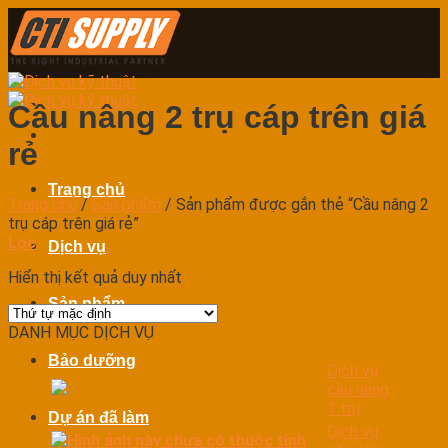
Skip
to
content
Cầu nâng 2 trụ cáp trên giá
rẻ
Trang chủ
Trang chủ
/
Sản phẩm
/
Sản phẩm được gắn thẻ “Cầu nâng 2
trụ cáp trên giá rẻ”
Lọc
Dịch vụ
Hiển thị kết quả duy nhất
Sản phẩm
DANH MỤC DỊCH VỤ
Bảo dưỡng
Dịch vụ
cầu nâng
1 trụ
Dự án đã làm
Dịch vụ