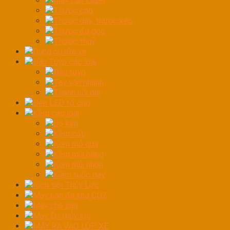
Máy cân Laser
Thước cặp
Thước dây, thước kéo
Thước đo góc
Thước thuỷ
Dụng cụ rửa xe
Đầu Tuýp các loại
Đầu tuýp
Tay vặn nhanh
Thanh nối dài
Đèn LED tổ ong
Kềm các loại
Bộ kìm
Kềm cắt
Kềm mỏ quạ
Kềm mũi bằng
Kềm mũi nhọn
Kiềm tuốc dây
Kích Đội Thủy Lực
Máy bắn đá khô CO2
Máy chà sàn
Máy Ép thủy lực
MÁY RA VÀO LỐP XE