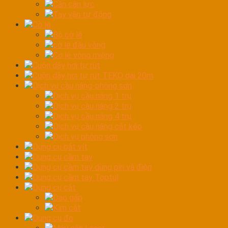
Cần cân lực
Tay vặn tự động
Cờ lê
Bộ cờ lê
cờ lê đầu vòng
Cờ lê vòng miệng
Cuộn dây hơi tự rút
Cuộn dây hơi tự rút TEKO dài 20m
Dịch vụ cầu nâng-phòng sơn
Dịch vụ cầu nâng 1 trụ
Dịch vụ cầu nâng 2 trụ
Dịch vụ cầu nâng 4 trụ
Dịch vụ cầu nâng cắt kéo
Dịch vụ phòng sơn
Dụng cụ bắt vít
Dụng cụ cầm tay
Dụng cụ cầm tay dùng pin và điện
Dụng cụ cầm tay Toptul
Dụng cụ cắt
Dao gấp
Kìm cắt
Dụng cụ đo