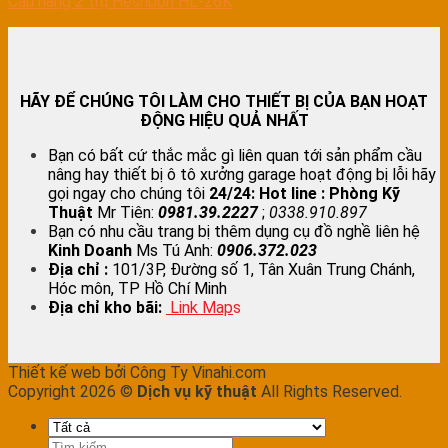
Cầu nâng 2 trụ Heshbon HL-26K
HÃY ĐỂ CHÚNG TÔI LÀM CHO THIẾT BỊ CỦA BẠN HOẠT
ĐỘNG HIỆU QUẢ NHẤT
Bạn có bất cứ thắc mắc gì liên quan tới sản phẩm cầu
nâng hay thiết bị ô tô xưởng garage hoạt động bị lỗi hãy
gọi ngay cho chúng tôi
24/24:
Hot line : Phòng Kỹ
Thuật
Mr Tiên:
0981.39.2227
;
0338.910.897
Bạn có nhu cầu trang bị thêm dụng cụ đồ nghề liên hệ
Kinh Doanh
Ms Tú Anh:
0906.372.023
Địa chỉ :
101/3P, Đường số 1, Tân Xuân Trung Chánh,
Hóc môn, TP Hồ Chí Minh
Địa chỉ kho bãi:
Link Map
s
Thiết kế web bởi Công Ty Vinahi.com
Copyright 2026 ©
Dịch vụ kỹ thuật
All Rights Reserved.
Tìm