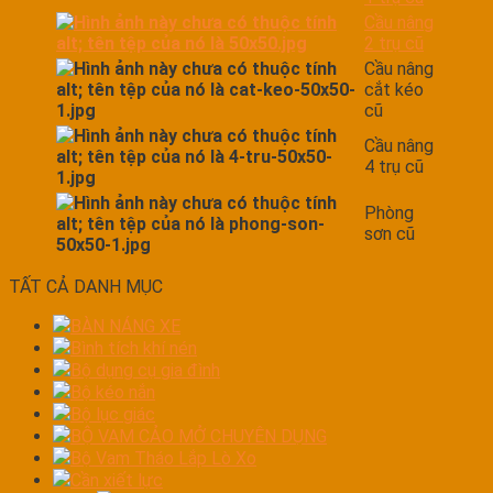
Cầu nâng
2 trụ cũ
Cầu nâng
cắt kéo
cũ
Cầu nâng
4 trụ cũ
Phòng
sơn cũ
TẤT CẢ DANH MỤC
BÀN NÁNG XE
Bình tích khí nén
Bộ dụng cụ gia đình
Bộ kéo nắn
Bộ lục giác
BỘ VAM CẢO MỞ CHUYÊN DỤNG
Bộ Vam Tháo Lắp Lò Xo
Cần xiết lực