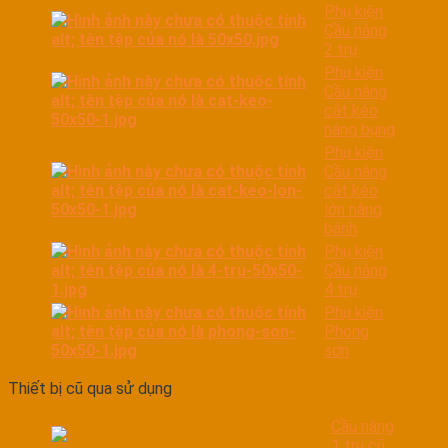
Phụ kiện
Cầu nâng
2 trụ
Phụ kiện
Cầu nâng
cắt kéo
nâng bụng
Phụ kiện
Cầu nâng
cắt kéo
lớn nâng
bánh
Phụ kiện
Cầu nâng
4 trụ
Phụ kiện
Phòng
sơn
Thiết bị cũ qua sử dụng
Cầu nâng
1 trụ cũ