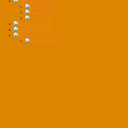
Tua vít các loại
Bộ tua vít
Tua vít bake
Tua vít dẹp
Xe Đẩy Dụng Cụ
Xe Nằm Sửa Xe
YDụng cụ các loại
Máy khoan Pin