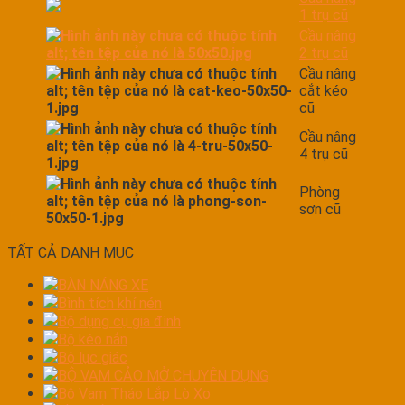
1 trụ cũ
Cầu nâng
2 trụ cũ
Cầu nâng
cắt kéo
cũ
Cầu nâng
4 trụ cũ
Phòng
sơn cũ
TẤT CẢ DANH MỤC
BÀN NÁNG XE
Bình tích khí nén
Bộ dụng cụ gia đình
Bộ kéo nắn
Bộ lục giác
BỘ VAM CẢO MỞ CHUYÊN DỤNG
Bộ Vam Tháo Lắp Lò Xo