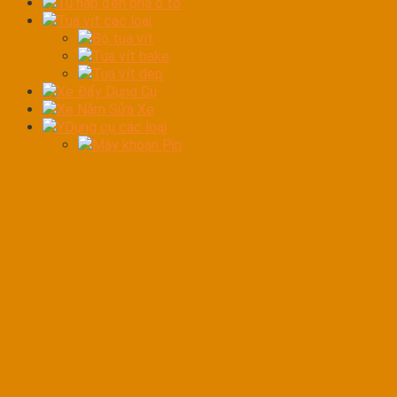
Tủ hấp đèn pha ô tô
Tua vít các loại
Bộ tua vít
Tua vít bake
Tua vít dẹp
Xe Đẩy Dụng Cụ
Xe Nằm Sửa Xe
YDụng cụ các loại
Máy khoan Pin