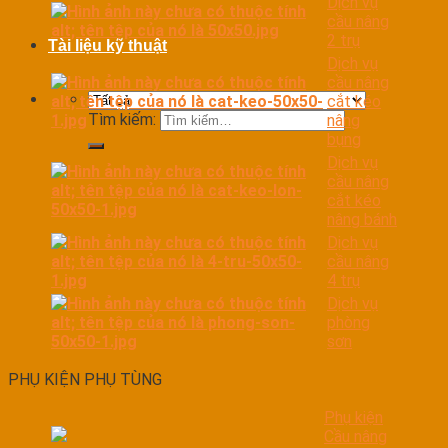
Dịch vụ
cầu nâng
2 trụ
Tài liệu kỹ thuật
Dịch vụ
cầu nâng
cắt kéo
Tìm kiếm:
nâng
bụng
Dịch vụ
cầu nâng
cắt kéo
nâng bánh
Dịch vụ
cầu nâng
4 trụ
Dịch vụ
phòng
sơn
PHỤ KIỆN PHỤ TÙNG
Phụ kiện
Cầu nâng