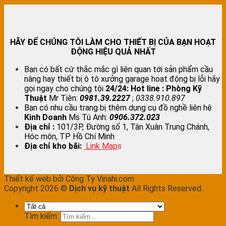
HÃY ĐỂ CHÚNG TÔI LÀM CHO THIẾT BỊ CỦA BẠN HOẠT
ĐỘNG HIỆU QUẢ NHẤT
Bạn có bất cứ thắc mắc gì liên quan tới sản phẩm cầu
nâng hay thiết bị ô tô xưởng garage hoạt động bị lỗi hãy
gọi ngay cho chúng tôi
24/24:
Hot line : Phòng Kỹ
Thuật
Mr Tiên:
0981.39.2227
;
0338.910.897
Bạn có nhu cầu trang bị thêm dụng cụ đồ nghề liên hệ
Kinh Doanh
Ms Tú Anh:
0906.372.023
Địa chỉ :
101/3P, Đường số 1, Tân Xuân Trung Chánh,
Hóc môn, TP Hồ Chí Minh
Địa chỉ kho bãi:
Link Map
s
Thiết kế web bởi Công Ty Vinahi.com
Copyright 2026 ©
Dịch vụ kỹ thuật
All Rights Reserved.
Tìm kiếm: