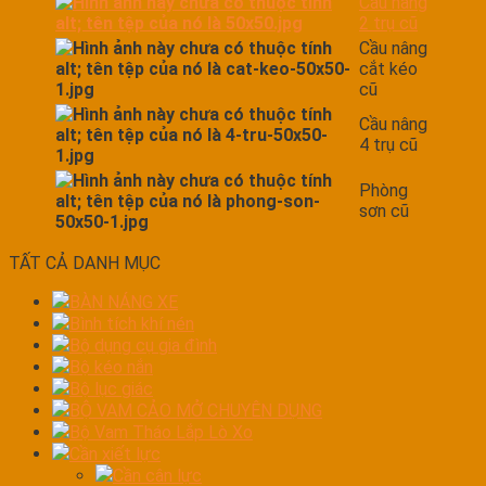
Cầu nâng
2 trụ cũ
Cầu nâng
cắt kéo
cũ
Cầu nâng
4 trụ cũ
Phòng
sơn cũ
TẤT CẢ DANH MỤC
BÀN NÁNG XE
Bình tích khí nén
Bộ dụng cụ gia đình
Bộ kéo nắn
Bộ lục giác
BỘ VAM CẢO MỞ CHUYÊN DỤNG
Bộ Vam Tháo Lắp Lò Xo
Cần xiết lực
Cần cân lực