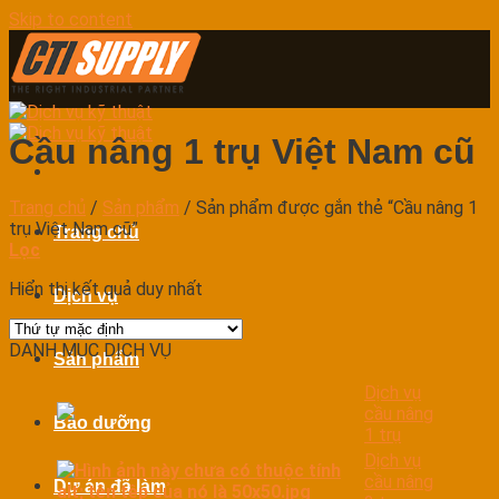
Skip to content
Cầu nâng 1 trụ Việt Nam cũ
Trang chủ
/
Sản phẩm
/
Sản phẩm được gắn thẻ “Cầu nâng 1
trụ Việt Nam cũ”
Trang chủ
Lọc
Hiển thị kết quả duy nhất
Dịch vụ
DANH MỤC DỊCH VỤ
Sản phẩm
Dịch vụ
cầu nâng
Bảo dưỡng
1 trụ
Dịch vụ
cầu nâng
Dự án đã làm