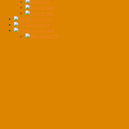
Bộ tua vít
Tua vít bake
Tua vít dẹp
Xe Đẩy Dụng Cụ
Xe Nằm Sửa Xe
YDụng cụ các loại
Máy khoan Pin