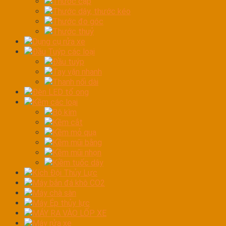
Thước cặp
Thước dây, thước kéo
Thước đo góc
Thước thuỷ
Dụng cụ rửa xe
Đầu Tuýp các loại
Đầu tuýp
Tay vặn nhanh
Thanh nối dài
Đèn LED tổ ong
Kềm các loại
Bộ kìm
Kềm cắt
Kềm mỏ quạ
Kềm mũi bằng
Kềm mũi nhọn
Kiềm tuốc dây
Kích Đội Thủy Lực
Máy bắn đá khô CO2
Máy chà sàn
Máy Ép thủy lực
MÁY RA VÀO LỐP XE
Máy rửa xe