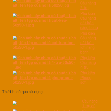
Cầu nâng
2 trụ
Phụ kiện
Cầu nâng
cắt kéo
nâng bụng
Phụ kiện
Cầu nâng
cắt kéo
lớn nâng
bánh
Phụ kiện
Cầu nâng
4 trụ
Phụ kiện
Phòng
sơn
Thiết bị cũ qua sử dụng
Cầu nâng
1 trụ cũ