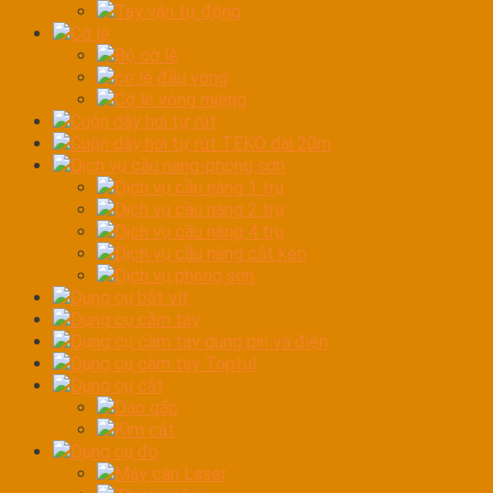
Tay vặn tự động
Cờ lê
Bộ cờ lê
cờ lê đầu vòng
Cờ lê vòng miệng
Cuộn dây hơi tự rút
Cuộn dây hơi tự rút TEKO dài 20m
Dịch vụ cầu nâng-phòng sơn
Dịch vụ cầu nâng 1 trụ
Dịch vụ cầu nâng 2 trụ
Dịch vụ cầu nâng 4 trụ
Dịch vụ cầu nâng cắt kéo
Dịch vụ phòng sơn
Dụng cụ bắt vít
Dụng cụ cầm tay
Dụng cụ cầm tay dùng pin và điện
Dụng cụ cầm tay Toptul
Dụng cụ cắt
Dao gấp
Kìm cắt
Dụng cụ đo
Máy cân Laser