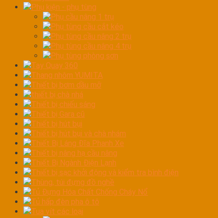
Phụ kiện - phụ tùng
Phụ cầu nâng 1 trụ
Phụ tùng cầu cắt kéo
Phụ tùng cầu nâng 2 trụ
Phụ tùng cầu nâng 4 trụ
Phụ tùng phòng sơn
Tay Quay 360
Thang nhôm YUMITA
Thiết bị bơm dầu mỡ
thiết bị chà nhá
Thiết bị chiếu sáng
Thiết bị Gara cũ
Thiết bị hút bụi
Thiết bị hút bụi và chà nhám
Thiết Bị Láng Đĩa Phanh Xe
Thiết bị nâng hạ cầu nâng
Thiết Bị Ngành Điện Lạnh
Thiết bị sạc khởi động và kiểm tra bình điện
Thùng, túi đựng đồ nghề
Tủ Đựng Hóa Chất Chống Cháy Nổ
Tủ hấp đèn pha ô tô
Tua vít các loại