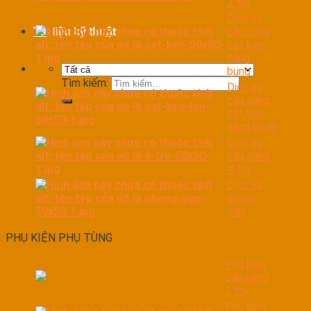
2 trụ
Dịch vụ
cầu nâng
Tài liệu kỹ thuật
cắt kéo
nâng
bụng
Tìm kiếm:
Dịch vụ
cầu nâng
cắt kéo
nâng bánh
Dịch vụ
cầu nâng
4 trụ
Dịch vụ
phòng
sơn
PHỤ KIỆN PHỤ TÙNG
Phụ kiện
Cầu nâng
1 trụ
Phụ kiện