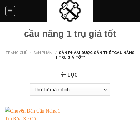
Skip
to
content
cầu nâng 1 trụ giá tốt
TRANG CHỦ
/
SẢN PHẨM
/
SẢN PHẨM ĐƯỢC GẮN THẺ “CẦU NÂNG
1 TRỤ GIÁ TỐT”
LỌC