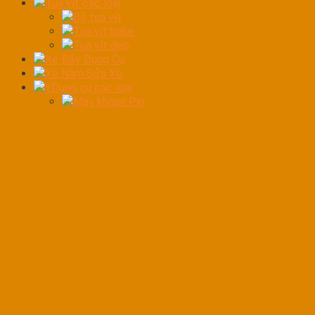
Tua vít các loại
Bộ tua vít
Tua vít bake
Tua vít dẹp
Xe Đẩy Dụng Cụ
Xe Nằm Sửa Xe
YDụng cụ các loại
Máy khoan Pin