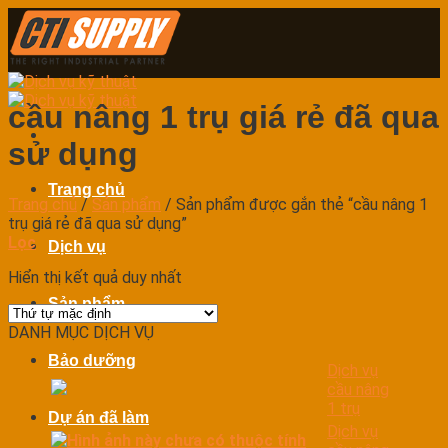
Skip
to
content
cầu nâng 1 trụ giá rẻ đã qua
sử dụng
Trang chủ
Trang chủ
/
Sản phẩm
/
Sản phẩm được gắn thẻ “cầu nâng 1
trụ giá rẻ đã qua sử dụng”
Lọc
Dịch vụ
Hiển thị kết quả duy nhất
Sản phẩm
DANH MỤC DỊCH VỤ
Bảo dưỡng
Dịch vụ
cầu nâng
1 trụ
Dự án đã làm
Dịch vụ