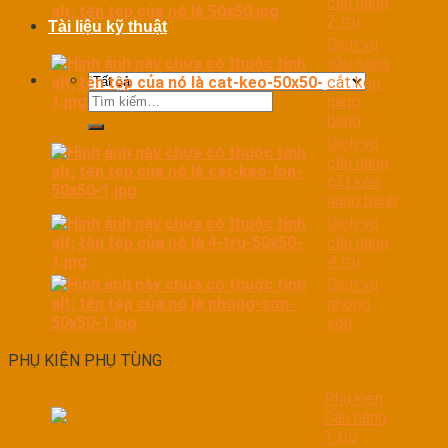
cầu nâng
2 trụ
Tài liệu kỹ thuật
Dịch vụ
cầu nâng
cắt kéo
Tìm
nâng
kiếm:
bụng
Dịch vụ
cầu nâng
cắt kéo
nâng bánh
Dịch vụ
cầu nâng
4 trụ
Dịch vụ
phòng
sơn
PHỤ KIỆN PHỤ TÙNG
Phụ kiện
Cầu nâng
1 trụ