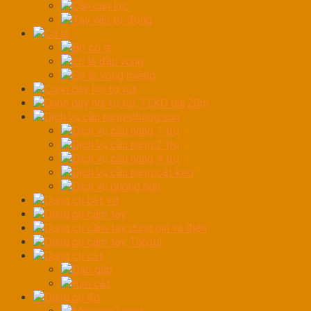
Cần cân lực
Tay vặn tự động
Cờ lê
Bộ cờ lê
cờ lê đầu vòng
Cờ lê vòng miệng
Cuộn dây hơi tự rút
Cuộn dây hơi tự rút TEKO dài 20m
Dịch vụ cầu nâng-phòng sơn
Dịch vụ cầu nâng 1 trụ
Dịch vụ cầu nâng 2 trụ
Dịch vụ cầu nâng 4 trụ
Dịch vụ cầu nâng cắt kéo
Dịch vụ phòng sơn
Dụng cụ bắt vít
Dụng cụ cầm tay
Dụng cụ cầm tay dùng pin và điện
Dụng cụ cầm tay Toptul
Dụng cụ cắt
Dao gấp
Kìm cắt
Dụng cụ đo