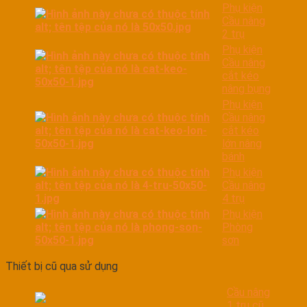
Phụ kiện
Cầu nâng
2 trụ
Phụ kiện
Cầu nâng
cắt kéo
nâng bụng
Phụ kiện
Cầu nâng
cắt kéo
lớn nâng
bánh
Phụ kiện
Cầu nâng
4 trụ
Phụ kiện
Phòng
sơn
Thiết bị cũ qua sử dụng
Cầu nâng
1 trụ cũ