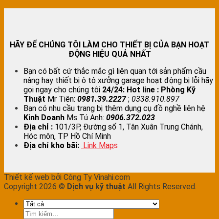
HÃY ĐỂ CHÚNG TÔI LÀM CHO THIẾT BỊ CỦA BẠN HOẠT
ĐỘNG HIỆU QUẢ NHẤT
Bạn có bất cứ thắc mắc gì liên quan tới sản phẩm cầu
nâng hay thiết bị ô tô xưởng garage hoạt động bị lỗi hãy
gọi ngay cho chúng tôi
24/24:
Hot line : Phòng Kỹ
Thuật
Mr Tiên:
0981.39.2227
;
0338.910.897
Bạn có nhu cầu trang bị thêm dụng cụ đồ nghề liên hệ
Kinh Doanh
Ms Tú Anh:
0906.372.023
Địa chỉ :
101/3P, Đường số 1, Tân Xuân Trung Chánh,
Hóc môn, TP Hồ Chí Minh
Địa chỉ kho bãi:
Link Map
s
Thiết kế web bởi Công Ty Vinahi.com
Copyright 2026 ©
Dịch vụ kỹ thuật
All Rights Reserved.
Tìm