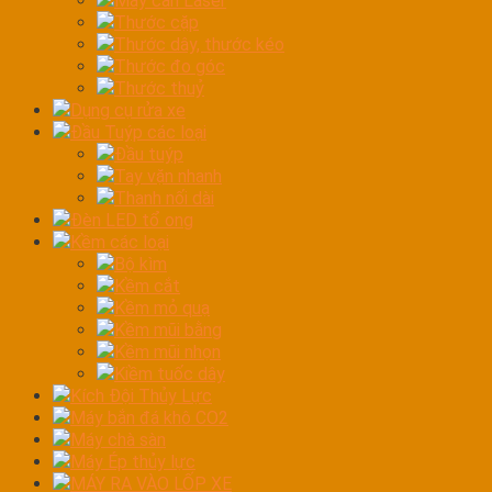
Máy cân Laser
Thước cặp
Thước dây, thước kéo
Thước đo góc
Thước thuỷ
Dụng cụ rửa xe
Đầu Tuýp các loại
Đầu tuýp
Tay vặn nhanh
Thanh nối dài
Đèn LED tổ ong
Kềm các loại
Bộ kìm
Kềm cắt
Kềm mỏ quạ
Kềm mũi bằng
Kềm mũi nhọn
Kiềm tuốc dây
Kích Đội Thủy Lực
Máy bắn đá khô CO2
Máy chà sàn
Máy Ép thủy lực
MÁY RA VÀO LỐP XE