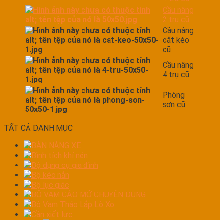
Cầu nâng
2 trụ cũ
Cầu nâng
cắt kéo
cũ
Cầu nâng
4 trụ cũ
Phòng
sơn cũ
TẤT CẢ DANH MỤC
BÀN NÁNG XE
Bình tích khí nén
Bộ dụng cụ gia đình
Bộ kéo nắn
Bộ lục giác
BỘ VAM CẢO MỞ CHUYÊN DỤNG
Bộ Vam Tháo Lắp Lò Xo
Cần xiết lực