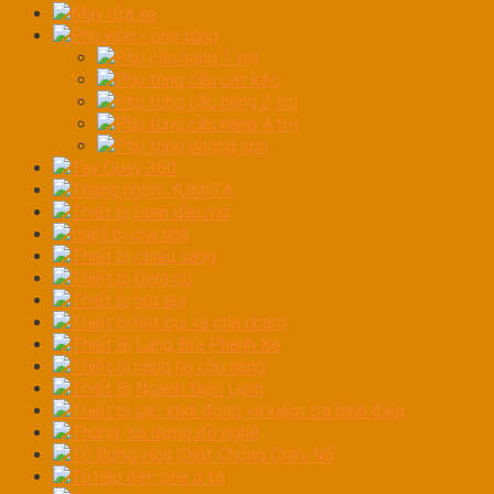
Máy rửa xe
Phụ kiện - phụ tùng
Phụ cầu nâng 1 trụ
Phụ tùng cầu cắt kéo
Phụ tùng cầu nâng 2 trụ
Phụ tùng cầu nâng 4 trụ
Phụ tùng phòng sơn
Tay Quay 360
Thang nhôm YUMITA
Thiết bị bơm dầu mỡ
thiết bị chà nhá
Thiết bị chiếu sáng
Thiết bị Gara cũ
Thiết bị hút bụi
Thiết bị hút bụi và chà nhám
Thiết Bị Láng Đĩa Phanh Xe
Thiết bị nâng hạ cầu nâng
Thiết Bị Ngành Điện Lạnh
Thiết bị sạc khởi động và kiểm tra bình điện
Thùng, túi đựng đồ nghề
Tủ Đựng Hóa Chất Chống Cháy Nổ
Tủ hấp đèn pha ô tô