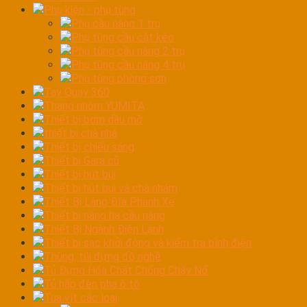
Phụ kiện - phụ tùng
Phụ cầu nâng 1 trụ
Phụ tùng cầu cắt kéo
Phụ tùng cầu nâng 2 trụ
Phụ tùng cầu nâng 4 trụ
Phụ tùng phòng sơn
Tay Quay 360
Thang nhôm YUMITA
Thiết bị bơm dầu mỡ
thiết bị chà nhá
Thiết bị chiếu sáng
Thiết bị Gara cũ
Thiết bị hút bụi
Thiết bị hút bụi và chà nhám
Thiết Bị Láng Đĩa Phanh Xe
Thiết bị nâng hạ cầu nâng
Thiết Bị Ngành Điện Lạnh
Thiết bị sạc khởi động và kiểm tra bình điện
Thùng, túi đựng đồ nghề
Tủ Đựng Hóa Chất Chống Cháy Nổ
Tủ hấp đèn pha ô tô
Tua vít các loại