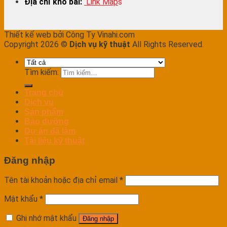
Địa chỉ kho bãi:
Link Map
s
Thiết kế web bởi Công Ty Vinahi.com
Copyright 2026 ©
Dịch vụ kỹ thuật
All Rights Reserved.
Tìm kiếm:
Trang chủ
Dịch vụ
Sản phẩm
Bảo dưỡng
Dự án đã làm
Tài liệu kỹ thuật
Đăng nhập
Tên tài khoản hoặc địa chỉ email
*
Mật khẩu
*
Ghi nhớ mật khẩu
Đăng nhập