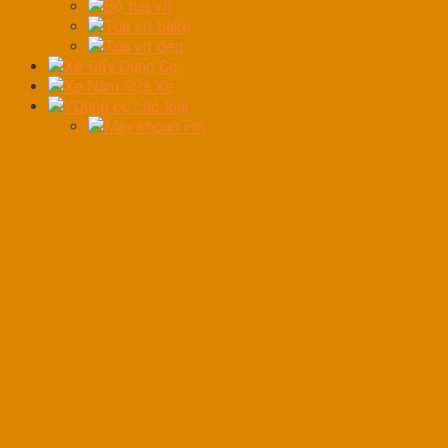
Bộ tua vít
Tua vít bake
Tua vít dẹp
Xe Đẩy Dụng Cụ
Xe Nằm Sửa Xe
YDụng cụ các loại
Máy khoan Pin