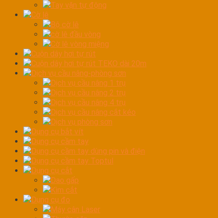
Tay vặn tự động
Cờ lê
Bộ cờ lê
cờ lê đầu vòng
Cờ lê vòng miệng
Cuộn dây hơi tự rút
Cuộn dây hơi tự rút TEKO dài 20m
Dịch vụ cầu nâng-phòng sơn
Dịch vụ cầu nâng 1 trụ
Dịch vụ cầu nâng 2 trụ
Dịch vụ cầu nâng 4 trụ
Dịch vụ cầu nâng cắt kéo
Dịch vụ phòng sơn
Dụng cụ bắt vít
Dụng cụ cầm tay
Dụng cụ cầm tay dùng pin và điện
Dụng cụ cầm tay Toptul
Dụng cụ cắt
Dao gấp
Kìm cắt
Dụng cụ đo
Máy cân Laser