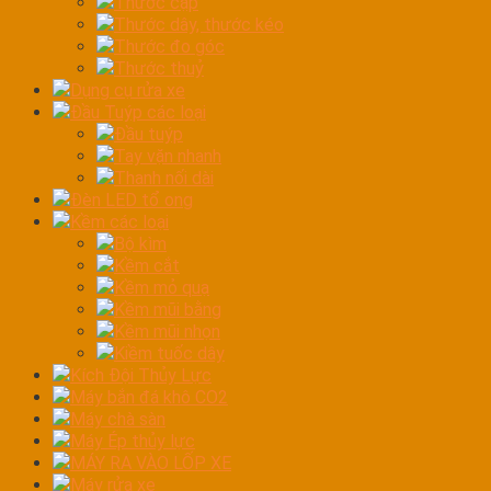
Thước cặp
Thước dây, thước kéo
Thước đo góc
Thước thuỷ
Dụng cụ rửa xe
Đầu Tuýp các loại
Đầu tuýp
Tay vặn nhanh
Thanh nối dài
Đèn LED tổ ong
Kềm các loại
Bộ kìm
Kềm cắt
Kềm mỏ quạ
Kềm mũi bằng
Kềm mũi nhọn
Kiềm tuốc dây
Kích Đội Thủy Lực
Máy bắn đá khô CO2
Máy chà sàn
Máy Ép thủy lực
MÁY RA VÀO LỐP XE
Máy rửa xe