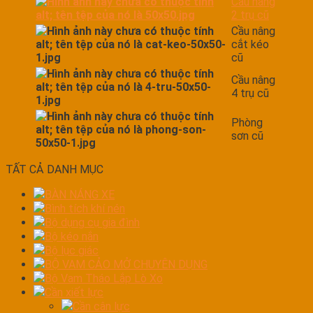
Cầu nâng
2 trụ cũ
Cầu nâng
cắt kéo
cũ
Cầu nâng
4 trụ cũ
Phòng
sơn cũ
TẤT CẢ DANH MỤC
BÀN NÁNG XE
Bình tích khí nén
Bộ dụng cụ gia đình
Bộ kéo nắn
Bộ lục giác
BỘ VAM CẢO MỞ CHUYÊN DỤNG
Bộ Vam Tháo Lắp Lò Xo
Cần xiết lực
Cần cân lực