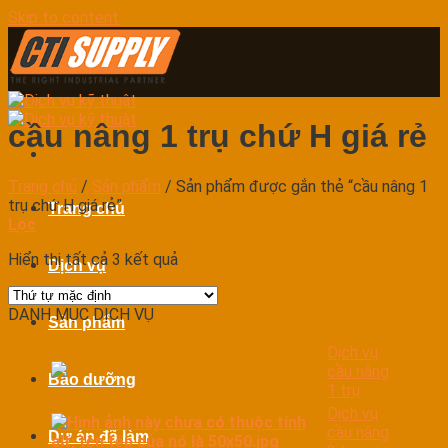
Skip to content
cầu nâng 1 trụ chứ H giá rẻ
Trang chủ
/
Sản phẩm
/
Sản phẩm được gắn thẻ “cầu nâng 1
trụ chứ H giá rẻ”
Trang chủ
Lọc
Hiển thị tất cả 3 kết quả
Dịch vụ
DANH MỤC DỊCH VỤ
Sản phẩm
Dịch vụ
cầu nâng
Bảo dưỡng
1 trụ
Dịch vụ
cầu nâng
Dự án đã làm