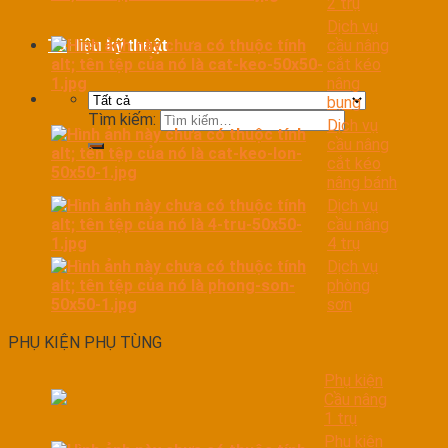
2 trụ
Dịch vụ
cầu nâng
Tài liệu kỹ thuật
cắt kéo
nâng
bụng
Tìm kiếm:
Dịch vụ
cầu nâng
cắt kéo
nâng bánh
Dịch vụ
cầu nâng
4 trụ
Dịch vụ
phòng
sơn
PHỤ KIỆN PHỤ TÙNG
Phụ kiện
Cầu nâng
1 trụ
Phụ kiện