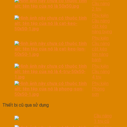
Cầu nâng
2 trụ
Phụ kiện
Cầu nâng
cắt kéo
nâng bụng
Phụ kiện
Cầu nâng
cắt kéo
lớn nâng
bánh
Phụ kiện
Cầu nâng
4 trụ
Phụ kiện
Phòng
sơn
Thiết bị cũ qua sử dụng
Cầu nâng
1 trụ cũ