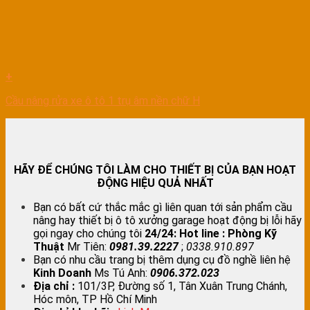
+
Cầu nâng rửa xe ô tô 1 trụ âm nền chữ H
HÃY ĐỂ CHÚNG TÔI LÀM CHO THIẾT BỊ CỦA BẠN HOẠT
ĐỘNG HIỆU QUẢ NHẤT
Bạn có bất cứ thắc mắc gì liên quan tới sản phẩm cầu
nâng hay thiết bị ô tô xưởng garage hoạt động bị lỗi hãy
gọi ngay cho chúng tôi
24/24:
Hot line : Phòng Kỹ
Thuật
Mr Tiên:
0981.39.2227
;
0338.910.897
Bạn có nhu cầu trang bị thêm dụng cụ đồ nghề liên hệ
Kinh Doanh
Ms Tú Anh:
0906.372.023
Địa chỉ :
101/3P, Đường số 1, Tân Xuân Trung Chánh,
Hóc môn, TP Hồ Chí Minh