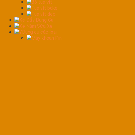
Bộ tua vít
Tua vít bake
Tua vít dẹp
Xe Đẩy Dụng Cụ
Xe Nằm Sửa Xe
YDụng cụ các loại
Máy khoan Pin