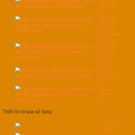
Cầu nâng
2 trụ
Phụ kiện
Cầu nâng
cắt kéo
nâng bụng
Phụ kiện
Cầu nâng
cắt kéo
lớn nâng
bánh
Phụ kiện
Cầu nâng
4 trụ
Phụ kiện
Phòng
sơn
Thiết bị cũ qua sử dụng
Cầu nâng
1 trụ cũ