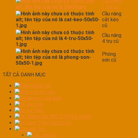
Cầu nâng
2 trụ cũ
Cầu nâng
cắt kéo
cũ
Cầu nâng
4 trụ cũ
Phòng
sơn cũ
TẤT CẢ DANH MỤC
BÀN NÁNG XE
Bình tích khí nén
Bộ dụng cụ gia đình
Bộ kéo nắn
Bộ lục giác
BỘ VAM CẢO MỞ CHUYÊN DỤNG
Bộ Vam Tháo Lắp Lò Xo
Cần xiết lực
Cần cân lực