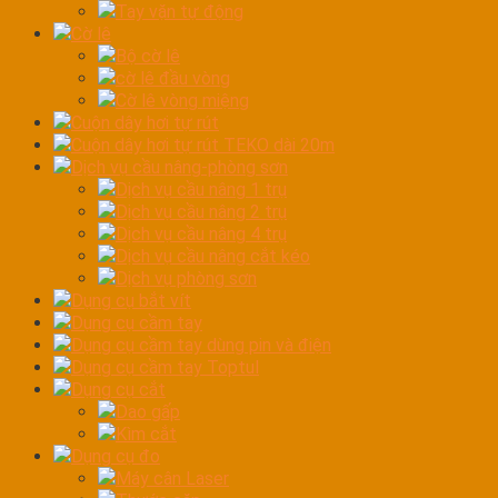
Tay vặn tự động
Cờ lê
Bộ cờ lê
cờ lê đầu vòng
Cờ lê vòng miệng
Cuộn dây hơi tự rút
Cuộn dây hơi tự rút TEKO dài 20m
Dịch vụ cầu nâng-phòng sơn
Dịch vụ cầu nâng 1 trụ
Dịch vụ cầu nâng 2 trụ
Dịch vụ cầu nâng 4 trụ
Dịch vụ cầu nâng cắt kéo
Dịch vụ phòng sơn
Dụng cụ bắt vít
Dụng cụ cầm tay
Dụng cụ cầm tay dùng pin và điện
Dụng cụ cầm tay Toptul
Dụng cụ cắt
Dao gấp
Kìm cắt
Dụng cụ đo
Máy cân Laser