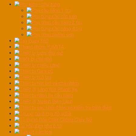
Phụ kiện - phụ tùng
Phụ cầu nâng 1 trụ
Phụ tùng cầu cắt kéo
Phụ tùng cầu nâng 2 trụ
Phụ tùng cầu nâng 4 trụ
Phụ tùng phòng sơn
Tay Quay 360
Thang nhôm YUMITA
Thiết bị bơm dầu mỡ
thiết bị chà nhá
Thiết bị chiếu sáng
Thiết bị Gara cũ
Thiết bị hút bụi
Thiết bị hút bụi và chà nhám
Thiết Bị Láng Đĩa Phanh Xe
Thiết bị nâng hạ cầu nâng
Thiết Bị Ngành Điện Lạnh
Thiết bị sạc khởi động và kiểm tra bình điện
Thùng, túi đựng đồ nghề
Tủ Đựng Hóa Chất Chống Cháy Nổ
Tủ hấp đèn pha ô tô
Tua vít các loại