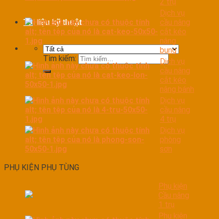
2 trụ
Dịch vụ
cầu nâng
Tài liệu kỹ thuật
cắt kéo
nâng
bụng
Tìm kiếm:
Dịch vụ
cầu nâng
cắt kéo
nâng bánh
Dịch vụ
cầu nâng
4 trụ
Dịch vụ
phòng
sơn
PHỤ KIỆN PHỤ TÙNG
Phụ kiện
Cầu nâng
1 trụ
Phụ kiện