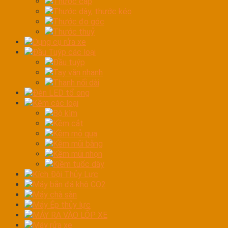
Thước cặp
Thước dây, thước kéo
Thước đo góc
Thước thuỷ
Dụng cụ rửa xe
Đầu Tuýp các loại
Đầu tuýp
Tay vặn nhanh
Thanh nối dài
Đèn LED tổ ong
Kềm các loại
Bộ kìm
Kềm cắt
Kềm mỏ quạ
Kềm mũi bằng
Kềm mũi nhọn
Kiềm tuốc dây
Kích Đội Thủy Lực
Máy bắn đá khô CO2
Máy chà sàn
Máy Ép thủy lực
MÁY RA VÀO LỐP XE
Máy rửa xe