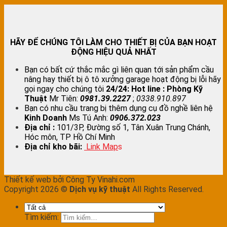
HÃY ĐỂ CHÚNG TÔI LÀM CHO THIẾT BỊ CỦA BẠN HOẠT
ĐỘNG HIỆU QUẢ NHẤT
Bạn có bất cứ thắc mắc gì liên quan tới sản phẩm cầu
nâng hay thiết bị ô tô xưởng garage hoạt động bị lỗi hãy
gọi ngay cho chúng tôi
24/24:
Hot line : Phòng Kỹ
Thuật
Mr Tiên:
0981.39.2227
;
0338.910.897
Bạn có nhu cầu trang bị thêm dụng cụ đồ nghề liên hệ
Kinh Doanh
Ms Tú Anh:
0906.372.023
Địa chỉ :
101/3P, Đường số 1, Tân Xuân Trung Chánh,
Hóc môn, TP Hồ Chí Minh
Địa chỉ kho bãi:
Link Map
s
Thiết kế web bởi Công Ty Vinahi.com
Copyright 2026 ©
Dịch vụ kỹ thuật
All Rights Reserved.
Tìm kiếm: