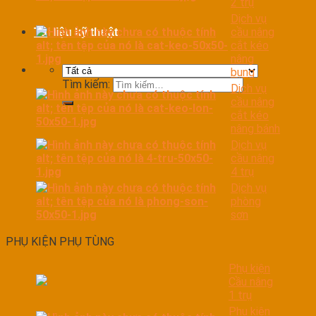
2 trụ
Dịch vụ
cầu nâng
Tài liệu kỹ thuật
cắt kéo
nâng
bụng
Tìm kiếm:
Dịch vụ
cầu nâng
cắt kéo
nâng bánh
Dịch vụ
cầu nâng
4 trụ
Dịch vụ
phòng
sơn
PHỤ KIỆN PHỤ TÙNG
Phụ kiện
Cầu nâng
1 trụ
Phụ kiện