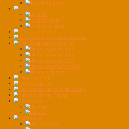
Tay vặn tự động
Cờ lê
Bộ cờ lê
cờ lê đầu vòng
Cờ lê vòng miệng
Cuộn dây hơi tự rút
Cuộn dây hơi tự rút TEKO dài 20m
Dịch vụ cầu nâng-phòng sơn
Dịch vụ cầu nâng 1 trụ
Dịch vụ cầu nâng 2 trụ
Dịch vụ cầu nâng 4 trụ
Dịch vụ cầu nâng cắt kéo
Dịch vụ phòng sơn
Dụng cụ bắt vít
Dụng cụ cầm tay
Dụng cụ cầm tay dùng pin và điện
Dụng cụ cầm tay Toptul
Dụng cụ cắt
Dao gấp
Kìm cắt
Dụng cụ đo
Máy cân Laser