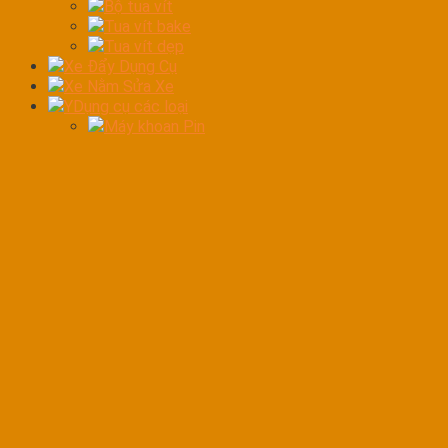
Bộ tua vít
Tua vít bake
Tua vít dẹp
Xe Đẩy Dụng Cụ
Xe Nằm Sửa Xe
YDụng cụ các loại
Máy khoan Pin