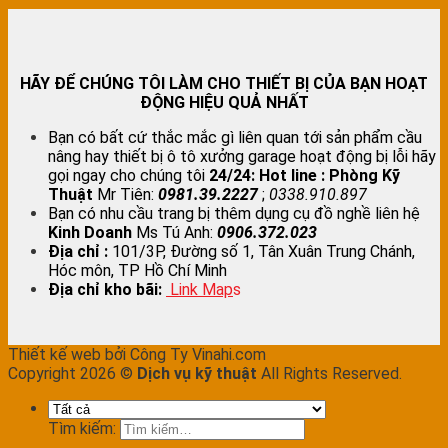
HÃY ĐỂ CHÚNG TÔI LÀM CHO THIẾT BỊ CỦA BẠN HOẠT
ĐỘNG HIỆU QUẢ NHẤT
Bạn có bất cứ thắc mắc gì liên quan tới sản phẩm cầu
nâng hay thiết bị ô tô xưởng garage hoạt động bị lỗi hãy
gọi ngay cho chúng tôi
24/24:
Hot line : Phòng Kỹ
Thuật
Mr Tiên:
0981.39.2227
;
0338.910.897
Bạn có nhu cầu trang bị thêm dụng cụ đồ nghề liên hệ
Kinh Doanh
Ms Tú Anh:
0906.372.023
Địa chỉ :
101/3P, Đường số 1, Tân Xuân Trung Chánh,
Hóc môn, TP Hồ Chí Minh
Địa chỉ kho bãi:
Link Map
s
Thiết kế web bởi Công Ty Vinahi.com
Copyright 2026 ©
Dịch vụ kỹ thuật
All Rights Reserved.
Tìm kiếm: