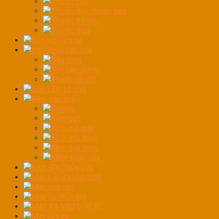
Thước cặp
Thước dây, thước kéo
Thước đo góc
Thước thuỷ
Dụng cụ rửa xe
Đầu Tuýp các loại
Đầu tuýp
Tay vặn nhanh
Thanh nối dài
Đèn LED tổ ong
Kềm các loại
Bộ kìm
Kềm cắt
Kềm mỏ quạ
Kềm mũi bằng
Kềm mũi nhọn
Kiềm tuốc dây
Kích Đội Thủy Lực
Máy bắn đá khô CO2
Máy chà sàn
Máy Ép thủy lực
MÁY RA VÀO LỐP XE
Máy rửa xe