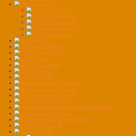
Phụ kiện - phụ tùng
Phụ cầu nâng 1 trụ
Phụ tùng cầu cắt kéo
Phụ tùng cầu nâng 2 trụ
Phụ tùng cầu nâng 4 trụ
Phụ tùng phòng sơn
Tay Quay 360
Thang nhôm YUMITA
Thiết bị bơm dầu mỡ
thiết bị chà nhá
Thiết bị chiếu sáng
Thiết bị Gara cũ
Thiết bị hút bụi
Thiết bị hút bụi và chà nhám
Thiết Bị Láng Đĩa Phanh Xe
Thiết bị nâng hạ cầu nâng
Thiết Bị Ngành Điện Lạnh
Thiết bị sạc khởi động và kiểm tra bình điện
Thùng, túi đựng đồ nghề
Tủ Đựng Hóa Chất Chống Cháy Nổ
Tủ hấp đèn pha ô tô
Tua vít các loại