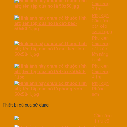
Cầu nâng
2 trụ
Phụ kiện
Cầu nâng
cắt kéo
nâng bụng
Phụ kiện
Cầu nâng
cắt kéo
lớn nâng
bánh
Phụ kiện
Cầu nâng
4 trụ
Phụ kiện
Phòng
sơn
Thiết bị cũ qua sử dụng
Cầu nâng
1 trụ cũ