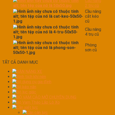
Cầu nâng
2 trụ cũ
Cầu nâng
cắt kéo
cũ
Cầu nâng
4 trụ cũ
Phòng
sơn cũ
TẤT CẢ DANH MỤC
BÀN NÁNG XE
Bình tích khí nén
Bộ dụng cụ gia đình
Bộ kéo nắn
Bộ lục giác
BỘ VAM CẢO MỞ CHUYÊN DỤNG
Bộ Vam Tháo Lắp Lò Xo
Cần xiết lực
Cần cân lực