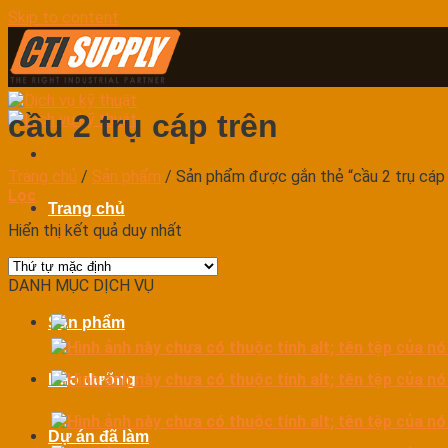
Skip to content
cầu 2 trụ cáp trên
Trang chủ
/
Sản phẩm
/
Sản phẩm được gắn thẻ “cầu 2 trụ cáp 
Lọc
Trang chủ
Hiển thị kết quả duy nhất
Dịch vụ
DANH MỤC DỊCH VỤ
Sản phẩm
Bảo dưỡng
Dự án đã làm