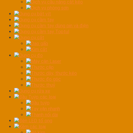
Dịch vụ cầu nâng cắt kéo
Dịch vụ phòng sơn
Dụng cụ bắt vít
Dụng cụ cầm tay
Dụng cụ cầm tay dùng pin và điện
Dụng cụ cầm tay Toptul
Dụng cụ cắt
Dao gấp
Kìm cắt
Dụng cụ đo
Máy cân Laser
Thước cặp
Thước dây, thước kéo
Thước đo góc
Thước thuỷ
Dụng cụ rửa xe
Đầu Tuýp các loại
Đầu tuýp
Tay vặn nhanh
Thanh nối dài
Đèn LED tổ ong
Kềm các loại
Bộ kìm