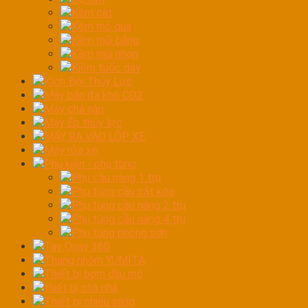
Kềm cắt
Kềm mỏ quạ
Kềm mũi bằng
Kềm mũi nhọn
Kiềm tuốc dây
Kích Đội Thủy Lực
Máy bắn đá khô CO2
Máy chà sàn
Máy Ép thủy lực
MÁY RA VÀO LỐP XE
Máy rửa xe
Phụ kiện - phụ tùng
Phụ cầu nâng 1 trụ
Phụ tùng cầu cắt kéo
Phụ tùng cầu nâng 2 trụ
Phụ tùng cầu nâng 4 trụ
Phụ tùng phòng sơn
Tay Quay 360
Thang nhôm YUMITA
Thiết bị bơm dầu mỡ
thiết bị chà nhá
Thiết bị chiếu sáng