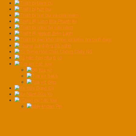
Thiết bị Gara cũ
Thiết bị hút bụi
Thiết bị hút bụi và chà nhám
Thiết Bị Láng Đĩa Phanh Xe
Thiết bị nâng hạ cầu nâng
Thiết Bị Ngành Điện Lạnh
Thiết bị sạc khởi động và kiểm tra bình điện
Thùng, túi đựng đồ nghề
Tủ Đựng Hóa Chất Chống Cháy Nổ
Tủ hấp đèn pha ô tô
Tua vít các loại
Bộ tua vít
Tua vít bake
Tua vít dẹp
Xe Đẩy Dụng Cụ
Xe Nằm Sửa Xe
YDụng cụ các loại
Máy khoan Pin