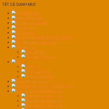
TẤT CẢ DANH MỤC
BÀN NÁNG XE
Bình tích khí nén
Bộ dụng cụ gia đình
Bộ kéo nắn
Bộ lục giác
BỘ VAM CẢO MỞ CHUYÊN DỤNG
Bộ Vam Tháo Lắp Lò Xo
Cần xiết lực
Cần cân lực
Tay vặn tự động
Cờ lê
Bộ cờ lê
cờ lê đầu vòng
Cờ lê vòng miệng
Cuộn dây hơi tự rút
Cuộn dây hơi tự rút TEKO dài 20m
Dịch vụ cầu nâng-phòng sơn
Dịch vụ cầu nâng 1 trụ
Dịch vụ cầu nâng 2 trụ
Dịch vụ cầu nâng 4 trụ