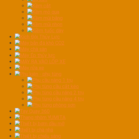
Kềm cắt
Kềm mỏ quạ
Kềm mũi bằng
Kềm mũi nhọn
Kiềm tuốc dây
Kích Đội Thủy Lực
Máy bắn đá khô CO2
Máy chà sàn
Máy Ép thủy lực
MÁY RA VÀO LỐP XE
Máy rửa xe
Phụ kiện - phụ tùng
Phụ cầu nâng 1 trụ
Phụ tùng cầu cắt kéo
Phụ tùng cầu nâng 2 trụ
Phụ tùng cầu nâng 4 trụ
Phụ tùng phòng sơn
Tay Quay 360
Thang nhôm YUMITA
Thiết bị bơm dầu mỡ
thiết bị chà nhá
Thiết bị chiếu sáng