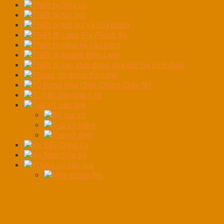
Thiết bị Gara cũ
Thiết bị hút bụi
Thiết bị hút bụi và chà nhám
Thiết Bị Láng Đĩa Phanh Xe
Thiết bị nâng hạ cầu nâng
Thiết Bị Ngành Điện Lạnh
Thiết bị sạc khởi động và kiểm tra bình điện
Thùng, túi đựng đồ nghề
Tủ Đựng Hóa Chất Chống Cháy Nổ
Tủ hấp đèn pha ô tô
Tua vít các loại
Bộ tua vít
Tua vít bake
Tua vít dẹp
Xe Đẩy Dụng Cụ
Xe Nằm Sửa Xe
YDụng cụ các loại
Máy khoan Pin