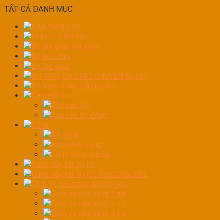
TẤT CẢ DANH MỤC
BÀN NÁNG XE
Bình tích khí nén
Bộ dụng cụ gia đình
Bộ kéo nắn
Bộ lục giác
BỘ VAM CẢO MỞ CHUYÊN DỤNG
Bộ Vam Tháo Lắp Lò Xo
Cần xiết lực
Cần cân lực
Tay vặn tự động
Cờ lê
Bộ cờ lê
cờ lê đầu vòng
Cờ lê vòng miệng
Cuộn dây hơi tự rút
Cuộn dây hơi tự rút TEKO dài 20m
Dịch vụ cầu nâng-phòng sơn
Dịch vụ cầu nâng 1 trụ
Dịch vụ cầu nâng 2 trụ
Dịch vụ cầu nâng 4 trụ