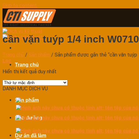
Skip to content
cần vặn tuýp 1/4 inch W0710
Trang chủ
/
Sản phẩm
/
Sản phẩm được gắn thẻ “cần vặn tuýp 
Lọc
Trang chủ
Hiển thị kết quả duy nhất
Dịch vụ
DANH MỤC DỊCH VỤ
Sản phẩm
Bảo dưỡng
Dự án đã làm