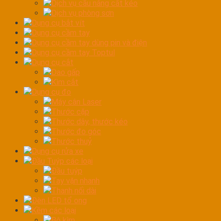
Dịch vụ cầu nâng cắt kéo
Dịch vụ phòng sơn
Dụng cụ bắt vít
Dụng cụ cầm tay
Dụng cụ cầm tay dùng pin và điện
Dụng cụ cầm tay Toptul
Dụng cụ cắt
Dao gấp
Kìm cắt
Dụng cụ đo
Máy cân Laser
Thước cặp
Thước dây, thước kéo
Thước đo góc
Thước thuỷ
Dụng cụ rửa xe
Đầu Tuýp các loại
Đầu tuýp
Tay vặn nhanh
Thanh nối dài
Đèn LED tổ ong
Kềm các loại
Bộ kìm