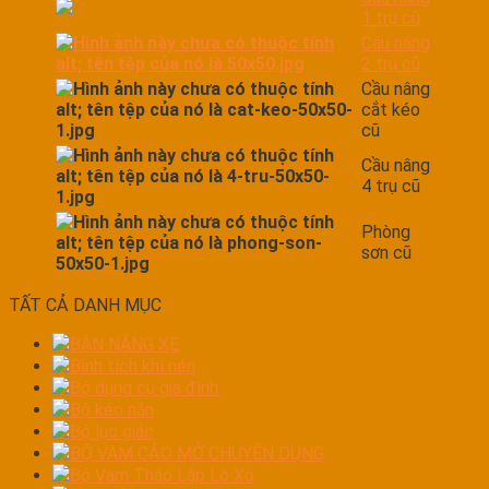
1 trụ cũ
Cầu nâng
2 trụ cũ
Cầu nâng
cắt kéo
cũ
Cầu nâng
4 trụ cũ
Phòng
sơn cũ
TẤT CẢ DANH MỤC
BÀN NÁNG XE
Bình tích khí nén
Bộ dụng cụ gia đình
Bộ kéo nắn
Bộ lục giác
BỘ VAM CẢO MỞ CHUYÊN DỤNG
Bộ Vam Tháo Lắp Lò Xo