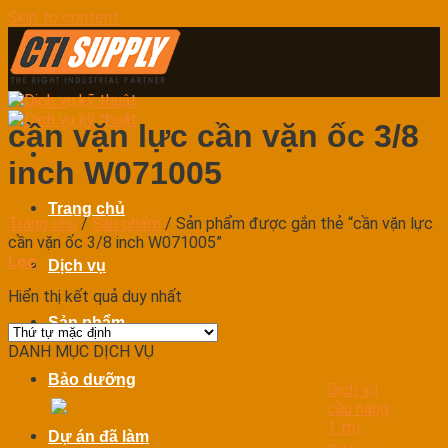
Skip to content
cần vặn lực cần vặn ốc 3/8
inch W071005
Trang chủ
Trang chủ
/
Sản phẩm
/
Sản phẩm được gắn thẻ “cần vặn lực
cần vặn ốc 3/8 inch W071005”
Lọc
Dịch vụ
Hiển thị kết quả duy nhất
Sản phẩm
DANH MỤC DỊCH VỤ
Bảo dưỡng
Dịch vụ
cầu nâng
1 trụ
Dự án đã làm