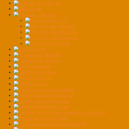
MÁY RA VÀO LỐP XE
Máy rửa xe
Phụ kiện - phụ tùng
Phụ cầu nâng 1 trụ
Phụ tùng cầu cắt kéo
Phụ tùng cầu nâng 2 trụ
Phụ tùng cầu nâng 4 trụ
Phụ tùng phòng sơn
Tay Quay 360
Thang nhôm YUMITA
Thiết bị bơm dầu mỡ
thiết bị chà nhá
Thiết bị chiếu sáng
Thiết bị Gara cũ
Thiết bị hút bụi
Thiết bị hút bụi và chà nhám
Thiết Bị Láng Đĩa Phanh Xe
Thiết bị nâng hạ cầu nâng
Thiết Bị Ngành Điện Lạnh
Thiết bị sạc khởi động và kiểm tra bình điện
Thùng, túi đựng đồ nghề
Tủ Đựng Hóa Chất Chống Cháy Nổ