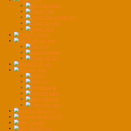
Máy cân Laser
Thước cặp
Thước dây, thước kéo
Thước đo góc
Thước thuỷ
Dụng cụ rửa xe
Đầu Tuýp các loại
Đầu tuýp
Tay vặn nhanh
Thanh nối dài
Đèn LED tổ ong
Kềm các loại
Bộ kìm
Kềm cắt
Kềm mỏ quạ
Kềm mũi bằng
Kềm mũi nhọn
Kiềm tuốc dây
Kích Đội Thủy Lực
Máy bắn đá khô CO2
Máy chà sàn
Máy Ép thủy lực