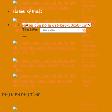
Dịch vụ
cầu nâng
2 trụ
Tài liệu kỹ thuật
Dịch vụ
cầu nâng
cắt kéo
Tìm kiếm:
nâng
bụng
Dịch vụ
cầu nâng
cắt kéo
nâng bánh
Dịch vụ
cầu nâng
4 trụ
Dịch vụ
phòng
sơn
PHỤ KIỆN PHỤ TÙNG
Phụ kiện
Cầu nâng