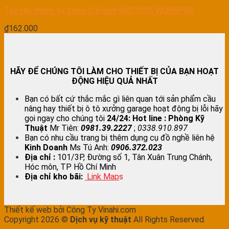
Tay vặn nhanh tự động 3/8 inch W071005 WORKPRO
₫
162.000
HÃY ĐỂ CHÚNG TÔI LÀM CHO THIẾT BỊ CỦA BẠN HOẠT
ĐỘNG HIỆU QUẢ NHẤT
Bạn có bất cứ thắc mắc gì liên quan tới sản phẩm cầu
nâng hay thiết bị ô tô xưởng garage hoạt động bị lỗi hãy
gọi ngay cho chúng tôi
24/24:
Hot line : Phòng Kỹ
Thuật
Mr Tiên:
0981.39.2227
;
0338.910.897
Bạn có nhu cầu trang bị thêm dụng cụ đồ nghề liên hệ
Kinh Doanh
Ms Tú Anh:
0906.372.023
Địa chỉ :
101/3P, Đường số 1, Tân Xuân Trung Chánh,
Hóc môn, TP Hồ Chí Minh
Địa chỉ kho bãi:
Link Map
s
Thiết kế web bởi Công Ty Vinahi.com
Copyright 2026 ©
Dịch vụ kỹ thuật
All Rights Reserved.