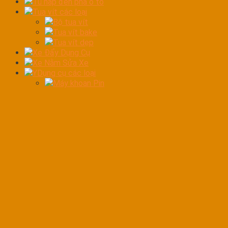
Tủ hấp đèn pha ô tô
Tua vít các loại
Bộ tua vít
Tua vít bake
Tua vít dẹp
Xe Đẩy Dụng Cụ
Xe Nằm Sửa Xe
YDụng cụ các loại
Máy khoan Pin