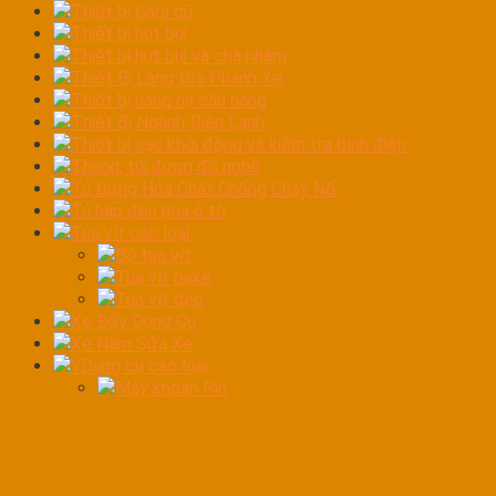
Thiết bị Gara cũ
Thiết bị hút bụi
Thiết bị hút bụi và chà nhám
Thiết Bị Láng Đĩa Phanh Xe
Thiết bị nâng hạ cầu nâng
Thiết Bị Ngành Điện Lạnh
Thiết bị sạc khởi động và kiểm tra bình điện
Thùng, túi đựng đồ nghề
Tủ Đựng Hóa Chất Chống Cháy Nổ
Tủ hấp đèn pha ô tô
Tua vít các loại
Bộ tua vít
Tua vít bake
Tua vít dẹp
Xe Đẩy Dụng Cụ
Xe Nằm Sửa Xe
YDụng cụ các loại
Máy khoan Pin