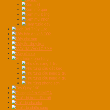
Kềm cắt
Kềm mỏ quạ
Kềm mũi bằng
Kềm mũi nhọn
Kiềm tuốc dây
Kích Đội Thủy Lực
Máy bắn đá khô CO2
Máy chà sàn
Máy Ép thủy lực
MÁY RA VÀO LỐP XE
Máy rửa xe
Phụ kiện - phụ tùng
Phụ cầu nâng 1 trụ
Phụ tùng cầu cắt kéo
Phụ tùng cầu nâng 2 trụ
Phụ tùng cầu nâng 4 trụ
Phụ tùng phòng sơn
Tay Quay 360
Thang nhôm YUMITA
Thiết bị bơm dầu mỡ
thiết bị chà nhá
Thiết bị chiếu sáng