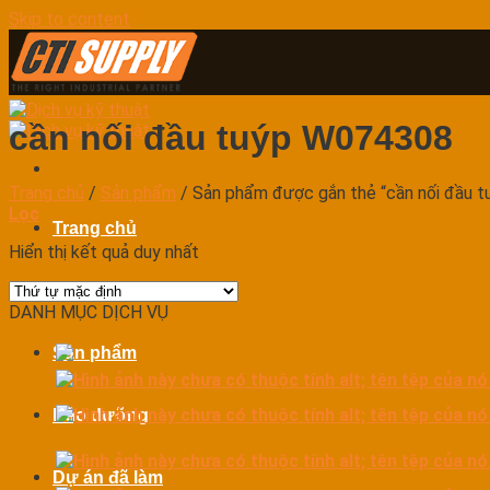
Skip to content
cần nối đầu tuýp W074308
Trang chủ
/
Sản phẩm
/
Sản phẩm được gắn thẻ “cần nối đầu 
Lọc
Trang chủ
Hiển thị kết quả duy nhất
Dịch vụ
DANH MỤC DỊCH VỤ
Sản phẩm
Bảo dưỡng
Dự án đã làm