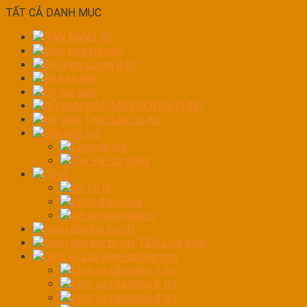
TẤT CẢ DANH MỤC
BÀN NÁNG XE
Bình tích khí nén
Bộ dụng cụ gia đình
Bộ kéo nắn
Bộ lục giác
BỘ VAM CẢO MỞ CHUYÊN DỤNG
Bộ Vam Tháo Lắp Lò Xo
Cần xiết lực
Cần cân lực
Tay vặn tự động
Cờ lê
Bộ cờ lê
cờ lê đầu vòng
Cờ lê vòng miệng
Cuộn dây hơi tự rút
Cuộn dây hơi tự rút TEKO dài 20m
Dịch vụ cầu nâng-phòng sơn
Dịch vụ cầu nâng 1 trụ
Dịch vụ cầu nâng 2 trụ
Dịch vụ cầu nâng 4 trụ