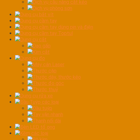
Dịch vụ cầu nâng cắt kéo
Dịch vụ phòng sơn
Dụng cụ bắt vít
Dụng cụ cầm tay
Dụng cụ cầm tay dùng pin và điện
Dụng cụ cầm tay Toptul
Dụng cụ cắt
Dao gấp
Kìm cắt
Dụng cụ đo
Máy cân Laser
Thước cặp
Thước dây, thước kéo
Thước đo góc
Thước thuỷ
Dụng cụ rửa xe
Đầu Tuýp các loại
Đầu tuýp
Tay vặn nhanh
Thanh nối dài
Đèn LED tổ ong
Kềm các loại
Bộ kìm