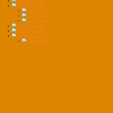
Tủ hấp đèn pha ô tô
Tua vít các loại
Bộ tua vít
Tua vít bake
Tua vít dẹp
Xe Đẩy Dụng Cụ
Xe Nằm Sửa Xe
YDụng cụ các loại
Máy khoan Pin