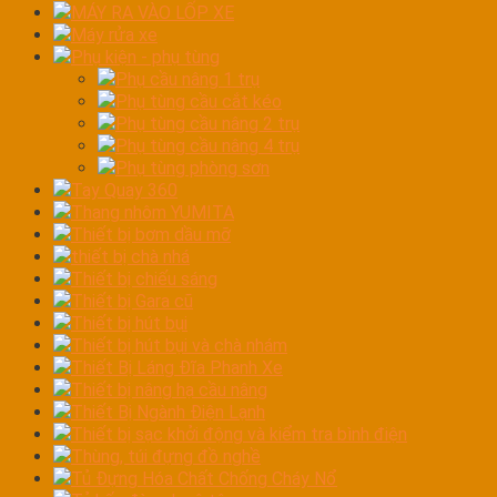
MÁY RA VÀO LỐP XE
Máy rửa xe
Phụ kiện - phụ tùng
Phụ cầu nâng 1 trụ
Phụ tùng cầu cắt kéo
Phụ tùng cầu nâng 2 trụ
Phụ tùng cầu nâng 4 trụ
Phụ tùng phòng sơn
Tay Quay 360
Thang nhôm YUMITA
Thiết bị bơm dầu mỡ
thiết bị chà nhá
Thiết bị chiếu sáng
Thiết bị Gara cũ
Thiết bị hút bụi
Thiết bị hút bụi và chà nhám
Thiết Bị Láng Đĩa Phanh Xe
Thiết bị nâng hạ cầu nâng
Thiết Bị Ngành Điện Lạnh
Thiết bị sạc khởi động và kiểm tra bình điện
Thùng, túi đựng đồ nghề
Tủ Đựng Hóa Chất Chống Cháy Nổ