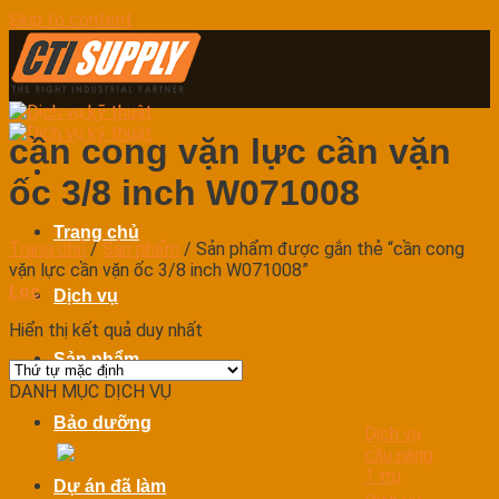
Skip to content
cần cong vặn lực cần vặn
ốc 3/8 inch W071008
Trang chủ
Trang chủ
/
Sản phẩm
/
Sản phẩm được gắn thẻ “cần cong
vặn lực cần vặn ốc 3/8 inch W071008”
Lọc
Dịch vụ
Hiển thị kết quả duy nhất
Sản phẩm
DANH MỤC DỊCH VỤ
Bảo dưỡng
Dịch vụ
cầu nâng
1 trụ
Dự án đã làm