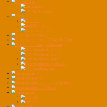
Cần xiết lực
Cần cân lực
Tay vặn tự động
Cờ lê
Bộ cờ lê
cờ lê đầu vòng
Cờ lê vòng miệng
Cuộn dây hơi tự rút
Cuộn dây hơi tự rút TEKO dài 20m
Dịch vụ cầu nâng-phòng sơn
Dịch vụ cầu nâng 1 trụ
Dịch vụ cầu nâng 2 trụ
Dịch vụ cầu nâng 4 trụ
Dịch vụ cầu nâng cắt kéo
Dịch vụ phòng sơn
Dụng cụ bắt vít
Dụng cụ cầm tay
Dụng cụ cầm tay dùng pin và điện
Dụng cụ cầm tay Toptul
Dụng cụ cắt
Dao gấp
Kìm cắt
Dụng cụ đo