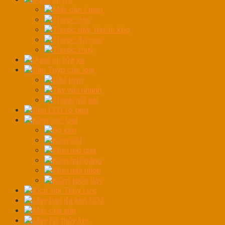
Máy cân Laser
Thước cặp
Thước dây, thước kéo
Thước đo góc
Thước thuỷ
Dụng cụ rửa xe
Đầu Tuýp các loại
Đầu tuýp
Tay vặn nhanh
Thanh nối dài
Đèn LED tổ ong
Kềm các loại
Bộ kìm
Kềm cắt
Kềm mỏ quạ
Kềm mũi bằng
Kềm mũi nhọn
Kiềm tuốc dây
Kích Đội Thủy Lực
Máy bắn đá khô CO2
Máy chà sàn
Máy Ép thủy lực