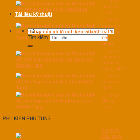
Dịch vụ
cầu nâng
2 trụ
Tài liệu kỹ thuật
Dịch vụ
cầu nâng
cắt kéo
Tìm kiếm:
nâng
bụng
Dịch vụ
cầu nâng
cắt kéo
nâng bánh
Dịch vụ
cầu nâng
4 trụ
Dịch vụ
phòng
sơn
PHỤ KIỆN PHỤ TÙNG
Phụ kiện
Cầu nâng