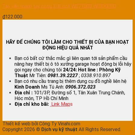
Tay vặn nhanh tay cong 3/8 inch W071009 WORKPRO
₫
122.000
HÃY ĐỂ CHÚNG TÔI LÀM CHO THIẾT BỊ CỦA BẠN HOẠT
ĐỘNG HIỆU QUẢ NHẤT
Bạn có bất cứ thắc mắc gì liên quan tới sản phẩm cầu
nâng hay thiết bị ô tô xưởng garage hoạt động bị lỗi hãy
gọi ngay cho chúng tôi
24/24:
Hot line : Phòng Kỹ
Thuật
Mr Tiên:
0981.39.2227
;
0338.910.897
Bạn có nhu cầu trang bị thêm dụng cụ đồ nghề liên hệ
Kinh Doanh
Ms Tú Anh:
0906.372.023
Địa chỉ :
101/3P, Đường số 1, Tân Xuân Trung Chánh,
Hóc môn, TP Hồ Chí Minh
Địa chỉ kho bãi:
Link Map
s
Thiết kế web bởi Công Ty Vinahi.com
Copyright 2026 ©
Dịch vụ kỹ thuật
All Rights Reserved.