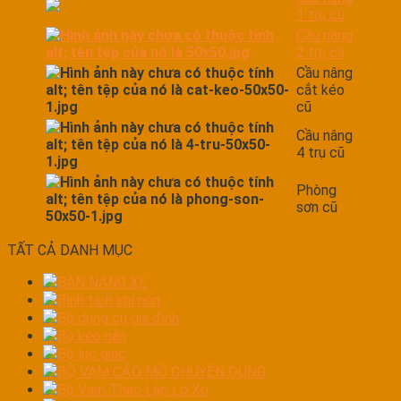
1 trụ cũ
Cầu nâng
2 trụ cũ
Cầu nâng
cắt kéo
cũ
Cầu nâng
4 trụ cũ
Phòng
sơn cũ
TẤT CẢ DANH MỤC
BÀN NÁNG XE
Bình tích khí nén
Bộ dụng cụ gia đình
Bộ kéo nắn
Bộ lục giác
BỘ VAM CẢO MỞ CHUYÊN DỤNG
Bộ Vam Tháo Lắp Lò Xo