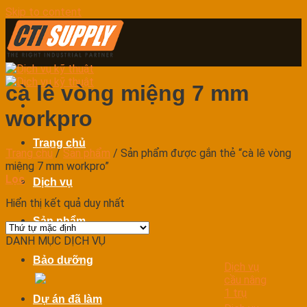
Skip to content
cà lê vòng miệng 7 mm
workpro
Trang chủ
Trang chủ
/
Sản phẩm
/
Sản phẩm được gắn thẻ “cà lê vòng
miệng 7 mm workpro”
Lọc
Dịch vụ
Hiển thị kết quả duy nhất
Sản phẩm
DANH MỤC DỊCH VỤ
Bảo dưỡng
Dịch vụ
cầu nâng
1 trụ
Dự án đã làm