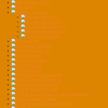
MÁY RA VÀO LỐP XE
Máy rửa xe
Phụ kiện - phụ tùng
Phụ cầu nâng 1 trụ
Phụ tùng cầu cắt kéo
Phụ tùng cầu nâng 2 trụ
Phụ tùng cầu nâng 4 trụ
Phụ tùng phòng sơn
Tay Quay 360
Thang nhôm YUMITA
Thiết bị bơm dầu mỡ
thiết bị chà nhá
Thiết bị chiếu sáng
Thiết bị Gara cũ
Thiết bị hút bụi
Thiết bị hút bụi và chà nhám
Thiết Bị Láng Đĩa Phanh Xe
Thiết bị nâng hạ cầu nâng
Thiết Bị Ngành Điện Lạnh
Thiết bị sạc khởi động và kiểm tra bình điện
Thùng, túi đựng đồ nghề
Tủ Đựng Hóa Chất Chống Cháy Nổ