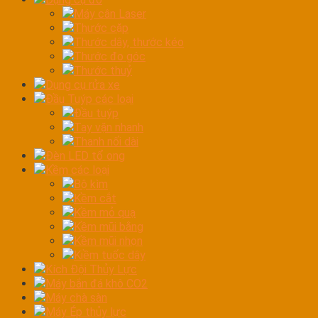
Máy cân Laser
Thước cặp
Thước dây, thước kéo
Thước đo góc
Thước thuỷ
Dụng cụ rửa xe
Đầu Tuýp các loại
Đầu tuýp
Tay vặn nhanh
Thanh nối dài
Đèn LED tổ ong
Kềm các loại
Bộ kìm
Kềm cắt
Kềm mỏ quạ
Kềm mũi bằng
Kềm mũi nhọn
Kiềm tuốc dây
Kích Đội Thủy Lực
Máy bắn đá khô CO2
Máy chà sàn
Máy Ép thủy lực