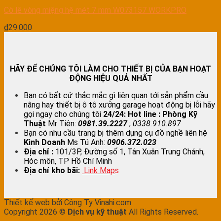
Cờ lê vòng miệng hệ mét 7 mm W073157 WORKPRO
₫
29.000
HÃY ĐỂ CHÚNG TÔI LÀM CHO THIẾT BỊ CỦA BẠN HOẠT
ĐỘNG HIỆU QUẢ NHẤT
Bạn có bất cứ thắc mắc gì liên quan tới sản phẩm cầu
nâng hay thiết bị ô tô xưởng garage hoạt động bị lỗi hãy
gọi ngay cho chúng tôi
24/24:
Hot line : Phòng Kỹ
Thuật
Mr Tiên:
0981.39.2227
;
0338.910.897
Bạn có nhu cầu trang bị thêm dụng cụ đồ nghề liên hệ
Kinh Doanh
Ms Tú Anh:
0906.372.023
Địa chỉ :
101/3P, Đường số 1, Tân Xuân Trung Chánh,
Hóc môn, TP Hồ Chí Minh
Địa chỉ kho bãi:
Link Map
s
Thiết kế web bởi Công Ty Vinahi.com
Copyright 2026 ©
Dịch vụ kỹ thuật
All Rights Reserved.