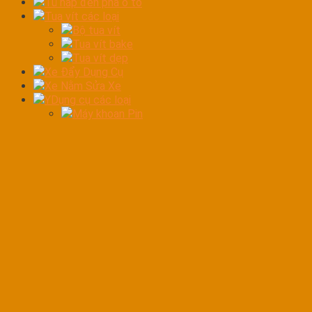
Tủ hấp đèn pha ô tô
Tua vít các loại
Bộ tua vít
Tua vít bake
Tua vít dẹp
Xe Đẩy Dụng Cụ
Xe Nằm Sửa Xe
YDụng cụ các loại
Máy khoan Pin