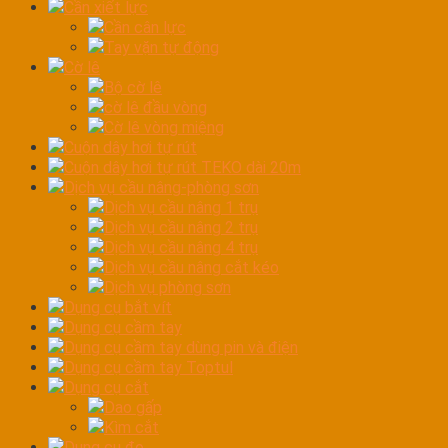
Cần xiết lực
Cần cân lực
Tay vặn tự động
Cờ lê
Bộ cờ lê
cờ lê đầu vòng
Cờ lê vòng miệng
Cuộn dây hơi tự rút
Cuộn dây hơi tự rút TEKO dài 20m
Dịch vụ cầu nâng-phòng sơn
Dịch vụ cầu nâng 1 trụ
Dịch vụ cầu nâng 2 trụ
Dịch vụ cầu nâng 4 trụ
Dịch vụ cầu nâng cắt kéo
Dịch vụ phòng sơn
Dụng cụ bắt vít
Dụng cụ cầm tay
Dụng cụ cầm tay dùng pin và điện
Dụng cụ cầm tay Toptul
Dụng cụ cắt
Dao gấp
Kìm cắt
Dụng cụ đo