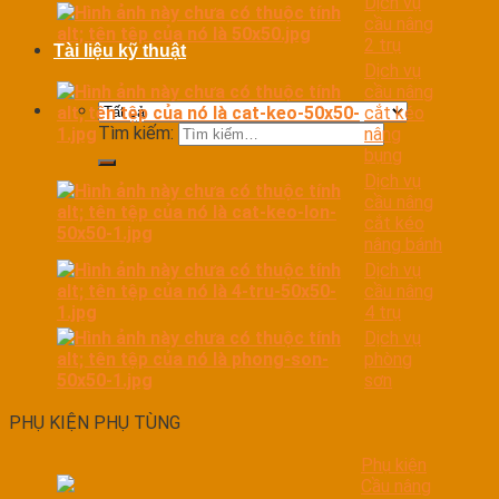
Dịch vụ
cầu nâng
2 trụ
Tài liệu kỹ thuật
Dịch vụ
cầu nâng
cắt kéo
Tìm kiếm:
nâng
bụng
Dịch vụ
cầu nâng
cắt kéo
nâng bánh
Dịch vụ
cầu nâng
4 trụ
Dịch vụ
phòng
sơn
PHỤ KIỆN PHỤ TÙNG
Phụ kiện
Cầu nâng