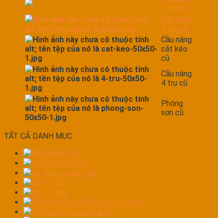
1 trụ cũ
Cầu nâng
2 trụ cũ
Cầu nâng
cắt kéo
cũ
Cầu nâng
4 trụ cũ
Phòng
sơn cũ
TẤT CẢ DANH MỤC
BÀN NÁNG XE
Bình tích khí nén
Bộ dụng cụ gia đình
Bộ kéo nắn
Bộ lục giác
BỘ VAM CẢO MỞ CHUYÊN DỤNG
Bộ Vam Tháo Lắp Lò Xo