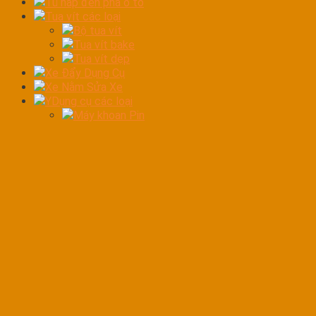
Tủ hấp đèn pha ô tô
Tua vít các loại
Bộ tua vít
Tua vít bake
Tua vít dẹp
Xe Đẩy Dụng Cụ
Xe Nằm Sửa Xe
YDụng cụ các loại
Máy khoan Pin