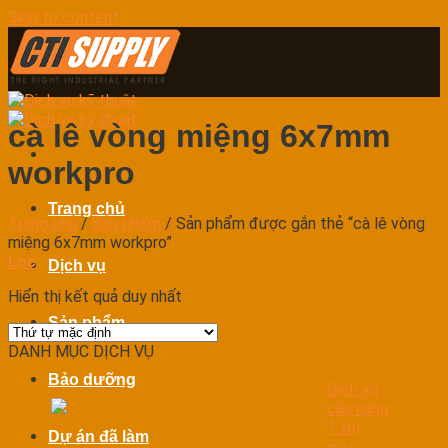
Skip to content
cà lê vòng miệng 6x7mm
workpro
Trang chủ
Trang chủ
/
Sản phẩm
/
Sản phẩm được gắn thẻ “cà lê vòng
miệng 6x7mm workpro”
Lọc
Dịch vụ
Hiển thị kết quả duy nhất
Sản phẩm
DANH MỤC DỊCH VỤ
Bảo dưỡng
Dịch vụ
cầu nâng
1 trụ
Dự án đã làm