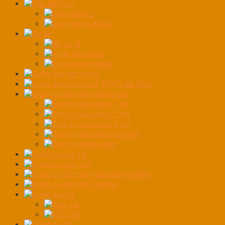
Cần xiết lực
Cần cân lực
Tay vặn tự động
Cờ lê
Bộ cờ lê
cờ lê đầu vòng
Cờ lê vòng miệng
Cuộn dây hơi tự rút
Cuộn dây hơi tự rút TEKO dài 20m
Dịch vụ cầu nâng-phòng sơn
Dịch vụ cầu nâng 1 trụ
Dịch vụ cầu nâng 2 trụ
Dịch vụ cầu nâng 4 trụ
Dịch vụ cầu nâng cắt kéo
Dịch vụ phòng sơn
Dụng cụ bắt vít
Dụng cụ cầm tay
Dụng cụ cầm tay dùng pin và điện
Dụng cụ cầm tay Toptul
Dụng cụ cắt
Dao gấp
Kìm cắt
Dụng cụ đo