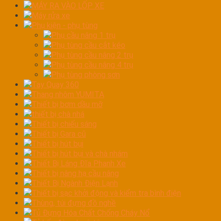
MÁY RA VÀO LỐP XE
Máy rửa xe
Phụ kiện - phụ tùng
Phụ cầu nâng 1 trụ
Phụ tùng cầu cắt kéo
Phụ tùng cầu nâng 2 trụ
Phụ tùng cầu nâng 4 trụ
Phụ tùng phòng sơn
Tay Quay 360
Thang nhôm YUMITA
Thiết bị bơm dầu mỡ
thiết bị chà nhá
Thiết bị chiếu sáng
Thiết bị Gara cũ
Thiết bị hút bụi
Thiết bị hút bụi và chà nhám
Thiết Bị Láng Đĩa Phanh Xe
Thiết bị nâng hạ cầu nâng
Thiết Bị Ngành Điện Lạnh
Thiết bị sạc khởi động và kiểm tra bình điện
Thùng, túi đựng đồ nghề
Tủ Đựng Hóa Chất Chống Cháy Nổ