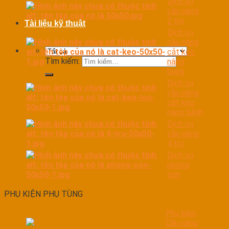
Dịch vụ
cầu nâng
2 trụ
Tài liệu kỹ thuật
Dịch vụ
cầu nâng
cắt kéo
Tìm kiếm:
nâng
bụng
Dịch vụ
cầu nâng
cắt kéo
nâng bánh
Dịch vụ
cầu nâng
4 trụ
Dịch vụ
phòng
sơn
PHỤ KIỆN PHỤ TÙNG
Phụ kiện
Cầu nâng