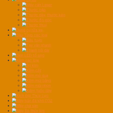
Máy cân Laser
Thước cặp
Thước dây, thước kéo
Thước đo góc
Thước thuỷ
Dụng cụ rửa xe
Đầu Tuýp các loại
Đầu tuýp
Tay vặn nhanh
Thanh nối dài
Đèn LED tổ ong
Kềm các loại
Bộ kìm
Kềm cắt
Kềm mỏ quạ
Kềm mũi bằng
Kềm mũi nhọn
Kiềm tuốc dây
Kích Đội Thủy Lực
Máy bắn đá khô CO2
Máy chà sàn
Máy Ép thủy lực