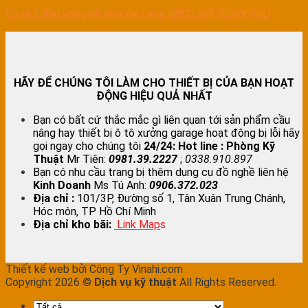
Cờ lê 2 đầu vòng hệ mét 6×7 mm W073368 WORKPRO
HÃY ĐỂ CHÚNG TÔI LÀM CHO THIẾT BỊ CỦA BẠN HOẠT
ĐỘNG HIỆU QUẢ NHẤT
Bạn có bất cứ thắc mắc gì liên quan tới sản phẩm cầu
nâng hay thiết bị ô tô xưởng garage hoạt động bị lỗi hãy
gọi ngay cho chúng tôi
24/24:
Hot line : Phòng Kỹ
Thuật
Mr Tiên:
0981.39.2227
;
0338.910.897
Bạn có nhu cầu trang bị thêm dụng cụ đồ nghề liên hệ
Kinh Doanh
Ms Tú Anh:
0906.372.023
Địa chỉ :
101/3P, Đường số 1, Tân Xuân Trung Chánh,
Hóc môn, TP Hồ Chí Minh
Địa chỉ kho bãi:
Link Map
s
Thiết kế web bởi Công Ty Vinahi.com
Copyright 2026 ©
Dịch vụ kỹ thuật
All Rights Reserved.