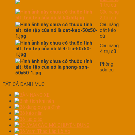
1 trụ cũ
Cầu nâng
2 trụ cũ
Cầu nâng
cắt kéo
cũ
Cầu nâng
4 trụ cũ
Phòng
sơn cũ
TẤT CẢ DANH MỤC
BÀN NÁNG XE
Bình tích khí nén
Bộ dụng cụ gia đình
Bộ kéo nắn
Bộ lục giác
BỘ VAM CẢO MỞ CHUYÊN DỤNG
Bộ Vam Tháo Lắp Lò Xo