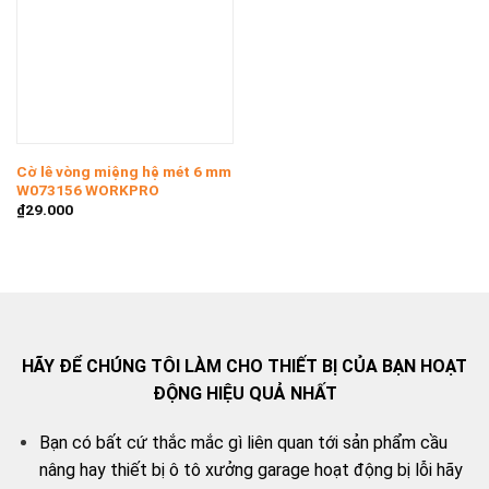
Cờ lê vòng miệng hệ mét 6 mm
W073156 WORKPRO
₫
29.000
HÃY ĐỂ CHÚNG TÔI LÀM CHO THIẾT BỊ CỦA BẠN HOẠT
ĐỘNG HIỆU QUẢ NHẤT
Bạn có bất cứ thắc mắc gì liên quan tới sản phẩm cầu
nâng hay thiết bị ô tô xưởng garage hoạt động bị lỗi hãy