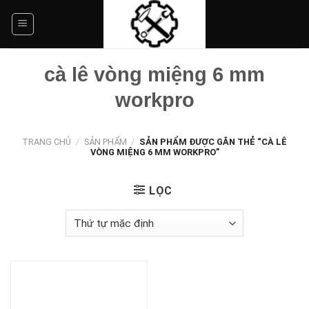
Skip
to
content
cà lê vòng miệng 6 mm
workpro
TRANG CHỦ
/
SẢN PHẨM
/
SẢN PHẨM ĐƯỢC GẮN THẺ “CÀ LÊ
VÒNG MIỆNG 6 MM WORKPRO”
LỌC