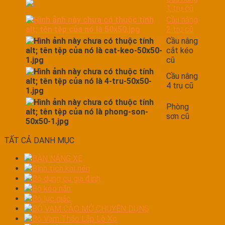
1 trụ cũ
Cầu nâng
2 trụ cũ
Cầu nâng
cắt kéo
cũ
Cầu nâng
4 trụ cũ
Phòng
sơn cũ
TẤT CẢ DANH MỤC
BÀN NÁNG XE
Bình tích khí nén
Bộ dụng cụ gia đình
Bộ kéo nắn
Bộ lục giác
BỘ VAM CẢO MỞ CHUYÊN DỤNG
Bộ Vam Tháo Lắp Lò Xo