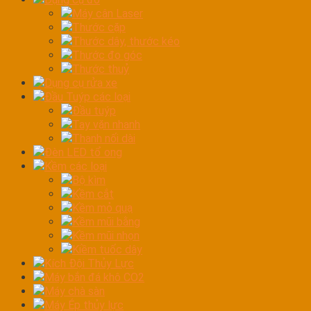
Máy cân Laser
Thước cặp
Thước dây, thước kéo
Thước đo góc
Thước thuỷ
Dụng cụ rửa xe
Đầu Tuýp các loại
Đầu tuýp
Tay vặn nhanh
Thanh nối dài
Đèn LED tổ ong
Kềm các loại
Bộ kìm
Kềm cắt
Kềm mỏ quạ
Kềm mũi bằng
Kềm mũi nhọn
Kiềm tuốc dây
Kích Đội Thủy Lực
Máy bắn đá khô CO2
Máy chà sàn
Máy Ép thủy lực