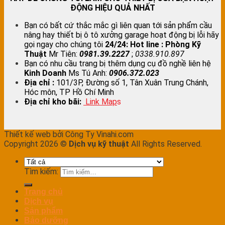
ĐỘNG HIỆU QUẢ NHẤT
Bạn có bất cứ thắc mắc gì liên quan tới sản phẩm cầu
nâng hay thiết bị ô tô xưởng garage hoạt động bị lỗi hãy
gọi ngay cho chúng tôi
24/24:
Hot line : Phòng Kỹ
Thuật
Mr Tiên:
0981.39.2227
;
0338.910.897
Bạn có nhu cầu trang bị thêm dụng cụ đồ nghề liên hệ
Kinh Doanh
Ms Tú Anh:
0906.372.023
Địa chỉ :
101/3P, Đường số 1, Tân Xuân Trung Chánh,
Hóc môn, TP Hồ Chí Minh
Địa chỉ kho bãi:
Link Map
s
Thiết kế web bởi Công Ty Vinahi.com
Copyright 2026 ©
Dịch vụ kỹ thuật
All Rights Reserved.
Tìm kiếm:
Trang chủ
Dịch vụ
Sản phẩm
Bảo dưỡng