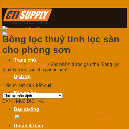
Skip to content
Bông lọc thuỷ tinh lọc sàn
cho phòng sơn
Trang chủ
Trang chủ
/
Sản phẩm
/
Sản phẩm được gắn thẻ “Bông lọc
thuỷ tinh lọc sàn cho phòng sơn”
Lọc
Dịch vụ
Hiển thị tất cả 2 kết quả
Sản phẩm
DANH MỤC DỊCH VỤ
Bảo dưỡng
Dịch vụ
cầu nâng
1 trụ
Dự án đã làm