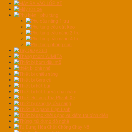
MÁY RA VÀO LỐP XE
Máy rửa xe
Phụ kiện - phụ tùng
Phụ cầu nâng 1 trụ
Phụ tùng cầu cắt kéo
Phụ tùng cầu nâng 2 trụ
Phụ tùng cầu nâng 4 trụ
Phụ tùng phòng sơn
Tay Quay 360
Thang nhôm YUMITA
Thiết bị bơm dầu mỡ
thiết bị chà nhá
Thiết bị chiếu sáng
Thiết bị Gara cũ
Thiết bị hút bụi
Thiết bị hút bụi và chà nhám
Thiết Bị Láng Đĩa Phanh Xe
Thiết bị nâng hạ cầu nâng
Thiết Bị Ngành Điện Lạnh
Thiết bị sạc khởi động và kiểm tra bình điện
Thùng, túi đựng đồ nghề
Tủ Đựng Hóa Chất Chống Cháy Nổ