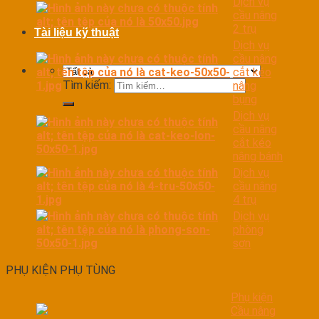
Dịch vụ
cầu nâng
2 trụ
Tài liệu kỹ thuật
Dịch vụ
cầu nâng
cắt kéo
Tìm kiếm:
nâng
bụng
Dịch vụ
cầu nâng
cắt kéo
nâng bánh
Dịch vụ
cầu nâng
4 trụ
Dịch vụ
phòng
sơn
PHỤ KIỆN PHỤ TÙNG
Phụ kiện
Cầu nâng