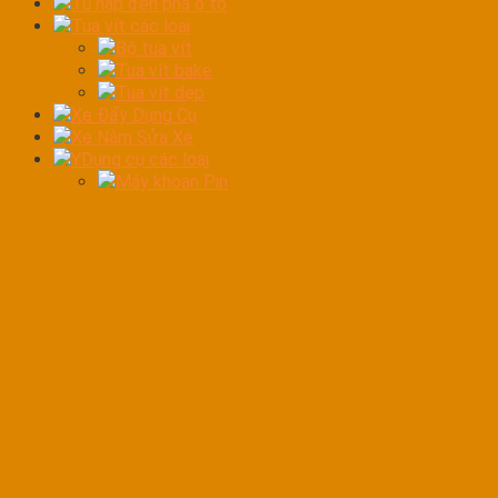
Tủ hấp đèn pha ô tô
Tua vít các loại
Bộ tua vít
Tua vít bake
Tua vít dẹp
Xe Đẩy Dụng Cụ
Xe Nằm Sửa Xe
YDụng cụ các loại
Máy khoan Pin