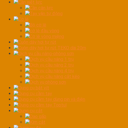
Cần xiết lực
Cần cân lực
Tay vặn tự động
Cờ lê
Bộ cờ lê
cờ lê đầu vòng
Cờ lê vòng miệng
Cuộn dây hơi tự rút
Cuộn dây hơi tự rút TEKO dài 20m
Dịch vụ cầu nâng-phòng sơn
Dịch vụ cầu nâng 1 trụ
Dịch vụ cầu nâng 2 trụ
Dịch vụ cầu nâng 4 trụ
Dịch vụ cầu nâng cắt kéo
Dịch vụ phòng sơn
Dụng cụ bắt vít
Dụng cụ cầm tay
Dụng cụ cầm tay dùng pin và điện
Dụng cụ cầm tay Toptul
Dụng cụ cắt
Dao gấp
Kìm cắt
Dụng cụ đo