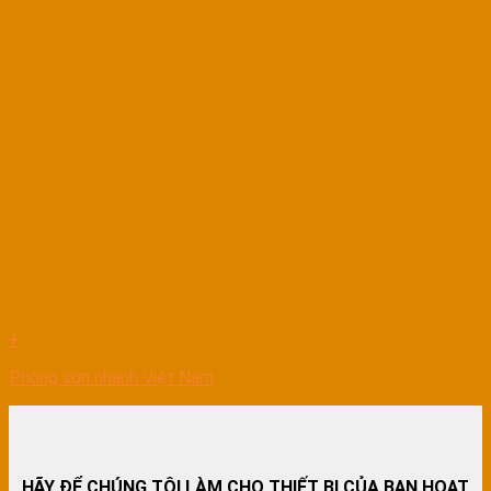
+
Phòng sơn nhanh Việt Nam
HÃY ĐỂ CHÚNG TÔI LÀM CHO THIẾT BỊ CỦA BẠN HOẠT