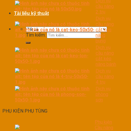
Dịch vụ
cầu nâng
2 trụ
Tài liệu kỹ thuật
Dịch vụ
cầu nâng
cắt kéo
Tìm kiếm:
nâng
bụng
Dịch vụ
cầu nâng
cắt kéo
nâng bánh
Dịch vụ
cầu nâng
4 trụ
Dịch vụ
phòng
sơn
PHỤ KIỆN PHỤ TÙNG
Phụ kiện
Cầu nâng