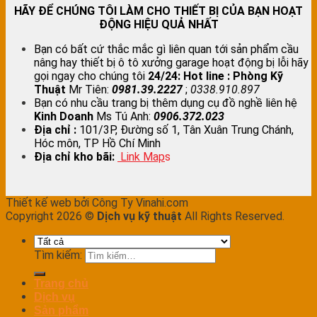
HÃY ĐỂ CHÚNG TÔI LÀM CHO THIẾT BỊ CỦA BẠN HOẠT
ĐỘNG HIỆU QUẢ NHẤT
Bạn có bất cứ thắc mắc gì liên quan tới sản phẩm cầu
nâng hay thiết bị ô tô xưởng garage hoạt động bị lỗi hãy
gọi ngay cho chúng tôi
24/24:
Hot line : Phòng Kỹ
Thuật
Mr Tiên:
0981.39.2227
;
0338.910.897
Bạn có nhu cầu trang bị thêm dụng cụ đồ nghề liên hệ
Kinh Doanh
Ms Tú Anh:
0906.372.023
Địa chỉ :
101/3P, Đường số 1, Tân Xuân Trung Chánh,
Hóc môn, TP Hồ Chí Minh
Địa chỉ kho bãi:
Link Map
s
Thiết kế web bởi Công Ty Vinahi.com
Copyright 2026 ©
Dịch vụ kỹ thuật
All Rights Reserved.
Tìm kiếm:
Trang chủ
Dịch vụ
Sản phẩm