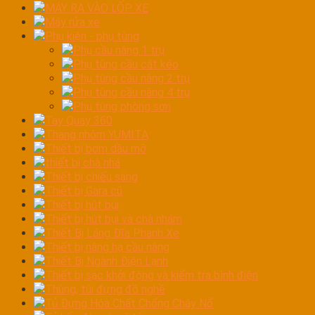
MÁY RA VÀO LỐP XE
Máy rửa xe
Phụ kiện - phụ tùng
Phụ cầu nâng 1 trụ
Phụ tùng cầu cắt kéo
Phụ tùng cầu nâng 2 trụ
Phụ tùng cầu nâng 4 trụ
Phụ tùng phòng sơn
Tay Quay 360
Thang nhôm YUMITA
Thiết bị bơm dầu mỡ
thiết bị chà nhá
Thiết bị chiếu sáng
Thiết bị Gara cũ
Thiết bị hút bụi
Thiết bị hút bụi và chà nhám
Thiết Bị Láng Đĩa Phanh Xe
Thiết bị nâng hạ cầu nâng
Thiết Bị Ngành Điện Lạnh
Thiết bị sạc khởi động và kiểm tra bình điện
Thùng, túi đựng đồ nghề
Tủ Đựng Hóa Chất Chống Cháy Nổ