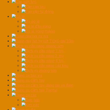
Cần xiết lực
Cần cân lực
Tay vặn tự động
Cờ lê
Bộ cờ lê
cờ lê đầu vòng
Cờ lê vòng miệng
Cuộn dây hơi tự rút
Cuộn dây hơi tự rút TEKO dài 20m
Dịch vụ cầu nâng-phòng sơn
Dịch vụ cầu nâng 1 trụ
Dịch vụ cầu nâng 2 trụ
Dịch vụ cầu nâng 4 trụ
Dịch vụ cầu nâng cắt kéo
Dịch vụ phòng sơn
Dụng cụ bắt vít
Dụng cụ cầm tay
Dụng cụ cầm tay dùng pin và điện
Dụng cụ cầm tay Toptul
Dụng cụ cắt
Dao gấp
Kìm cắt
Dụng cụ đo