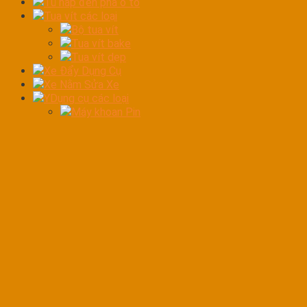
Tủ hấp đèn pha ô tô
Tua vít các loại
Bộ tua vít
Tua vít bake
Tua vít dẹp
Xe Đẩy Dụng Cụ
Xe Nằm Sửa Xe
YDụng cụ các loại
Máy khoan Pin