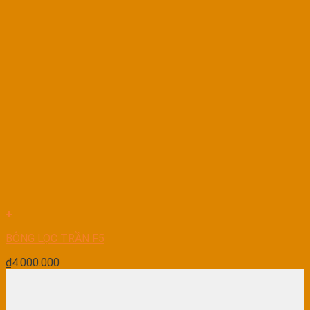
+
BÔNG LỌC TRẦN F5
₫
4.000.000