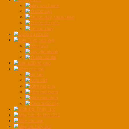
Máy cân Laser
Thước cặp
Thước dây, thước kéo
Thước đo góc
Thước thuỷ
Dụng cụ rửa xe
Đầu Tuýp các loại
Đầu tuýp
Tay vặn nhanh
Thanh nối dài
Đèn LED tổ ong
Kềm các loại
Bộ kìm
Kềm cắt
Kềm mỏ quạ
Kềm mũi bằng
Kềm mũi nhọn
Kiềm tuốc dây
Kích Đội Thủy Lực
Máy bắn đá khô CO2
Máy chà sàn
Máy Ép thủy lực