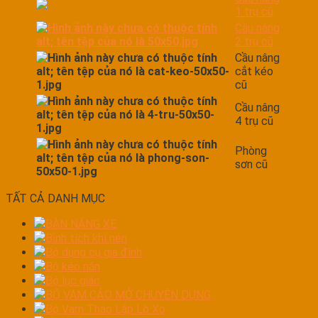
1 trụ cũ
Cầu nâng
2 trụ cũ
Cầu nâng
cắt kéo
cũ
Cầu nâng
4 trụ cũ
Phòng
sơn cũ
TẤT CẢ DANH MỤC
BÀN NÁNG XE
Bình tích khí nén
Bộ dụng cụ gia đình
Bộ kéo nắn
Bộ lục giác
BỘ VAM CẢO MỞ CHUYÊN DỤNG
Bộ Vam Tháo Lắp Lò Xo