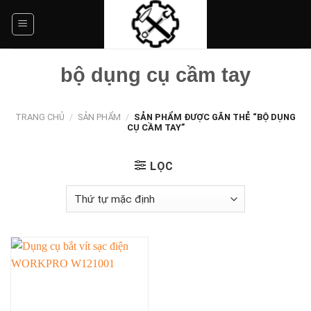
Skip
to
content
bộ dụng cụ cầm tay
TRANG CHỦ
/
SẢN PHẨM
/
SẢN PHẨM ĐƯỢC GẮN THẺ “BỘ DỤNG
CỤ CẦM TAY”
LỌC