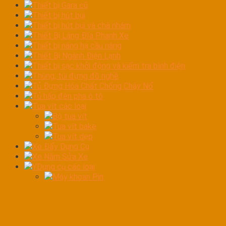
Thiết bị Gara cũ
Thiết bị hút bụi
Thiết bị hút bụi và chà nhám
Thiết Bị Láng Đĩa Phanh Xe
Thiết bị nâng hạ cầu nâng
Thiết Bị Ngành Điện Lạnh
Thiết bị sạc khởi động và kiểm tra bình điện
Thùng, túi đựng đồ nghề
Tủ Đựng Hóa Chất Chống Cháy Nổ
Tủ hấp đèn pha ô tô
Tua vít các loại
Bộ tua vít
Tua vít bake
Tua vít dẹp
Xe Đẩy Dụng Cụ
Xe Nằm Sửa Xe
YDụng cụ các loại
Máy khoan Pin