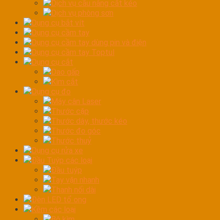
Dịch vụ cầu nâng cắt kéo
Dịch vụ phòng sơn
Dụng cụ bắt vít
Dụng cụ cầm tay
Dụng cụ cầm tay dùng pin và điện
Dụng cụ cầm tay Toptul
Dụng cụ cắt
Dao gấp
Kìm cắt
Dụng cụ đo
Máy cân Laser
Thước cặp
Thước dây, thước kéo
Thước đo góc
Thước thuỷ
Dụng cụ rửa xe
Đầu Tuýp các loại
Đầu tuýp
Tay vặn nhanh
Thanh nối dài
Đèn LED tổ ong
Kềm các loại
Bộ kìm