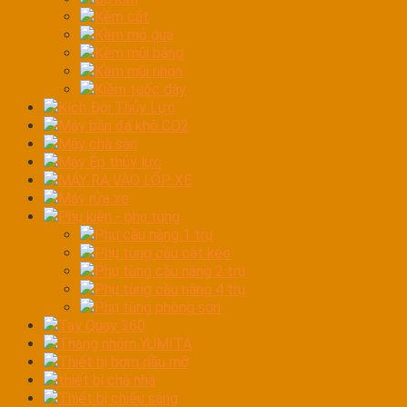
Kềm cắt
Kềm mỏ quạ
Kềm mũi bằng
Kềm mũi nhọn
Kiềm tuốc dây
Kích Đội Thủy Lực
Máy bắn đá khô CO2
Máy chà sàn
Máy Ép thủy lực
MÁY RA VÀO LỐP XE
Máy rửa xe
Phụ kiện - phụ tùng
Phụ cầu nâng 1 trụ
Phụ tùng cầu cắt kéo
Phụ tùng cầu nâng 2 trụ
Phụ tùng cầu nâng 4 trụ
Phụ tùng phòng sơn
Tay Quay 360
Thang nhôm YUMITA
Thiết bị bơm dầu mỡ
thiết bị chà nhá
Thiết bị chiếu sáng