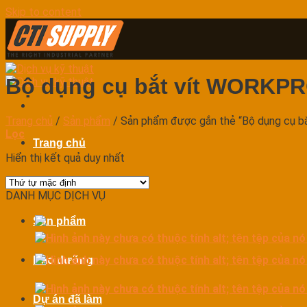
Skip to content
Bộ dụng cụ bắt vít WORKP
Trang chủ
/
Sản phẩm
/
Sản phẩm được gắn thẻ “Bộ dụng cụ 
Lọc
Trang chủ
Hiển thị kết quả duy nhất
Dịch vụ
DANH MỤC DỊCH VỤ
Sản phẩm
Bảo dưỡng
Dự án đã làm