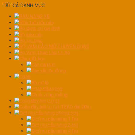
TẤT CẢ DANH MỤC
BÀN NÁNG XE
Bình tích khí nén
Bộ dụng cụ gia đình
Bộ kéo nắn
Bộ lục giác
BỘ VAM CẢO MỞ CHUYÊN DỤNG
Bộ Vam Tháo Lắp Lò Xo
Cần xiết lực
Cần cân lực
Tay vặn tự động
Cờ lê
Bộ cờ lê
cờ lê đầu vòng
Cờ lê vòng miệng
Cuộn dây hơi tự rút
Cuộn dây hơi tự rút TEKO dài 20m
Dịch vụ cầu nâng-phòng sơn
Dịch vụ cầu nâng 1 trụ
Dịch vụ cầu nâng 2 trụ
Dịch vụ cầu nâng 4 trụ