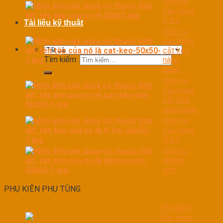
Dịch vụ
cầu nâng
2 trụ
Tài liệu kỹ thuật
Dịch vụ
cầu nâng
cắt kéo
Tìm kiếm:
nâng
bụng
Dịch vụ
cầu nâng
cắt kéo
nâng bánh
Dịch vụ
cầu nâng
4 trụ
Dịch vụ
phòng
sơn
PHỤ KIỆN PHỤ TÙNG
Phụ kiện
Cầu nâng