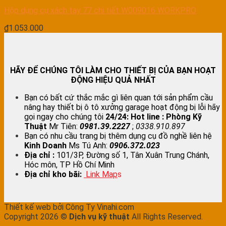
Hộp dụng cụ xách tay 77 chi tiết W009016 WORKPRO
₫
1.053.000
HÃY ĐỂ CHÚNG TÔI LÀM CHO THIẾT BỊ CỦA BẠN HOẠT
ĐỘNG HIỆU QUẢ NHẤT
Bạn có bất cứ thắc mắc gì liên quan tới sản phẩm cầu
nâng hay thiết bị ô tô xưởng garage hoạt động bị lỗi hãy
gọi ngay cho chúng tôi
24/24:
Hot line : Phòng Kỹ
Thuật
Mr Tiên:
0981.39.2227
;
0338.910.897
Bạn có nhu cầu trang bị thêm dụng cụ đồ nghề liên hệ
Kinh Doanh
Ms Tú Anh:
0906.372.023
Địa chỉ :
101/3P, Đường số 1, Tân Xuân Trung Chánh,
Hóc môn, TP Hồ Chí Minh
Địa chỉ kho bãi:
Link Map
s
Thiết kế web bởi Công Ty Vinahi.com
Copyright 2026 ©
Dịch vụ kỹ thuật
All Rights Reserved.