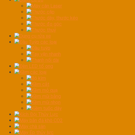
Máy cân Laser
Thước cặp
Thước dây, thước kéo
Thước đo góc
Thước thuỷ
Dụng cụ rửa xe
Đầu Tuýp các loại
Đầu tuýp
Tay vặn nhanh
Thanh nối dài
Đèn LED tổ ong
Kềm các loại
Bộ kìm
Kềm cắt
Kềm mỏ quạ
Kềm mũi bằng
Kềm mũi nhọn
Kiềm tuốc dây
Kích Đội Thủy Lực
Máy bắn đá khô CO2
Máy chà sàn
Máy Ép thủy lực