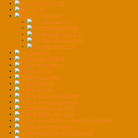
MÁY RA VÀO LỐP XE
Máy rửa xe
Phụ kiện - phụ tùng
Phụ cầu nâng 1 trụ
Phụ tùng cầu cắt kéo
Phụ tùng cầu nâng 2 trụ
Phụ tùng cầu nâng 4 trụ
Phụ tùng phòng sơn
Tay Quay 360
Thang nhôm YUMITA
Thiết bị bơm dầu mỡ
thiết bị chà nhá
Thiết bị chiếu sáng
Thiết bị Gara cũ
Thiết bị hút bụi
Thiết bị hút bụi và chà nhám
Thiết Bị Láng Đĩa Phanh Xe
Thiết bị nâng hạ cầu nâng
Thiết Bị Ngành Điện Lạnh
Thiết bị sạc khởi động và kiểm tra bình điện
Thùng, túi đựng đồ nghề
Tủ Đựng Hóa Chất Chống Cháy Nổ