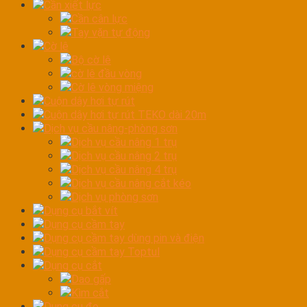
Cần xiết lực
Cần cân lực
Tay vặn tự động
Cờ lê
Bộ cờ lê
cờ lê đầu vòng
Cờ lê vòng miệng
Cuộn dây hơi tự rút
Cuộn dây hơi tự rút TEKO dài 20m
Dịch vụ cầu nâng-phòng sơn
Dịch vụ cầu nâng 1 trụ
Dịch vụ cầu nâng 2 trụ
Dịch vụ cầu nâng 4 trụ
Dịch vụ cầu nâng cắt kéo
Dịch vụ phòng sơn
Dụng cụ bắt vít
Dụng cụ cầm tay
Dụng cụ cầm tay dùng pin và điện
Dụng cụ cầm tay Toptul
Dụng cụ cắt
Dao gấp
Kìm cắt
Dụng cụ đo