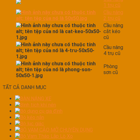
1 trụ cũ
Cầu nâng
2 trụ cũ
Cầu nâng
cắt kéo
cũ
Cầu nâng
4 trụ cũ
Phòng
sơn cũ
TẤT CẢ DANH MỤC
BÀN NÁNG XE
Bình tích khí nén
Bộ dụng cụ gia đình
Bộ kéo nắn
Bộ lục giác
BỘ VAM CẢO MỞ CHUYÊN DỤNG
Bộ Vam Tháo Lắp Lò Xo