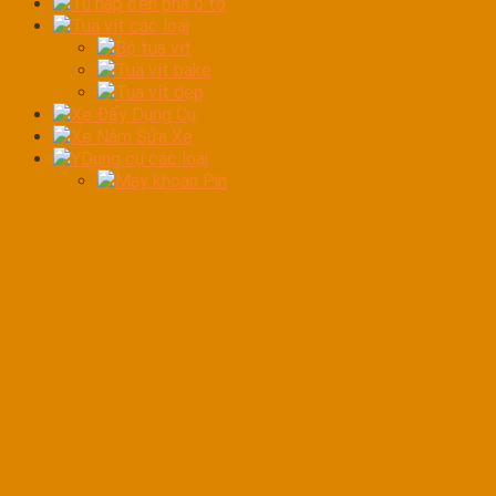
Tủ hấp đèn pha ô tô
Tua vít các loại
Bộ tua vít
Tua vít bake
Tua vít dẹp
Xe Đẩy Dụng Cụ
Xe Nằm Sửa Xe
YDụng cụ các loại
Máy khoan Pin