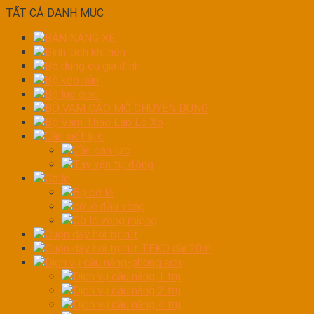
TẤT CẢ DANH MỤC
BÀN NÁNG XE
Bình tích khí nén
Bộ dụng cụ gia đình
Bộ kéo nắn
Bộ lục giác
BỘ VAM CẢO MỞ CHUYÊN DỤNG
Bộ Vam Tháo Lắp Lò Xo
Cần xiết lực
Cần cân lực
Tay vặn tự động
Cờ lê
Bộ cờ lê
cờ lê đầu vòng
Cờ lê vòng miệng
Cuộn dây hơi tự rút
Cuộn dây hơi tự rút TEKO dài 20m
Dịch vụ cầu nâng-phòng sơn
Dịch vụ cầu nâng 1 trụ
Dịch vụ cầu nâng 2 trụ
Dịch vụ cầu nâng 4 trụ