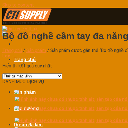
Skip to content
Bộ đồ nghề cầm tay đa năn
Trang chủ
/
Sản phẩm
/
Sản phẩm được gắn thẻ “Bộ đồ nghề c
Lọc
Trang chủ
Hiển thị kết quả duy nhất
Dịch vụ
DANH MỤC DỊCH VỤ
Sản phẩm
Bảo dưỡng
Dự án đã làm