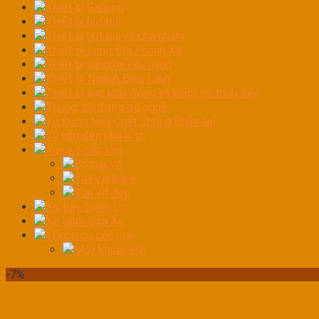
Thiết bị Gara cũ
Thiết bị hút bụi
Thiết bị hút bụi và chà nhám
Thiết Bị Láng Đĩa Phanh Xe
Thiết bị nâng hạ cầu nâng
Thiết Bị Ngành Điện Lạnh
Thiết bị sạc khởi động và kiểm tra bình điện
Thùng, túi đựng đồ nghề
Tủ Đựng Hóa Chất Chống Cháy Nổ
Tủ hấp đèn pha ô tô
Tua vít các loại
Bộ tua vít
Tua vít bake
Tua vít dẹp
Xe Đẩy Dụng Cụ
Xe Nằm Sửa Xe
YDụng cụ các loại
Máy khoan Pin
-7%