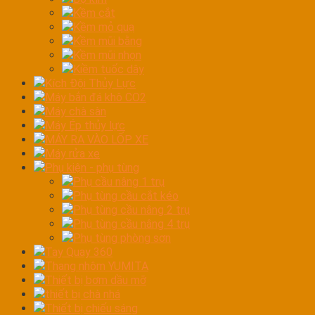
Kềm cắt
Kềm mỏ quạ
Kềm mũi bằng
Kềm mũi nhọn
Kiềm tuốc dây
Kích Đội Thủy Lực
Máy bắn đá khô CO2
Máy chà sàn
Máy Ép thủy lực
MÁY RA VÀO LỐP XE
Máy rửa xe
Phụ kiện - phụ tùng
Phụ cầu nâng 1 trụ
Phụ tùng cầu cắt kéo
Phụ tùng cầu nâng 2 trụ
Phụ tùng cầu nâng 4 trụ
Phụ tùng phòng sơn
Tay Quay 360
Thang nhôm YUMITA
Thiết bị bơm dầu mỡ
thiết bị chà nhá
Thiết bị chiếu sáng