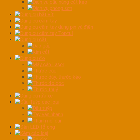
Dịch vụ cầu nâng cắt kéo
Dịch vụ phòng sơn
Dụng cụ bắt vít
Dụng cụ cầm tay
Dụng cụ cầm tay dùng pin và điện
Dụng cụ cầm tay Toptul
Dụng cụ cắt
Dao gấp
Kìm cắt
Dụng cụ đo
Máy cân Laser
Thước cặp
Thước dây, thước kéo
Thước đo góc
Thước thuỷ
Dụng cụ rửa xe
Đầu Tuýp các loại
Đầu tuýp
Tay vặn nhanh
Thanh nối dài
Đèn LED tổ ong
Kềm các loại
Bộ kìm