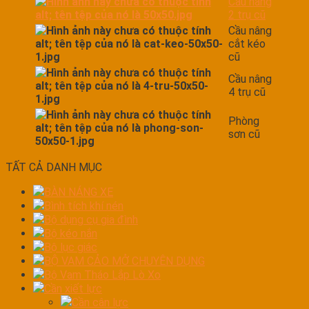
Cầu nâng
2 trụ cũ
Cầu nâng
cắt kéo
cũ
Cầu nâng
4 trụ cũ
Phòng
sơn cũ
TẤT CẢ DANH MỤC
BÀN NÁNG XE
Bình tích khí nén
Bộ dụng cụ gia đình
Bộ kéo nắn
Bộ lục giác
BỘ VAM CẢO MỞ CHUYÊN DỤNG
Bộ Vam Tháo Lắp Lò Xo
Cần xiết lực
Cần cân lực