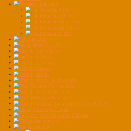
Phụ kiện - phụ tùng
Phụ cầu nâng 1 trụ
Phụ tùng cầu cắt kéo
Phụ tùng cầu nâng 2 trụ
Phụ tùng cầu nâng 4 trụ
Phụ tùng phòng sơn
Tay Quay 360
Thang nhôm YUMITA
Thiết bị bơm dầu mỡ
thiết bị chà nhá
Thiết bị chiếu sáng
Thiết bị Gara cũ
Thiết bị hút bụi
Thiết bị hút bụi và chà nhám
Thiết Bị Láng Đĩa Phanh Xe
Thiết bị nâng hạ cầu nâng
Thiết Bị Ngành Điện Lạnh
Thiết bị sạc khởi động và kiểm tra bình điện
Thùng, túi đựng đồ nghề
Tủ Đựng Hóa Chất Chống Cháy Nổ
Tủ hấp đèn pha ô tô
Tua vít các loại