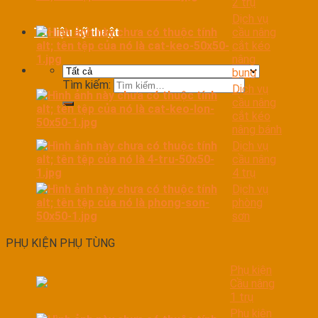
2 trụ
Dịch vụ
cầu nâng
Tài liệu kỹ thuật
cắt kéo
nâng
bụng
Tìm kiếm:
Dịch vụ
cầu nâng
cắt kéo
nâng bánh
Dịch vụ
cầu nâng
4 trụ
Dịch vụ
phòng
sơn
PHỤ KIỆN PHỤ TÙNG
Phụ kiện
Cầu nâng
1 trụ
Phụ kiện