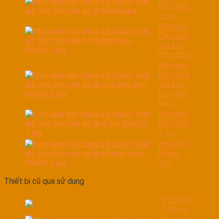
Cầu nâng
2 trụ
Phụ kiện
Cầu nâng
cắt kéo
nâng bụng
Phụ kiện
Cầu nâng
cắt kéo
lớn nâng
bánh
Phụ kiện
Cầu nâng
4 trụ
Phụ kiện
Phòng
sơn
Thiết bị cũ qua sử dụng
Cầu nâng
1 trụ cũ