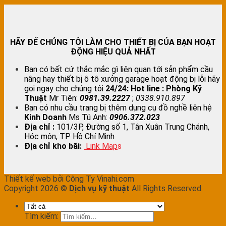
HÃY ĐỂ CHÚNG TÔI LÀM CHO THIẾT BỊ CỦA BẠN HOẠT
ĐỘNG HIỆU QUẢ NHẤT
Bạn có bất cứ thắc mắc gì liên quan tới sản phẩm cầu
nâng hay thiết bị ô tô xưởng garage hoạt động bị lỗi hãy
gọi ngay cho chúng tôi
24/24:
Hot line : Phòng Kỹ
Thuật
Mr Tiên:
0981.39.2227
;
0338.910.897
Bạn có nhu cầu trang bị thêm dụng cụ đồ nghề liên hệ
Kinh Doanh
Ms Tú Anh:
0906.372.023
Địa chỉ :
101/3P, Đường số 1, Tân Xuân Trung Chánh,
Hóc môn, TP Hồ Chí Minh
Địa chỉ kho bãi:
Link Map
s
Thiết kế web bởi Công Ty Vinahi.com
Copyright 2026 ©
Dịch vụ kỹ thuật
All Rights Reserved.
Tìm kiếm: