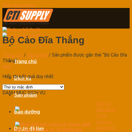
Skip to content
Bộ Cảo Đĩa Thắng
Trang chủ
/
Sản phẩm
/
Sản phẩm được gắn thẻ “Bộ Cảo Đĩa
Thắng”
Trang chủ
Lọc
Hiển thị kết quả duy nhất
Dịch vụ
DANH MỤC DỊCH VỤ
Sản phẩm
Dịch vụ
cầu nâng
Bảo dưỡng
1 trụ
Dịch vụ
cầu nâng
Dự án đã làm