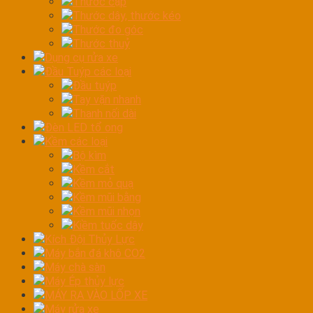
Thước cặp
Thước dây, thước kéo
Thước đo góc
Thước thuỷ
Dụng cụ rửa xe
Đầu Tuýp các loại
Đầu tuýp
Tay vặn nhanh
Thanh nối dài
Đèn LED tổ ong
Kềm các loại
Bộ kìm
Kềm cắt
Kềm mỏ quạ
Kềm mũi bằng
Kềm mũi nhọn
Kiềm tuốc dây
Kích Đội Thủy Lực
Máy bắn đá khô CO2
Máy chà sàn
Máy Ép thủy lực
MÁY RA VÀO LỐP XE
Máy rửa xe