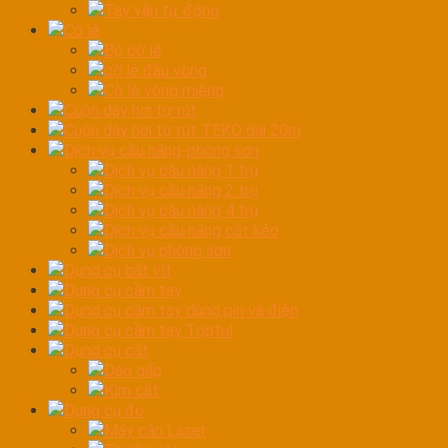
Tay vặn tự động
Cờ lê
Bộ cờ lê
cờ lê đầu vòng
Cờ lê vòng miệng
Cuộn dây hơi tự rút
Cuộn dây hơi tự rút TEKO dài 20m
Dịch vụ cầu nâng-phòng sơn
Dịch vụ cầu nâng 1 trụ
Dịch vụ cầu nâng 2 trụ
Dịch vụ cầu nâng 4 trụ
Dịch vụ cầu nâng cắt kéo
Dịch vụ phòng sơn
Dụng cụ bắt vít
Dụng cụ cầm tay
Dụng cụ cầm tay dùng pin và điện
Dụng cụ cầm tay Toptul
Dụng cụ cắt
Dao gấp
Kìm cắt
Dụng cụ đo
Máy cân Laser