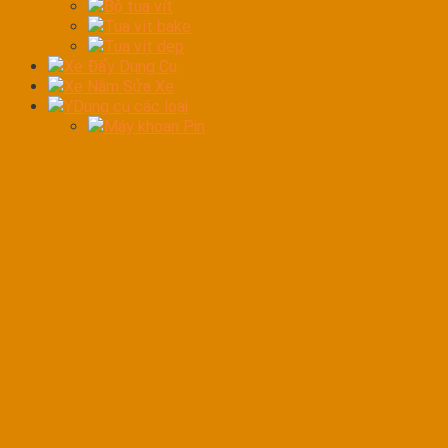
Bộ tua vít
Tua vít bake
Tua vít dẹp
Xe Đẩy Dụng Cụ
Xe Nằm Sửa Xe
YDụng cụ các loại
Máy khoan Pin