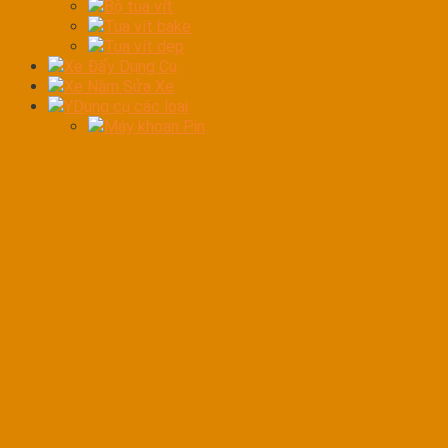
Bộ tua vít
Tua vít bake
Tua vít dẹp
Xe Đẩy Dụng Cụ
Xe Nằm Sửa Xe
YDụng cụ các loại
Máy khoan Pin