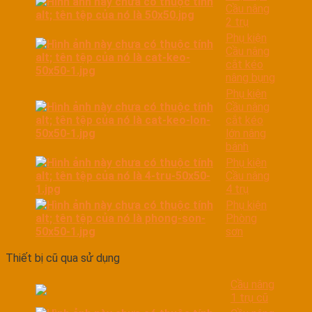
Cầu nâng
2 trụ
Phụ kiện
Cầu nâng
cắt kéo
nâng bụng
Phụ kiện
Cầu nâng
cắt kéo
lớn nâng
bánh
Phụ kiện
Cầu nâng
4 trụ
Phụ kiện
Phòng
sơn
Thiết bị cũ qua sử dụng
Cầu nâng
1 trụ cũ