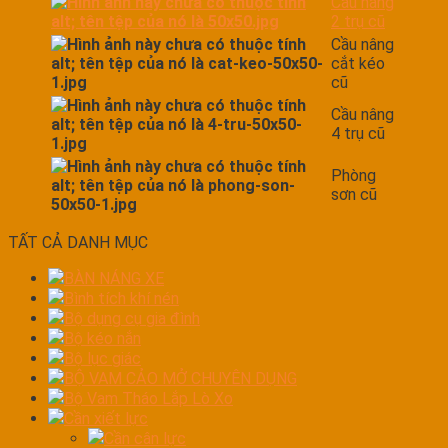
Cầu nâng
2 trụ cũ
Cầu nâng
cắt kéo
cũ
Cầu nâng
4 trụ cũ
Phòng
sơn cũ
TẤT CẢ DANH MỤC
BÀN NÁNG XE
Bình tích khí nén
Bộ dụng cụ gia đình
Bộ kéo nắn
Bộ lục giác
BỘ VAM CẢO MỞ CHUYÊN DỤNG
Bộ Vam Tháo Lắp Lò Xo
Cần xiết lực
Cần cân lực