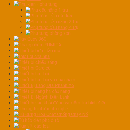
Phụ kiện - phụ tùng
Phụ cầu nâng 1 trụ
Phụ tùng cầu cắt kéo
Phụ tùng cầu nâng 2 trụ
Phụ tùng cầu nâng 4 trụ
Phụ tùng phòng sơn
Tay Quay 360
Thang nhôm YUMITA
Thiết bị bơm dầu mỡ
thiết bị chà nhá
Thiết bị chiếu sáng
Thiết bị Gara cũ
Thiết bị hút bụi
Thiết bị hút bụi và chà nhám
Thiết Bị Láng Đĩa Phanh Xe
Thiết bị nâng hạ cầu nâng
Thiết Bị Ngành Điện Lạnh
Thiết bị sạc khởi động và kiểm tra bình điện
Thùng, túi đựng đồ nghề
Tủ Đựng Hóa Chất Chống Cháy Nổ
Tủ hấp đèn pha ô tô
Tua vít các loại