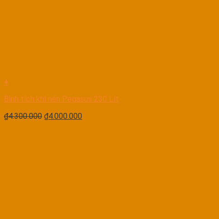
+
Bình tích khí nén Pegasus 230 Lít
₫
4.300.000
₫
4.000.000