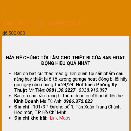
+
BÌNH TÍCH KHÍ NÉN PEGASUS 500 LÍT
₫
6.500.000
HÃY ĐỂ CHÚNG TÔI LÀM CHO THIẾT BỊ CỦA BẠN HOẠT
ĐỘNG HIỆU QUẢ NHẤT
Bạn có bất cứ thắc mắc gì liên quan tới sản phẩm cầu
nâng hay thiết bị ô tô xưởng garage hoạt động bị lỗi hãy
gọi ngay cho chúng tôi
24/24:
Hot line : Phòng Kỹ
Thuật
Mr Tiên:
0981.39.2227
;
0338.910.897
Bạn có nhu cầu trang bị thêm dụng cụ đồ nghề liên hệ
Kinh Doanh
Ms Tú Anh:
0906.372.023
Địa chỉ :
101/3P, Đường số 1, Tân Xuân Trung Chánh,
Hóc môn, TP Hồ Chí Minh
Địa chỉ kho bãi:
Link Map
s