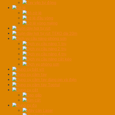
Tay vặn tự động
Cờ lê
Bộ cờ lê
cờ lê đầu vòng
Cờ lê vòng miệng
Cuộn dây hơi tự rút
Cuộn dây hơi tự rút TEKO dài 20m
Dịch vụ cầu nâng-phòng sơn
Dịch vụ cầu nâng 1 trụ
Dịch vụ cầu nâng 2 trụ
Dịch vụ cầu nâng 4 trụ
Dịch vụ cầu nâng cắt kéo
Dịch vụ phòng sơn
Dụng cụ bắt vít
Dụng cụ cầm tay
Dụng cụ cầm tay dùng pin và điện
Dụng cụ cầm tay Toptul
Dụng cụ cắt
Dao gấp
Kìm cắt
Dụng cụ đo
Máy cân Laser