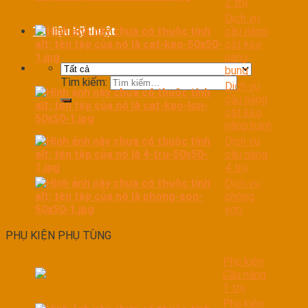
2 trụ
Dịch vụ
cầu nâng
Tài liệu kỹ thuật
cắt kéo
nâng
bụng
Tìm kiếm:
Dịch vụ
cầu nâng
cắt kéo
nâng bánh
Dịch vụ
cầu nâng
4 trụ
Dịch vụ
phòng
sơn
PHỤ KIỆN PHỤ TÙNG
Phụ kiện
Cầu nâng
1 trụ
Phụ kiện