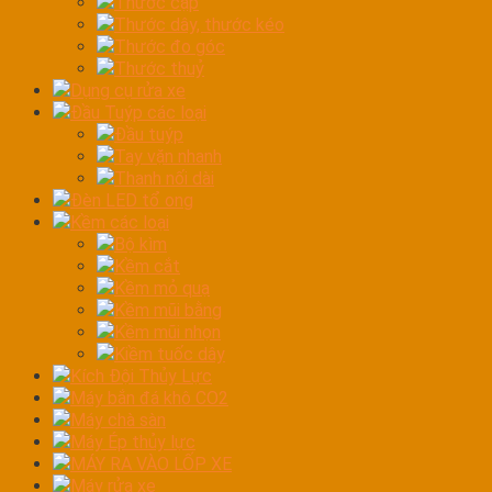
Thước cặp
Thước dây, thước kéo
Thước đo góc
Thước thuỷ
Dụng cụ rửa xe
Đầu Tuýp các loại
Đầu tuýp
Tay vặn nhanh
Thanh nối dài
Đèn LED tổ ong
Kềm các loại
Bộ kìm
Kềm cắt
Kềm mỏ quạ
Kềm mũi bằng
Kềm mũi nhọn
Kiềm tuốc dây
Kích Đội Thủy Lực
Máy bắn đá khô CO2
Máy chà sàn
Máy Ép thủy lực
MÁY RA VÀO LỐP XE
Máy rửa xe