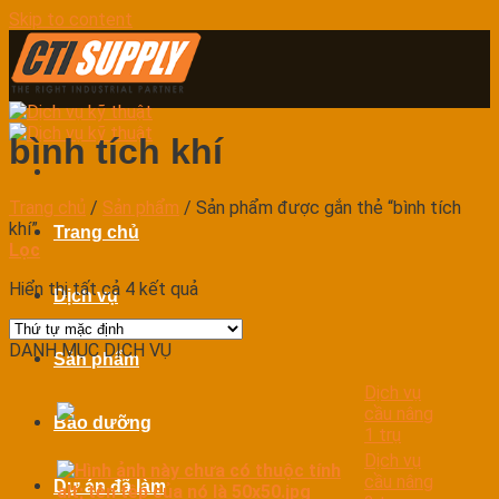
Skip to content
bình tích khí
Trang chủ
/
Sản phẩm
/
Sản phẩm được gắn thẻ “bình tích
khí”
Trang chủ
Lọc
Hiển thị tất cả 4 kết quả
Dịch vụ
DANH MỤC DỊCH VỤ
Sản phẩm
Dịch vụ
cầu nâng
Bảo dưỡng
1 trụ
Dịch vụ
cầu nâng
Dự án đã làm