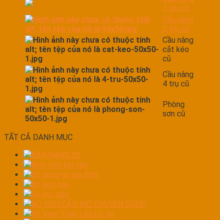
1 trụ cũ
Cầu nâng
2 trụ cũ
Cầu nâng
cắt kéo
cũ
Cầu nâng
4 trụ cũ
Phòng
sơn cũ
TẤT CẢ DANH MỤC
BÀN NÁNG XE
Bình tích khí nén
Bộ dụng cụ gia đình
Bộ kéo nắn
Bộ lục giác
BỘ VAM CẢO MỞ CHUYÊN DỤNG
Bộ Vam Tháo Lắp Lò Xo