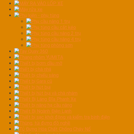
MÁY RA VÀO LỐP XE
Máy rửa xe
Phụ kiện - phụ tùng
Phụ cầu nâng 1 trụ
Phụ tùng cầu cắt kéo
Phụ tùng cầu nâng 2 trụ
Phụ tùng cầu nâng 4 trụ
Phụ tùng phòng sơn
Tay Quay 360
Thang nhôm YUMITA
Thiết bị bơm dầu mỡ
thiết bị chà nhá
Thiết bị chiếu sáng
Thiết bị Gara cũ
Thiết bị hút bụi
Thiết bị hút bụi và chà nhám
Thiết Bị Láng Đĩa Phanh Xe
Thiết bị nâng hạ cầu nâng
Thiết Bị Ngành Điện Lạnh
Thiết bị sạc khởi động và kiểm tra bình điện
Thùng, túi đựng đồ nghề
Tủ Đựng Hóa Chất Chống Cháy Nổ