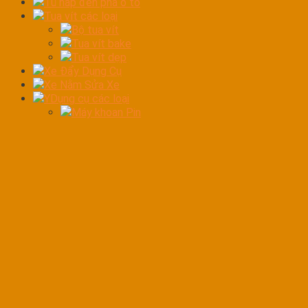
Tủ hấp đèn pha ô tô
Tua vít các loại
Bộ tua vít
Tua vít bake
Tua vít dẹp
Xe Đẩy Dụng Cụ
Xe Nằm Sửa Xe
YDụng cụ các loại
Máy khoan Pin