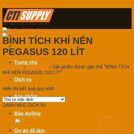
Skip to content
BÌNH TÍCH KHÍ NÉN
PEGASUS 120 LÍT
Trang chủ
Trang chủ
/
Sản phẩm
/
Sản phẩm được gắn thẻ “BÌNH TÍCH
KHÍ NÉN PEGASUS 120 LÍT”
Lọc
Dịch vụ
Hiển thị kết quả duy nhất
Sản phẩm
DANH MỤC DỊCH VỤ
Bảo dưỡng
Dịch vụ
cầu nâng
1 trụ
Dự án đã làm