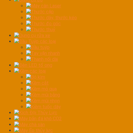
Máy cân Laser
Thước cặp
Thước dây, thước kéo
Thước đo góc
Thước thuỷ
Dụng cụ rửa xe
Đầu Tuýp các loại
Đầu tuýp
Tay vặn nhanh
Thanh nối dài
Đèn LED tổ ong
Kềm các loại
Bộ kìm
Kềm cắt
Kềm mỏ quạ
Kềm mũi bằng
Kềm mũi nhọn
Kiềm tuốc dây
Kích Đội Thủy Lực
Máy bắn đá khô CO2
Máy chà sàn
Máy Ép thủy lực