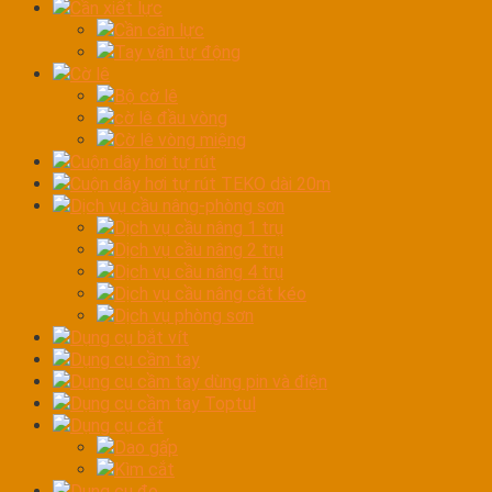
Cần xiết lực
Cần cân lực
Tay vặn tự động
Cờ lê
Bộ cờ lê
cờ lê đầu vòng
Cờ lê vòng miệng
Cuộn dây hơi tự rút
Cuộn dây hơi tự rút TEKO dài 20m
Dịch vụ cầu nâng-phòng sơn
Dịch vụ cầu nâng 1 trụ
Dịch vụ cầu nâng 2 trụ
Dịch vụ cầu nâng 4 trụ
Dịch vụ cầu nâng cắt kéo
Dịch vụ phòng sơn
Dụng cụ bắt vít
Dụng cụ cầm tay
Dụng cụ cầm tay dùng pin và điện
Dụng cụ cầm tay Toptul
Dụng cụ cắt
Dao gấp
Kìm cắt
Dụng cụ đo