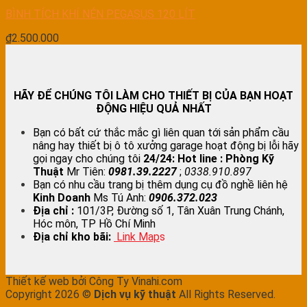
BÌNH TÍCH KHÍ NÉN PEGASUS 120 LÍT
₫
2.500.000
HÃY ĐỂ CHÚNG TÔI LÀM CHO THIẾT BỊ CỦA BẠN HOẠT
ĐỘNG HIỆU QUẢ NHẤT
Bạn có bất cứ thắc mắc gì liên quan tới sản phẩm cầu
nâng hay thiết bị ô tô xưởng garage hoạt động bị lỗi hãy
gọi ngay cho chúng tôi
24/24:
Hot line : Phòng Kỹ
Thuật
Mr Tiên:
0981.39.2227
;
0338.910.897
Bạn có nhu cầu trang bị thêm dụng cụ đồ nghề liên hệ
Kinh Doanh
Ms Tú Anh:
0906.372.023
Địa chỉ :
101/3P, Đường số 1, Tân Xuân Trung Chánh,
Hóc môn, TP Hồ Chí Minh
Địa chỉ kho bãi:
Link Map
s
Thiết kế web bởi Công Ty Vinahi.com
Copyright 2026 ©
Dịch vụ kỹ thuật
All Rights Reserved.