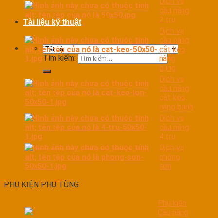
Dịch vụ
cầu nâng
2 trụ
Tài liệu kỹ thuật
Dịch vụ
cầu nâng
cắt kéo
Tìm kiếm:
nâng
bụng
Dịch vụ
cầu nâng
cắt kéo
nâng bánh
Dịch vụ
cầu nâng
4 trụ
Dịch vụ
phòng
sơn
PHỤ KIỆN PHỤ TÙNG
Phụ kiện
Cầu nâng