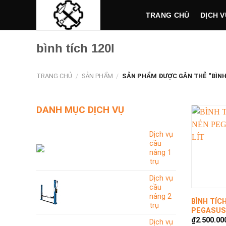
Skip
TRANG CHỦ
DỊCH V
to
content
bình tích 120l
TRANG CHỦ
/
SẢN PHẨM
/
SẢN PHẨM ĐƯỢC GẮN THẺ “BÌNH 
DANH MỤC DỊCH VỤ
Dịch vụ
cầu
nâng 1
trụ
Dịch vụ
+
cầu
nâng 2
BÌNH TÍC
trụ
PEGASUS 
₫
2.500.00
Dịch vụ