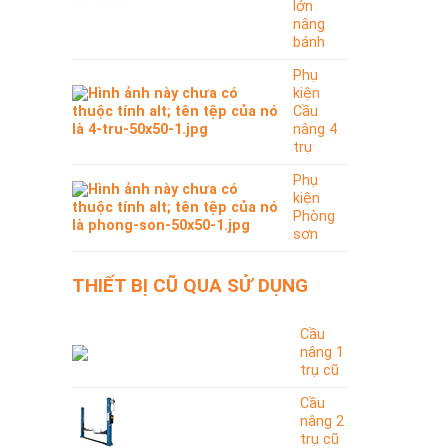
lớn
nâng
bánh
Phụ
kiện
Cầu
nâng 4
trụ
Phụ
kiện
Phòng
sơn
THIẾT BỊ CŨ QUA SỬ DỤNG
Cầu
nâng 1
trụ cũ
Cầu
nâng 2
trụ cũ