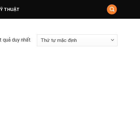
KỸ THUẬT
ết quả duy nhất