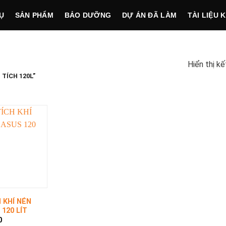
Ụ
SẢN PHẨM
BẢO DƯỠNG
DỰ ÁN ĐÃ LÀM
TÀI LIỆU 
Hiển thị k
TÍCH 120L”
H KHÍ NÉN
120 LÍT
0