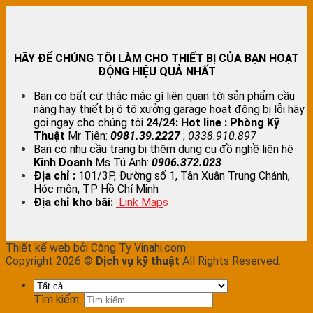
HÃY ĐỂ CHÚNG TÔI LÀM CHO THIẾT BỊ CỦA BẠN HOẠT
ĐỘNG HIỆU QUẢ NHẤT
Bạn có bất cứ thắc mắc gì liên quan tới sản phẩm cầu
nâng hay thiết bị ô tô xưởng garage hoạt động bị lỗi hãy
gọi ngay cho chúng tôi
24/24:
Hot line : Phòng Kỹ
Thuật
Mr Tiên:
0981.39.2227
;
0338.910.897
Bạn có nhu cầu trang bị thêm dụng cụ đồ nghề liên hệ
Kinh Doanh
Ms Tú Anh:
0906.372.023
Địa chỉ :
101/3P, Đường số 1, Tân Xuân Trung Chánh,
Hóc môn, TP Hồ Chí Minh
Địa chỉ kho bãi:
Link Map
s
Thiết kế web bởi Công Ty Vinahi.com
Copyright 2026 ©
Dịch vụ kỹ thuật
All Rights Reserved.
Tìm kiếm: