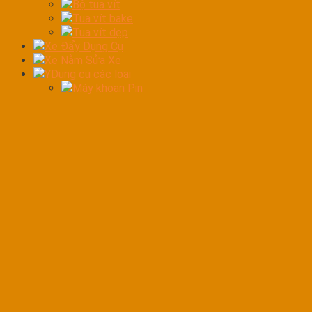
Bộ tua vít
Tua vít bake
Tua vít dẹp
Xe Đẩy Dụng Cụ
Xe Nằm Sửa Xe
YDụng cụ các loại
Máy khoan Pin