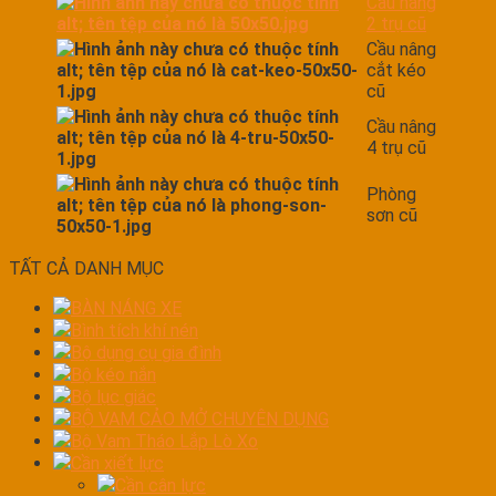
Cầu nâng
2 trụ cũ
Cầu nâng
cắt kéo
cũ
Cầu nâng
4 trụ cũ
Phòng
sơn cũ
TẤT CẢ DANH MỤC
BÀN NÁNG XE
Bình tích khí nén
Bộ dụng cụ gia đình
Bộ kéo nắn
Bộ lục giác
BỘ VAM CẢO MỞ CHUYÊN DỤNG
Bộ Vam Tháo Lắp Lò Xo
Cần xiết lực
Cần cân lực