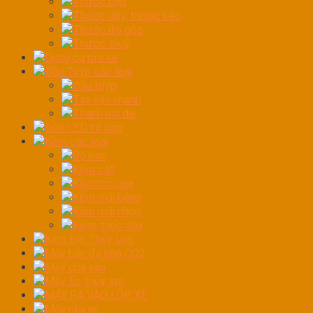
Thước cặp
Thước dây, thước kéo
Thước đo góc
Thước thuỷ
Dụng cụ rửa xe
Đầu Tuýp các loại
Đầu tuýp
Tay vặn nhanh
Thanh nối dài
Đèn LED tổ ong
Kềm các loại
Bộ kìm
Kềm cắt
Kềm mỏ quạ
Kềm mũi bằng
Kềm mũi nhọn
Kiềm tuốc dây
Kích Đội Thủy Lực
Máy bắn đá khô CO2
Máy chà sàn
Máy Ép thủy lực
MÁY RA VÀO LỐP XE
Máy rửa xe