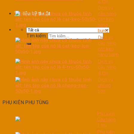
2 trụ
Dịch vụ
cầu nâng
Tài liệu kỹ thuật
cắt kéo
nâng
bụng
Tìm kiếm:
Dịch vụ
cầu nâng
cắt kéo
nâng bánh
Dịch vụ
cầu nâng
4 trụ
Dịch vụ
phòng
sơn
PHỤ KIỆN PHỤ TÙNG
Phụ kiện
Cầu nâng
1 trụ
Phụ kiện