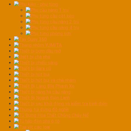
Phụ kiện - phụ tùng
Phụ cầu nâng 1 trụ
Phụ tùng cầu cắt kéo
Phụ tùng cầu nâng 2 trụ
Phụ tùng cầu nâng 4 trụ
Phụ tùng phòng sơn
Tay Quay 360
Thang nhôm YUMITA
Thiết bị bơm dầu mỡ
thiết bị chà nhá
Thiết bị chiếu sáng
Thiết bị Gara cũ
Thiết bị hút bụi
Thiết bị hút bụi và chà nhám
Thiết Bị Láng Đĩa Phanh Xe
Thiết bị nâng hạ cầu nâng
Thiết Bị Ngành Điện Lạnh
Thiết bị sạc khởi động và kiểm tra bình điện
Thùng, túi đựng đồ nghề
Tủ Đựng Hóa Chất Chống Cháy Nổ
Tủ hấp đèn pha ô tô
Tua vít các loại