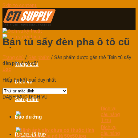
Skip to content
Bán tủ sấy đèn pha ô tô cũ
Trang chủ
/
Sản phẩm
/
Sản phẩm được gắn thẻ “Bán tủ sấy
đèn pha ô tô cũ”
Trang chủ
Lọc
Hiển thị kết quả duy nhất
Dịch vụ
DANH MỤC DỊCH VỤ
Sản phẩm
Dịch vụ
cầu nâng
Bảo dưỡng
1 trụ
Dịch vụ
cầu nâng
Dự án đã làm