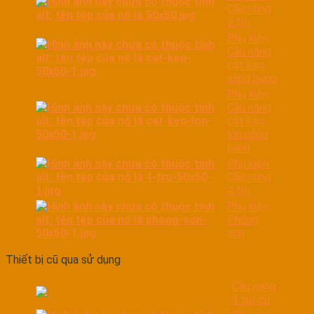
Cầu nâng
2 trụ
Phụ kiện
Cầu nâng
cắt kéo
nâng bụng
Phụ kiện
Cầu nâng
cắt kéo
lớn nâng
bánh
Phụ kiện
Cầu nâng
4 trụ
Phụ kiện
Phòng
sơn
Thiết bị cũ qua sử dụng
Cầu nâng
1 trụ cũ