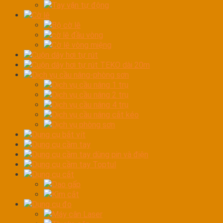
Tay vặn tự động
Cờ lê
Bộ cờ lê
cờ lê đầu vòng
Cờ lê vòng miệng
Cuộn dây hơi tự rút
Cuộn dây hơi tự rút TEKO dài 20m
Dịch vụ cầu nâng-phòng sơn
Dịch vụ cầu nâng 1 trụ
Dịch vụ cầu nâng 2 trụ
Dịch vụ cầu nâng 4 trụ
Dịch vụ cầu nâng cắt kéo
Dịch vụ phòng sơn
Dụng cụ bắt vít
Dụng cụ cầm tay
Dụng cụ cầm tay dùng pin và điện
Dụng cụ cầm tay Toptul
Dụng cụ cắt
Dao gấp
Kìm cắt
Dụng cụ đo
Máy cân Laser