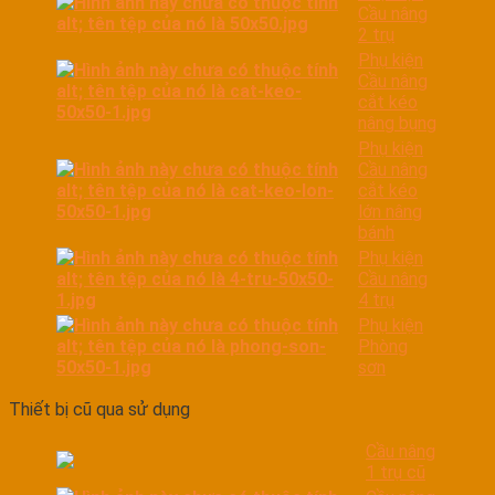
Cầu nâng
2 trụ
Phụ kiện
Cầu nâng
cắt kéo
nâng bụng
Phụ kiện
Cầu nâng
cắt kéo
lớn nâng
bánh
Phụ kiện
Cầu nâng
4 trụ
Phụ kiện
Phòng
sơn
Thiết bị cũ qua sử dụng
Cầu nâng
1 trụ cũ