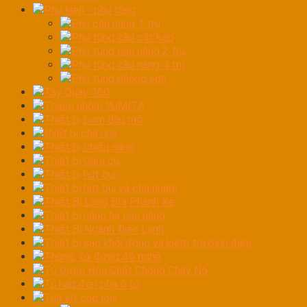
Phụ kiện - phụ tùng
Phụ cầu nâng 1 trụ
Phụ tùng cầu cắt kéo
Phụ tùng cầu nâng 2 trụ
Phụ tùng cầu nâng 4 trụ
Phụ tùng phòng sơn
Tay Quay 360
Thang nhôm YUMITA
Thiết bị bơm dầu mỡ
thiết bị chà nhá
Thiết bị chiếu sáng
Thiết bị Gara cũ
Thiết bị hút bụi
Thiết bị hút bụi và chà nhám
Thiết Bị Láng Đĩa Phanh Xe
Thiết bị nâng hạ cầu nâng
Thiết Bị Ngành Điện Lạnh
Thiết bị sạc khởi động và kiểm tra bình điện
Thùng, túi đựng đồ nghề
Tủ Đựng Hóa Chất Chống Cháy Nổ
Tủ hấp đèn pha ô tô
Tua vít các loại