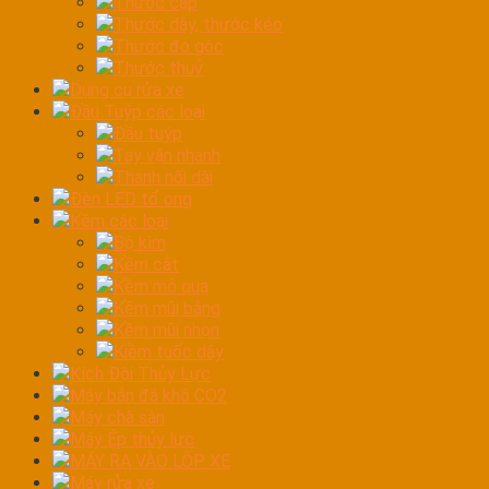
Thước cặp
Thước dây, thước kéo
Thước đo góc
Thước thuỷ
Dụng cụ rửa xe
Đầu Tuýp các loại
Đầu tuýp
Tay vặn nhanh
Thanh nối dài
Đèn LED tổ ong
Kềm các loại
Bộ kìm
Kềm cắt
Kềm mỏ quạ
Kềm mũi bằng
Kềm mũi nhọn
Kiềm tuốc dây
Kích Đội Thủy Lực
Máy bắn đá khô CO2
Máy chà sàn
Máy Ép thủy lực
MÁY RA VÀO LỐP XE
Máy rửa xe