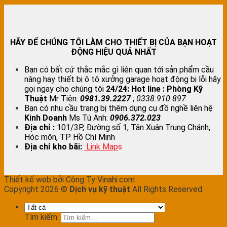
HÃY ĐỂ CHÚNG TÔI LÀM CHO THIẾT BỊ CỦA BẠN HOẠT
ĐỘNG HIỆU QUẢ NHẤT
Bạn có bất cứ thắc mắc gì liên quan tới sản phẩm cầu
nâng hay thiết bị ô tô xưởng garage hoạt động bị lỗi hãy
gọi ngay cho chúng tôi
24/24:
Hot line : Phòng Kỹ
Thuật
Mr Tiên:
0981.39.2227
;
0338.910.897
Bạn có nhu cầu trang bị thêm dụng cụ đồ nghề liên hệ
Kinh Doanh
Ms Tú Anh:
0906.372.023
Địa chỉ :
101/3P, Đường số 1, Tân Xuân Trung Chánh,
Hóc môn, TP Hồ Chí Minh
Địa chỉ kho bãi:
Link Map
s
Thiết kế web bởi Công Ty Vinahi.com
Copyright 2026 ©
Dịch vụ kỹ thuật
All Rights Reserved.
Tìm kiếm: