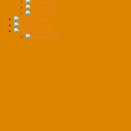
Bộ tua vít
Tua vít bake
Tua vít dẹp
Xe Đẩy Dụng Cụ
Xe Nằm Sửa Xe
YDụng cụ các loại
Máy khoan Pin