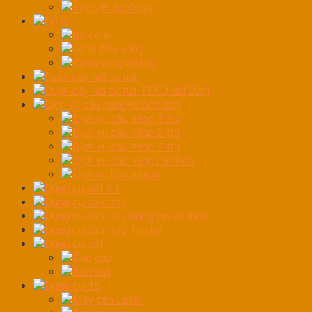
Tay vặn tự động
Cờ lê
Bộ cờ lê
cờ lê đầu vòng
Cờ lê vòng miệng
Cuộn dây hơi tự rút
Cuộn dây hơi tự rút TEKO dài 20m
Dịch vụ cầu nâng-phòng sơn
Dịch vụ cầu nâng 1 trụ
Dịch vụ cầu nâng 2 trụ
Dịch vụ cầu nâng 4 trụ
Dịch vụ cầu nâng cắt kéo
Dịch vụ phòng sơn
Dụng cụ bắt vít
Dụng cụ cầm tay
Dụng cụ cầm tay dùng pin và điện
Dụng cụ cầm tay Toptul
Dụng cụ cắt
Dao gấp
Kìm cắt
Dụng cụ đo
Máy cân Laser