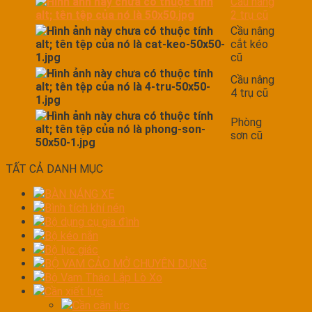
Cầu nâng
2 trụ cũ
Cầu nâng
cắt kéo
cũ
Cầu nâng
4 trụ cũ
Phòng
sơn cũ
TẤT CẢ DANH MỤC
BÀN NÁNG XE
Bình tích khí nén
Bộ dụng cụ gia đình
Bộ kéo nắn
Bộ lục giác
BỘ VAM CẢO MỞ CHUYÊN DỤNG
Bộ Vam Tháo Lắp Lò Xo
Cần xiết lực
Cần cân lực