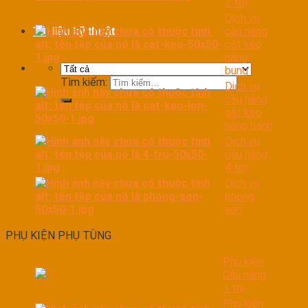
2 trụ
Dịch vụ
cầu nâng
Tài liệu kỹ thuật
cắt kéo
nâng
bụng
Tìm kiếm:
Dịch vụ
cầu nâng
cắt kéo
nâng bánh
Dịch vụ
cầu nâng
4 trụ
Dịch vụ
phòng
sơn
PHỤ KIỆN PHỤ TÙNG
Phụ kiện
Cầu nâng
1 trụ
Phụ kiện